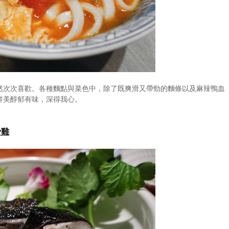
然次次喜歡。各種麵點與菜色中，除了既爽滑又帶勁的麵條以及麻辣鴨血
鮮美醇郁有味，深得我心。
骨雞