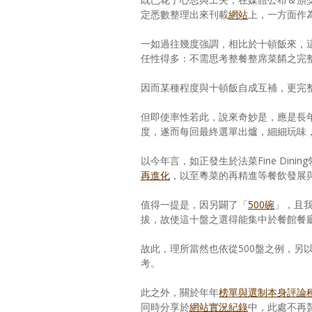
定悉數整理出來刊載
網站
上，一方面作
一如過往幾度強調，相比於十頓飯來，
任性得多：不需思考整餐整席菜餚之完
因而某種程度與十頓飯自成互補，更完
但即使率性若此，說來奇妙是，應是長
度，遂而每回最終選單出爐，細細玩味
以今年言，如正發生於法菜Fine Dinin
再進化
，以至粵菜的再精進等餐飲發展
值得一提是，因另闢了「
500碗
」，且
拔，故使這十盤之選得能集中於餐館餐
故此，理所當然也依從500盤之例，另
考。
此之外，關於年年
榜單與選制本身評論
同時分享於
網站實況紀錄
中，此處不再