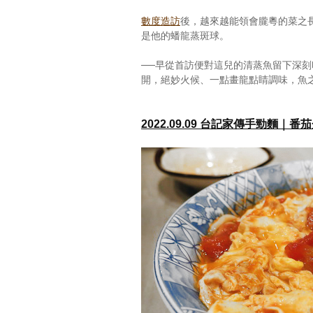
數度造訪
後，越來越能領會朧粵的菜之
是他的蟠龍蒸斑球。
──早從首訪便對這兒的清蒸魚留下深
開，絕妙火候、一點畫龍點睛調味，魚
2022.09.09 台記家傳手勁麵｜番