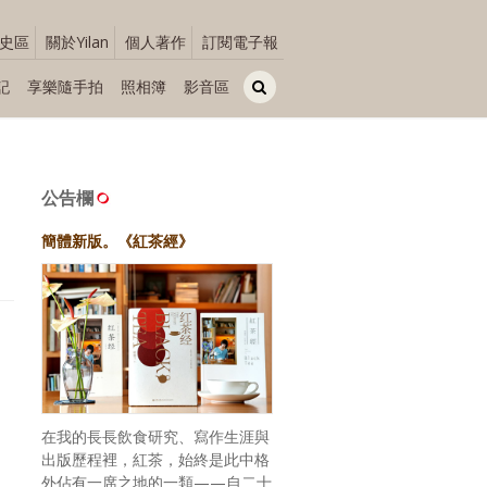
史區
關於Yilan
個人著作
訂閱電子報
記
享樂隨手拍
照相簿
影音區
公告欄
簡體新版。《紅茶經》
在我的長長飲食研究、寫作生涯與
出版歷程裡，紅茶，始終是此中格
外佔有一席之地的一類——自二十