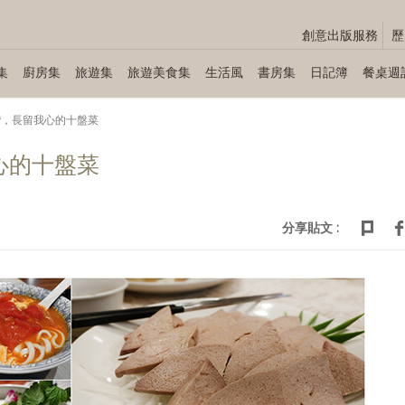
創意出版服務
歷
集
廚房集
旅遊集
旅遊美食集
生活風
書房集
日記簿
餐桌週
台灣，長留我心的十盤菜
心的十盤菜
分享貼文 :