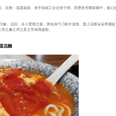
長，在雅：溫柔蘊藉、身手與細工全在骨子裡。而歷來所嚐菜餚中，最心
刻印象。這回，令人驚嘆之藝，將魚身巧刀剜片成塊、盤上花般朵朵華麗綻
之滑之嫩之彈之柔之芳淋漓盡顯。
茄蛋花麵