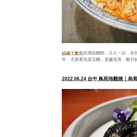
結緣十數年
的傳統麵館，久久一訪，依
外，尤愛番茄蛋花麵，蛋嫩茄香、酸甘
2022.06.24 台中 鳥苑地雞燒｜烏