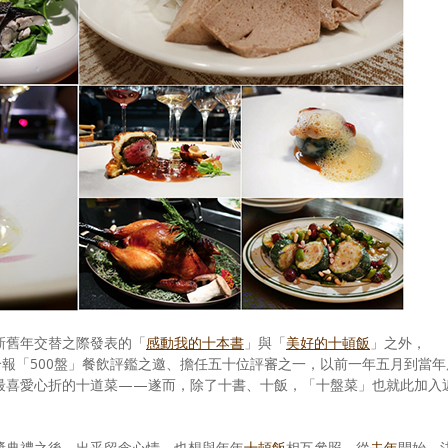
新舊年交替之際發表的「
感動我的十本書
」與「
美好的十頓飯
」之外，
報「500盤」餐飲評鑑之邀、擔任五十位評審之一，以前一年五月到當年
最喜愛心折的十道菜——遂而，除了十書、十飯，「十盤菜」也就此加入
獎典禮之後，出乎留念心情、也想與年年
十頓飯
相互參照，從
去年
開始，