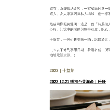
還有，為能廣納多容，一家餐廳只選一
選入。友人家宴因屬私人場域，也一樣
最後同樣照例聲明：這是一份「純屬個
心得、記憶中的感動與獨特程度，以及
十盤菜，十段心折美味一晌，記錄於此
（※以下條列享用日期、餐廳名稱、所
地址電話資訊。）
2023｜十盤菜
2022.12.21 明福台菜海產｜粉肝