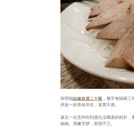
與明福
結緣超過二十載
，幾乎每隔兩三
持如一的美味所在，著實不易。
最近一次意外吃到過往沒嚐過的粉肝，
細緻、滑嫩芳腴，留戀不已。