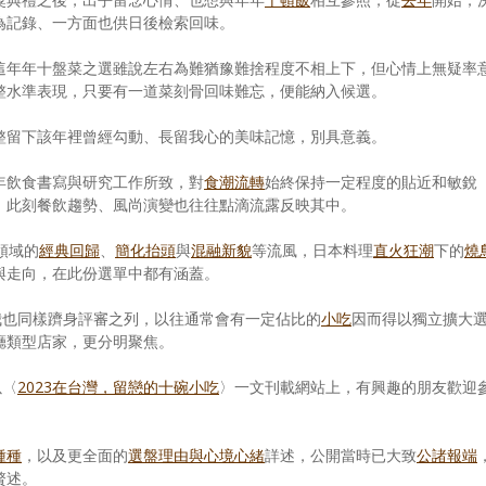
為記錄、一方面也供日後檢索回味。
這年年十盤菜之選雖說左右為難猶豫難捨程度不相上下，但心情上無疑率
整水準表現，只要有一道菜刻骨回味難忘，便能納入候選。
整留下該年裡曾經勾動、長留我心的美味記憶，別具意義。
年飲食書寫與研究工作所致，對
食潮流轉
始終保持一定程度的貼近和敏銳
，此刻餐飲趨勢、風尚演變也往往點滴流露反映其中。
g領域的
經典回歸
、
簡化抬頭
與
混融新貌
等流風，日本料理
直火狂潮
下的
燒
與走向，在此份選單中都有涵蓋。
我也同樣躋身評審之列，以往通常會有一定佔比的
小吃
因而得以獨立擴大
廳類型店家，更分明聚焦。
以〈
2023在台灣，留戀的十碗小吃
〉一文刊載網站上，有興趣的朋友歡迎
種種
，以及更全面的
選盤理由與心境心緒
詳述，公開當時已大致
公諸報端
贅述。