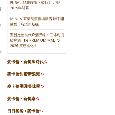
FURALISS蒸餾所正式動工，預計
2029年開幕
再
MINI ✕ 宜蘭凱渡廣場酒店 聯手開
啟夏日玩樂新航線
情
重新定義當代啤酒品味！三得利頂
級啤酒 The PREMIUM MALT’S
2026 質感進化！
關
麥卡倫 • 新餐酒時代
麥卡倫甜蜜新浪潮
麥卡倫團圓美味學
麥卡倫 • 新餐桌
日日餐餐 • 麥卡倫