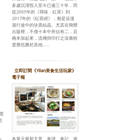
多歲沉浸投入至今已逾三十年，而
從2005年的《尋味．紅茶》到
2017年的《紅茶經》，都是這漫
漫行途中的珍貴結晶。尤其在簡體
出版裡，不僅十本中所佔有二，且
兩本加起來，流傳與印行之深廣程
度應也勝於其他……
立即訂閱《Yilan美食生活玩家》
電子報
度
近
各單元最新文章、食譜、食記、遊
決