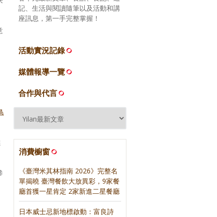
記、生活與閱讀隨筆以及活動和講
座訊息，第一手完整掌握！
意
活動實況記錄
媒體報導一覽
合作與代言
鳥
選
消費櫥窗
《臺灣米其林指南 2026》完整名
參
單揭曉 臺灣餐飲大放異彩，9家餐
廳首獲一星肯定 2家新進二星餐廳
，
日本威士忌新地標啟動：富良詩