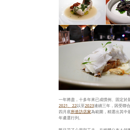
一年將盡，十多年來已成慣例、固定於
2021、22
以至
2023
連續三年，因受聯合
四月底
所造訪店家
為範圍，精選出其中
年遴選行列。
既已花了心思與工夫，在媒體公布＆頒