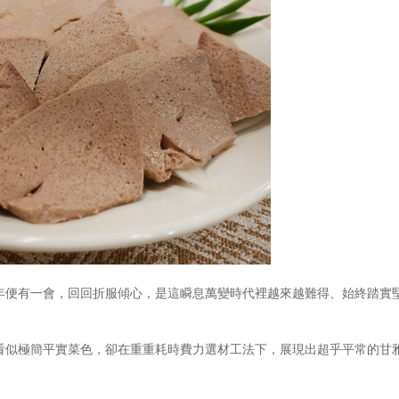
年便有一會，回回折服傾心，是這瞬息萬變時代裡越來越難得、始終踏實
看似極簡平實菜色，卻在重重耗時費力選材工法下，展現出超乎平常的甘