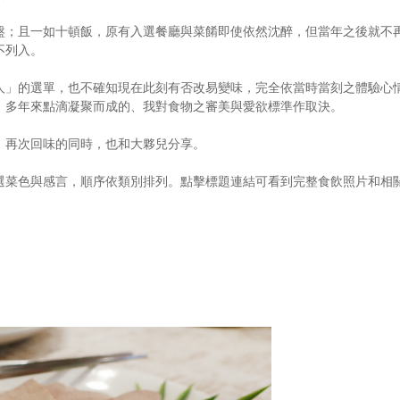
盤；且一如十頓飯，原有入選餐廳與菜餚即使依然沈醉，但當年之後就不
不列入。
人」的選單，也不確知現在此刻有否改易變味，完全依當時當刻之體驗心
，多年來點滴凝聚而成的、我對食物之審美與愛欲標準作取決。
，再次回味的同時，也和大夥兒分享。
選菜色與感言，順序依類別排列。點擊標題連結可看到完整食飲照片和相