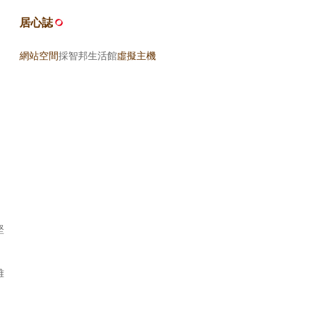
居心誌
網站空間
採智邦生活館
虛擬主機
堅
雅