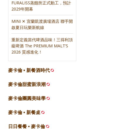
FURALISS蒸餾所正式動工，預計
2029年開幕
MINI ✕ 宜蘭凱渡廣場酒店 聯手開
啟夏日玩樂新航線
重新定義當代啤酒品味！三得利頂
級啤酒 The PREMIUM MALT’S
2026 質感進化！
麥卡倫 • 新餐酒時代
麥卡倫甜蜜新浪潮
麥卡倫團圓美味學
麥卡倫 • 新餐桌
日日餐餐 • 麥卡倫