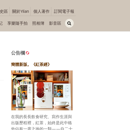
史區
關於Yilan
個人著作
訂閱電子報
記
享樂隨手拍
照相簿
影音區
公告欄
簡體新版。《紅茶經》
在我的長長飲食研究、寫作生涯與
出版歷程裡，紅茶，始終是此中格
外佔有一席之地的一類——自二十