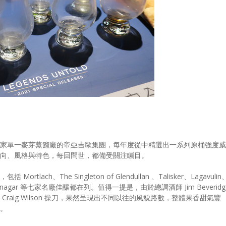
家單一麥芽蒸餾廠的帝亞吉歐集團，每年度從中精選出一系列原桶強度威
向、風格與特色，每回問世，都備受關注矚目。
lach、The Singleton of Glendullan 、Talisker、Lagavulin
Lochnagar 等七家名廠佳釀都在列。值得一提是，由於總調酒師 Jim Beveridg
raig Wilson 操刀，果然呈現出不同以往的風貌路數，整體果香甜氣豐
。