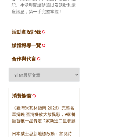
記、生活與閱讀隨筆以及活動和講
座訊息，第一手完整掌握！
活動實況記錄
媒體報導一覽
合作與代言
消費櫥窗
《臺灣米其林指南 2026》完整名
單揭曉 臺灣餐飲大放異彩，9家餐
廳首獲一星肯定 2家新進二星餐廳
日本威士忌新地標啟動：富良詩