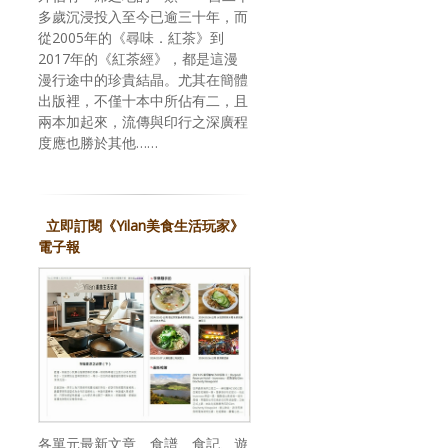
多歲沉浸投入至今已逾三十年，而
從2005年的《尋味．紅茶》到
2017年的《紅茶經》，都是這漫
漫行途中的珍貴結晶。尤其在簡體
出版裡，不僅十本中所佔有二，且
兩本加起來，流傳與印行之深廣程
度應也勝於其他……
立即訂閱《Yilan美食生活玩家》
電子報
各單元最新文章、食譜、食記、遊