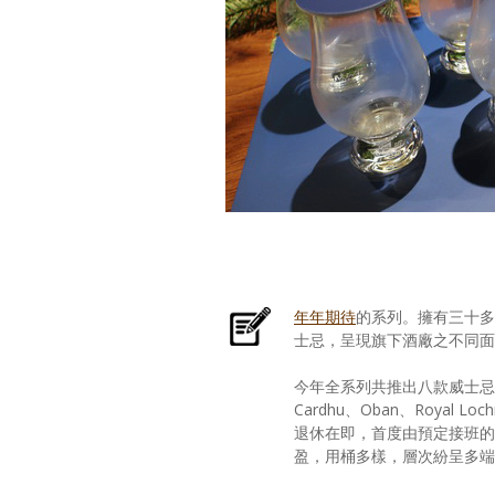
年年期待
的系列。擁有三十多
士忌，呈現旗下酒廠之不同面
今年全系列共推出八款威士忌，包括 Mort
Cardhu、Oban、Royal 
退休在即，首度由預定接班的 C
盈，用桶多樣，層次紛呈多端