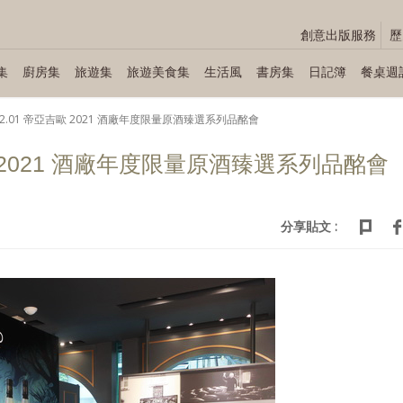
創意出版服務
歷
集
廚房集
旅遊集
旅遊美食集
生活風
書房集
日記簿
餐桌週
.12.01 帝亞吉歐 2021 酒廠年度限量原酒臻選系列品酩會
吉歐 2021 酒廠年度限量原酒臻選系列品酩會
分享貼文 :