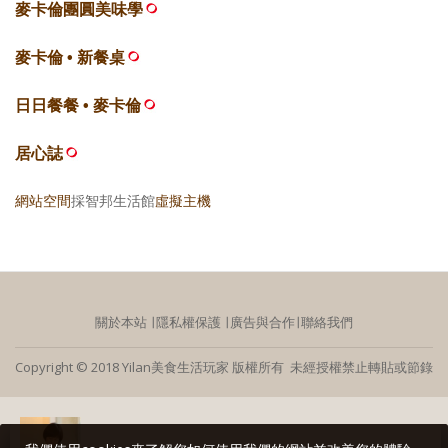
麥卡倫團圓美味學
麥卡倫 • 新餐桌
日日餐餐 • 麥卡倫
居心誌
網站空間
採智邦生活館
虛擬主機
關於本站
∣
隱私權保護
∣
廣告與合作
∣
聯絡我們
Copyright © 2018 Yilan美食生活玩家 版權所有 未經授權禁止轉貼或節錄