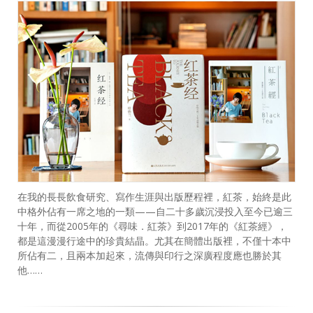
在我的長長飲食研究、寫作生涯與出版歷程裡，紅茶，始終是此
中格外佔有一席之地的一類——自二十多歲沉浸投入至今已逾三
十年，而從2005年的《尋味．紅茶》到2017年的《紅茶經》，
都是這漫漫行途中的珍貴結晶。尤其在簡體出版裡，不僅十本中
所佔有二，且兩本加起來，流傳與印行之深廣程度應也勝於其
他……