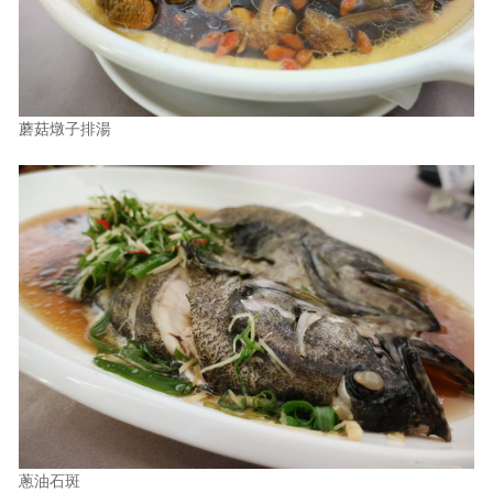
蘑菇燉子排湯
蔥油石斑