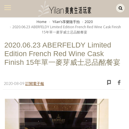
Yilan作品區
美食集
Home
Yilanʼs享樂隨手拍
2020
2020.06.23 ABERFELDY Limited Edition French Red Wine Cask Finish
美飲集
15年單一麥芽威士忌品酩餐宴
廚房集
2020.06.23 ABERFELDY Limited
Edition French Red Wine Cask
旅遊集
Finish 15年單一麥芽威士忌品酩餐宴
旅遊美食集
生活風
2020-08-09
訂閱電子報
書房集
日記簿
餐桌週記
享樂隨手拍