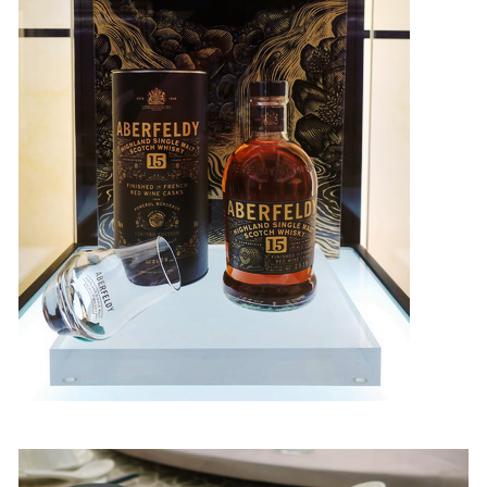
照相簿
影音區
創意出版服務
歷史區
關於Yilan
個人著作
活動實況記錄
媒體報導一覽
合作與代言
訂閱電子報