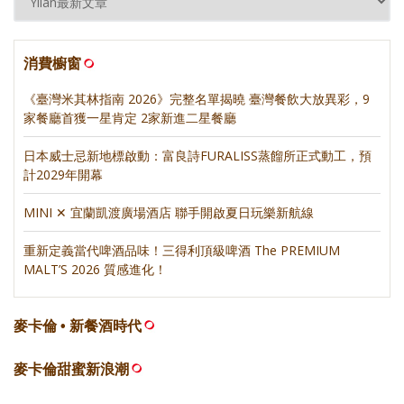
消費櫥窗
《臺灣米其林指南 2026》完整名單揭曉 臺灣餐飲大放異彩，9
家餐廳首獲一星肯定 2家新進二星餐廳
日本威士忌新地標啟動：富良詩FURALISS蒸餾所正式動工，預
計2029年開幕
MINI ✕ 宜蘭凱渡廣場酒店 聯手開啟夏日玩樂新航線
重新定義當代啤酒品味！三得利頂級啤酒 The PREMIUM
MALT’S 2026 質感進化！
麥卡倫 • 新餐酒時代
麥卡倫甜蜜新浪潮