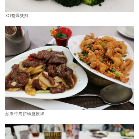
XO醬爆雙鮮
蘋果牛肉拼椒鹽軟絲