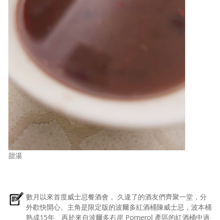
甜湯
數月以來首度威士忌餐酒會， 久違了的酒友們齊聚一堂，分
外歡快開心。主角是限定版的波爾多紅酒桶陳威士忌，波本桶
熟成15年、再於來自波爾多右岸 Pomerol 產區的紅酒桶中過