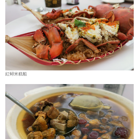
紅蟳米糕船