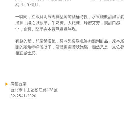
桶 4～5 個月。
一嗅聞，立即鮮明展現典型葡萄酒桶特性，水果糖般甜媚香氣
撲鼻，繼之以蘋果、牛奶糖、太妃糖、蜂蜜芬芳，潤甜口感
中，香料、堅果與木質氣幽幽浮現。
有趣的是，和菜餚搭配，從冷盤羹湯魚鮮肉類到甜品，原本尾
韻的頭角崢嶸感淡了，酒體更顯豐腴飽滿，顯然又是一支佐餐
相宜威士忌。
滿穗台菜
台北市中山區松江路128號
02-2541-2020