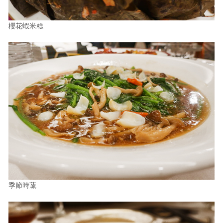
櫻花蝦米糕
季節時蔬