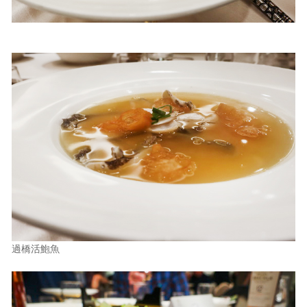
過橋活鮑魚