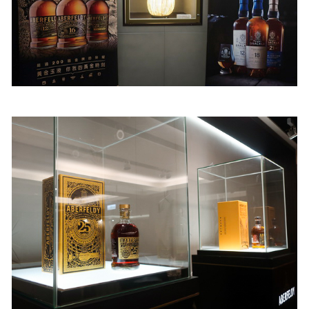
照相簿
影音區
創意出版服務
歷史區
關於Yilan
個人著作
活動實況記錄
媒體報導一覽
合作與代言
訂閱電子報