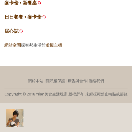
麥卡倫 • 新餐桌
日日餐餐 • 麥卡倫
居心誌
網站空間
採智邦生活館
虛擬主機
關於本站
∣
隱私權保護
∣
廣告與合作
∣
聯絡我們
Copyright © 2018 Yilan美食生活玩家 版權所有 未經授權禁止轉貼或節錄