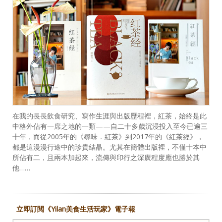
在我的長長飲食研究、寫作生涯與出版歷程裡，紅茶，始終是此
中格外佔有一席之地的一類——自二十多歲沉浸投入至今已逾三
十年，而從2005年的《尋味．紅茶》到2017年的《紅茶經》，
都是這漫漫行途中的珍貴結晶。尤其在簡體出版裡，不僅十本中
所佔有二，且兩本加起來，流傳與印行之深廣程度應也勝於其
他……
立即訂閱《Yilan美食生活玩家》電子報