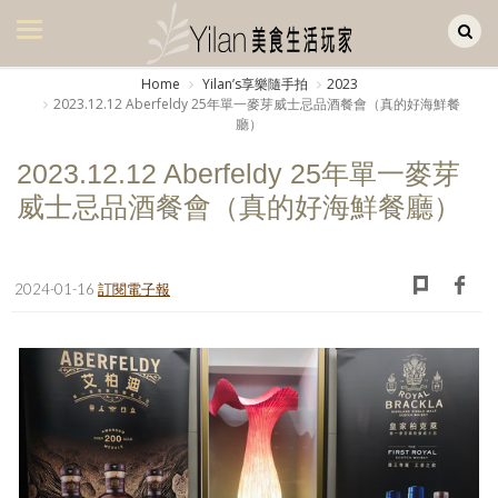
Yilan作品區
美食集
Home
Yilanʼs享樂隨手拍
2023
2023.12.12 Aberfeldy 25年單一麥芽威士忌品酒餐會（真的好海鮮餐
美飲集
廳）
廚房集
2023.12.12 Aberfeldy 25年單一麥芽
威士忌品酒餐會（真的好海鮮餐廳）
旅遊集
旅遊美食集
2024-01-16
訂閱電子報
生活風
書房集
日記簿
餐桌週記
享樂隨手拍