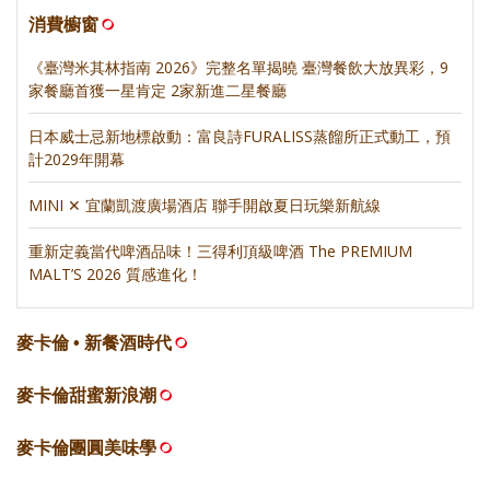
消費櫥窗
《臺灣米其林指南 2026》完整名單揭曉 臺灣餐飲大放異彩，9
家餐廳首獲一星肯定 2家新進二星餐廳
日本威士忌新地標啟動：富良詩FURALISS蒸餾所正式動工，預
計2029年開幕
MINI ✕ 宜蘭凱渡廣場酒店 聯手開啟夏日玩樂新航線
重新定義當代啤酒品味！三得利頂級啤酒 The PREMIUM
MALT’S 2026 質感進化！
麥卡倫 • 新餐酒時代
麥卡倫甜蜜新浪潮
麥卡倫團圓美味學