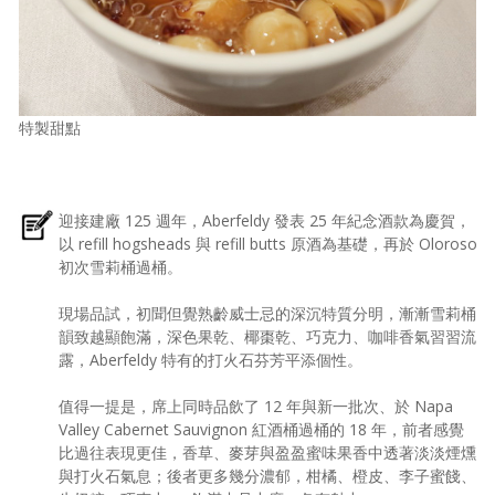
特製甜點
迎接建廠 125 週年，Aberfeldy 發表 25 年紀念酒款為慶賀，
以 refill hogsheads 與 refill butts 原酒為基礎，再於 Oloroso
初次雪莉桶過桶。
現場品試，初聞但覺熟齡威士忌的深沉特質分明，漸漸雪莉桶
韻致越顯飽滿，深色果乾、椰棗乾、巧克力、咖啡香氣習習流
露，Aberfeldy 特有的打火石芬芳平添個性。
值得一提是，席上同時品飲了 12 年與新一批次、於 Napa
Valley Cabernet Sauvignon 紅酒桶過桶的 18 年，前者感覺
比過往表現更佳，香草、麥芽與盈盈蜜味果香中透著淡淡煙燻
與打火石氣息；後者更多幾分濃郁，柑橘、橙皮、李子蜜餞、