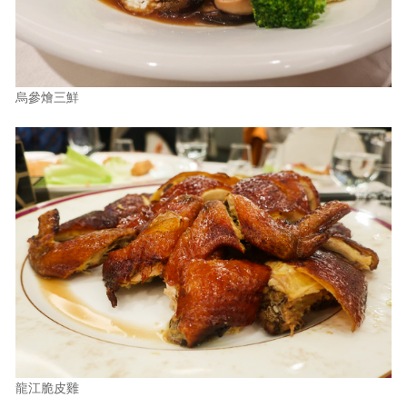
烏參燴三鮮
龍江脆皮雞