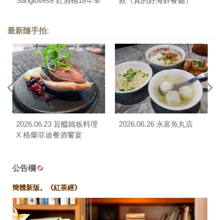
Sangiovese 紅酒桶18年單
敘（真的好海鮮餐廳）
一麥芽威士忌品酒餐會
（南村私廚小酒棧）
最新隨手拍:
2026.06.23 旨醞鐵板料理
2026.06.26 永富魚丸店
X 格蘭菲迪餐酒饗宴
公告欄
簡體新版。《紅茶經》