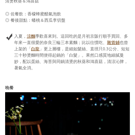
清燙秋葵＆鴻喜菇
◎ 佐餐飲：香檬蜂蜜醋氣泡飲
◎ 餐後甜點：蟠桃＆西瓜李切盤
入夏，
涼麵
季歡喜來到。這回吃的是月初京阪行順手買回、多
年來一直很愛的奈良三輪三本素麵；比以往慣吃、
雜貨鋪
也曾
上架的「
白龍
」更上層樓，是細如髮絲、直徑只0.3公分、短短
三十秒燙麵時間便得起鍋的「白髮」。果然口感質地細膩曼
妙，配以蛋絲、海苔與同鍋清燙的秋葵和鴻喜菇，清涼沁脾，
暑氣全消。
晚餐