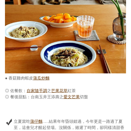
● 香菇雞肉蝦皮
蒲瓜炒麵
◎ 佐餐飲：
自家隨手調
之
芒果
花草
紅茶
◎ 餐後甜點：台南玉井王添壽之
愛文芒果
切盤
立夏當吃
蒲仔麵
……結果年年昏頭錯過，今年更是一路過了夏
至，這會兒才醒起登場。沒關係，雖遲了時間，卻同樣清甜香