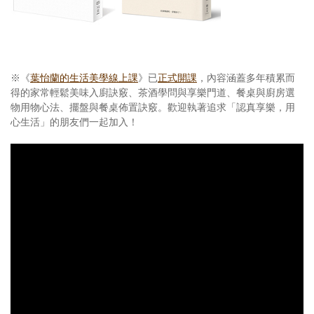
※《
葉怡蘭的生活美學線上課
》已
正式開課
，內容涵蓋多年積累而
得的家常輕鬆美味入廚訣竅、茶酒學問與享樂門道、餐桌與廚房選
物用物心法、擺盤與餐桌佈置訣竅。歡迎執著追求「認真享樂，用
心生活」的朋友們一起加入！