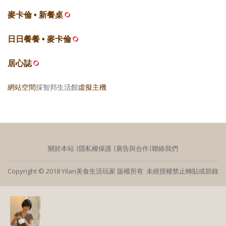
麥卡倫 • 新餐桌
日日餐餐 • 麥卡倫
居心誌
網站空間
採智邦生活館
虛擬主機
關於本站
∣
隱私權保護
∣
廣告與合作
∣
聯絡我們
Copyright © 2018 Yilan美食生活玩家 版權所有 未經授權禁止轉貼或節錄