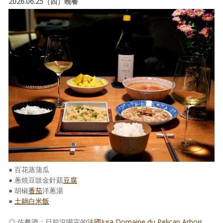
2026.06.25（四）晚餐
● 百花蒸蒲瓜
● 蔥燒豆豉金針菇
豆腐
● 胡椒
番茄
洋蔥湯
●
土鍋白米飯
◎ 佐餐酒：日前沒喝完的
法國Jura Domaine du Pelican Arbois