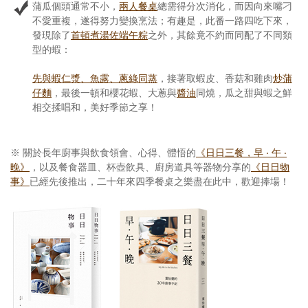
蒲瓜個頭通常不小，
兩人餐桌
總需得分次消化，而因向來嘴刁
不愛重複，遂得努力變換烹法；有趣是，此番一路四吃下來，
發現除了
首頓煮湯佐端午粽
之外，其餘竟不約而同配了不同類
型的蝦：
先與蝦仁漿、魚露、蔥綠同蒸
，接著取蝦皮、香菇和雞肉
炒蒲
仔麵
，最後一頓和櫻花蝦、大蔥與
醬油
同燒，瓜之甜與蝦之鮮
相交揉唱和，美好季節之享！
※ 關於長年廚事與飲食領會、心得、體悟的
《日日三餐，早 ‧ 午 ‧
晚》
，以及餐食器皿、杯壺飲具、廚房道具等器物分享的
《日日物
事》
已經先後推出，二十年來四季餐桌之樂盡在此中，歡迎捧場！