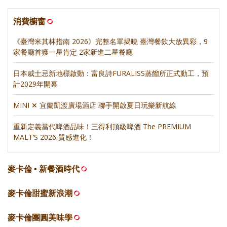
消費櫥窗
《臺灣米其林指南 2026》完整名單揭曉 臺灣餐飲大放異彩，9
家餐廳首獲一星肯定 2家新進二星餐廳
日本威士忌新地標啟動：富良詩FURALISS蒸餾所正式動工，預
計2029年開幕
MINI ✕ 宜蘭凱渡廣場酒店 聯手開啟夏日玩樂新航線
重新定義當代啤酒品味！三得利頂級啤酒 The PREMIUM
MALT’S 2026 質感進化！
麥卡倫 • 新餐酒時代
麥卡倫甜蜜新浪潮
麥卡倫團圓美味學