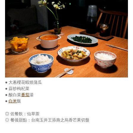
● 大蔥櫻花蝦燒蒲瓜
● 蒜炒枸杞菜
● 酸白菜
番茄
湯
●
白米
飯
◎ 佐餐飲：仙草茶
◎ 餐後甜點：台南玉井王添壽之烏香芒果切盤