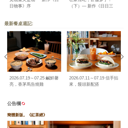
日物事》序
（下）— 新作《日日三
餐，早 ‧ 午 ‧ 晚》序
最新餐桌週記:
2026.07.19～07.25 鹹鮮馨
2026.07.11～07.19 信手拈
亮，香茅馬告燒雞
來，饅頭新配搭
公告欄
簡體新版。《紅茶經》