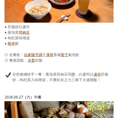
● 肝腸炒白蘆筍
● 蔥泡菜
拌納豆
● 枸杞菜味噌湯
●
糙米
飯
◎ 佐餐飲：
自家隨手調
之
薄荷
香檬
梨子
氣泡飲
◎ 餐後甜點：
水梨
切盤
全然偷懶快手一餐：蔥泡菜與納豆同
拌
，白蘆筍以
凍存
肝腸
炒，枸杞菜入味噌湯，不費吹灰之力三兩下火速開飯！
2026.06.27（六）午餐