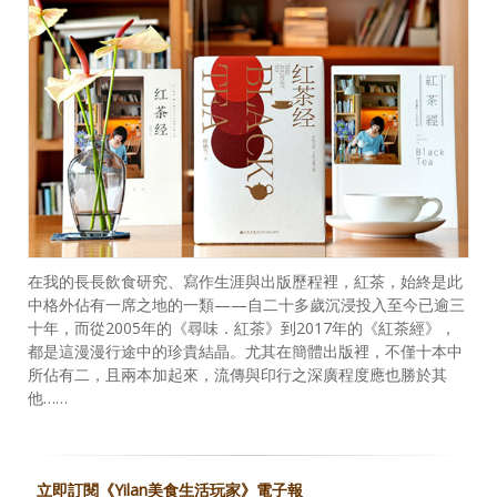
在我的長長飲食研究、寫作生涯與出版歷程裡，紅茶，始終是此
中格外佔有一席之地的一類——自二十多歲沉浸投入至今已逾三
十年，而從2005年的《尋味．紅茶》到2017年的《紅茶經》，
都是這漫漫行途中的珍貴結晶。尤其在簡體出版裡，不僅十本中
所佔有二，且兩本加起來，流傳與印行之深廣程度應也勝於其
他……
立即訂閱《Yilan美食生活玩家》電子報