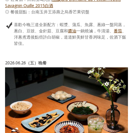
Savagnin Ouille 2015白酒
◎ 餐後甜點：台南玉井王添壽之烏香芒果切盤
喜歡今晚三道全新配方：蝦漿、蒲瓜、魚露、蔥綠一盤同蒸，
蔥白、豆豉、金針菇、豆腐和
醬油
一鍋燒滷，牛清湯、
番茄
、
洋蔥煮透後點些許白胡椒，道道鮮美鮮甘香冽味足，佐酒下飯
皆佳。
2026.06.26（五）晚餐