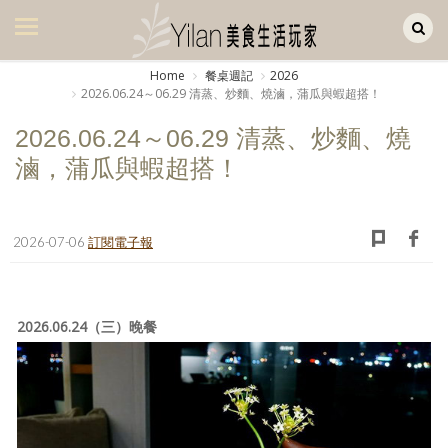
Yilan作品區
美食集
Home
餐桌週記
2026
2026.06.24～06.29 清蒸、炒麵、燒滷，蒲瓜與蝦超搭！
美飲集
2026.06.24～06.29 清蒸、炒麵、燒
廚房集
滷，蒲瓜與蝦超搭！
旅遊集
旅遊美食集
2026-07-06
訂閱電子報
生活風
書房集
2026.06.24（三）晚餐
日記簿
餐桌週記
享樂隨手拍