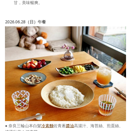
甘，美味暢爽。
2026.06.28（日）午餐
● 奈良三輪山本白髮
冷素麵
佐青蔥
醬油
高湯汁、海苔絲、煎蛋絲、