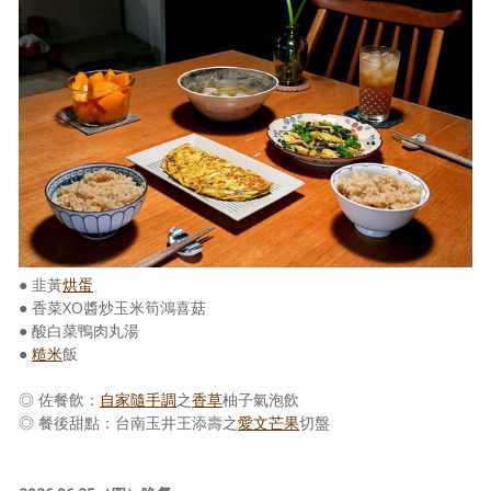
照相簿
影音區
創意出版服務
歷史區
關於Yilan
個人著作
● 韭黃
烘蛋
活動實況記錄
● 香菜XO醬炒玉米筍鴻喜菇
● 酸白菜鴨肉丸湯
媒體報導一覽
●
糙米
飯
合作與代言
◎ 佐餐飲：
自家隨手調
之
香草
柚子氣泡飲
◎ 餐後甜點：台南玉井王添壽之
愛文芒果
切盤
訂閱電子報