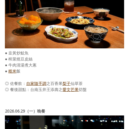
● 韭黃炒魷魚
● 榨菜燒豆皮絲
● 牛肉清湯煮大蔥
●
糙米
飯
◎ 佐餐飲：
自家隨手調
之百香果
梨子
仙草茶
◎ 餐後甜點：台南玉井王添壽之
愛文芒果
切盤
2026.06.29（一）晚餐