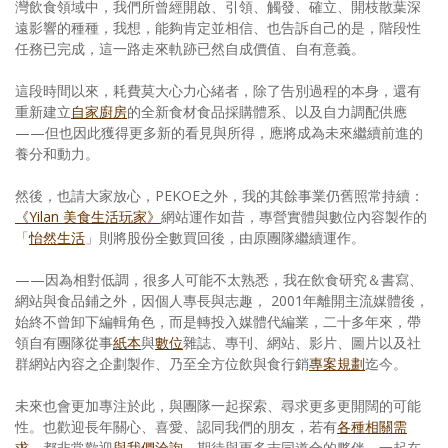
灣飲食領域中，我們所曾經開啟、引領、觸發、確立、開枝散葉深
遠影響的種種，我想，能夠肯定並相信、也告訴自己的是，階段性
任務已完成，這一路走來軌跡已然自成價值、自有意義。
這段時間以來，耗費莫大心力心緒者，除了告別過程的本身，還有
重新建立
自家廚房
的全新食材食品採購體系、以及自力調配供應
——但也因此獲得更多新的看見與所得，應將成為未來繼續前進的
養分和動力。
然後，也請大家放心，PEKOE之外，我的其餘事業仍舊照常持續：
《Yilan 美食生活玩家》
網站運作如昔，專營實體與數位內容製作的
「
怡然生活
」則將股份全數買回後，由原團隊繼續運作。
——因為相對低調，很多人可能不太熟悉，我在飲食研究＆書寫、
網站與食品鋪之外，因個人專長與志趣， 2001年離開主流媒體後，
始終不曾卸下編輯角色，而是轉投入媒體代編業，二十多年來，帶
領自有團隊從事
紙本
與
數位
雜誌、專刊、網站、影片、圖片以及社
群網站內容之企劃製作、乃至全方位飲與食行銷
專案規劃
迄今。
未來也會更加專注於此，與團隊一起探索、尋求更多更開闊的可能
性。也歡迎長年關心、喜愛、認同我們的朋友，若有
各種相關需
求
，都非常歡迎
與我們洽詢
，期待與更多志同道合的夥伴，一起在