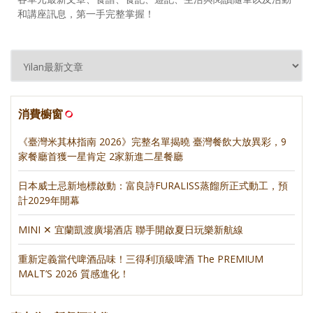
和講座訊息，第一手完整掌握！
消費櫥窗
《臺灣米其林指南 2026》完整名單揭曉 臺灣餐飲大放異彩，9
家餐廳首獲一星肯定 2家新進二星餐廳
日本威士忌新地標啟動：富良詩FURALISS蒸餾所正式動工，預
計2029年開幕
MINI ✕ 宜蘭凱渡廣場酒店 聯手開啟夏日玩樂新航線
重新定義當代啤酒品味！三得利頂級啤酒 The PREMIUM
MALT’S 2026 質感進化！