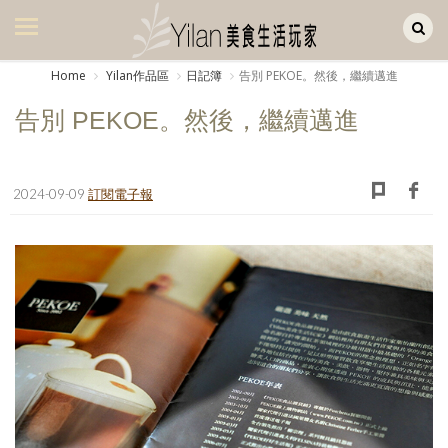
Yilan作品區
美食集
Home
Yilan作品區
日記簿
告別 PEKOE。然後，繼續邁進
美飲集
告別 PEKOE。然後，繼續邁進
廚房集
旅遊集
2024-09-09
訂閱電子報
旅遊美食集
生活風
書房集
日記簿
餐桌週記
享樂隨手拍