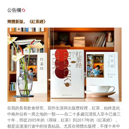
公告欄
簡體新版。《紅茶經》
在我的長長飲食研究、寫作生涯與出版歷程裡，紅茶，始終是此
中格外佔有一席之地的一類——自二十多歲沉浸投入至今已逾三
十年，而從2005年的《尋味．紅茶》到2017年的《紅茶經》，
都是這漫漫行途中的珍貴結晶。尤其在簡體出版裡，不僅十本中