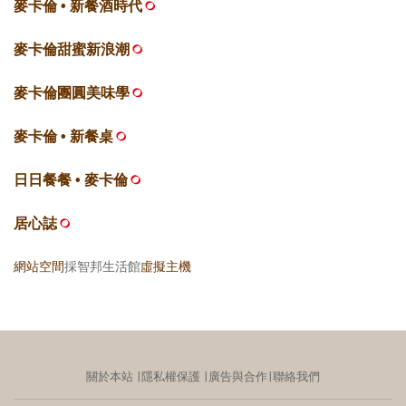
麥卡倫 • 新餐酒時代
麥卡倫甜蜜新浪潮
麥卡倫團圓美味學
麥卡倫 • 新餐桌
日日餐餐 • 麥卡倫
居心誌
網站空間
採智邦生活館
虛擬主機
關於本站
∣
隱私權保護
∣
廣告與合作
∣
聯絡我們