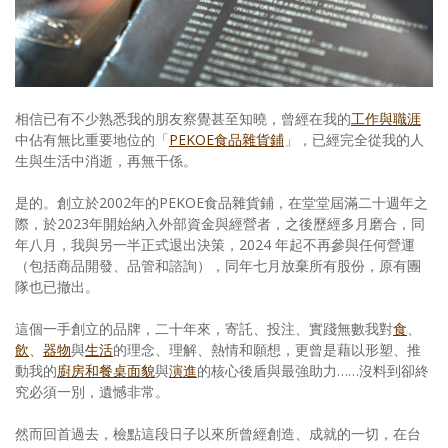
照相簿
影音區
創意出版服務
相信已有不少熟悉我的朋友察覺甚至知曉，曾經在我的
工作與職涯
中佔有無比重要地位的「
PEKOE食品雜貨鋪
」，已經完全從我的人
歷史區
生與生活中消逝，再無干係。
關於Yilan
是的。創立於2002年的PEKOE食品雜貨鋪，在堂堂屆滿二十週年之
際，於2023年開始納入外部資金與經營者，之後歷經多月磨合，同
個人著作
年八月，我與另一半正式退出決策，2024 年起不再參與任何營運
（包括商品開發、品管和諮詢），同年七月放棄所有股份，原有團
活動實況記錄
隊也已撤出。
媒體報導一覽
這個一手創立的品牌，二十年來，寄託、投注、實踐無數我對
食
、
飲
、
器物
與
生活
的理念、理解、熱情和願想，更曾是藉以形塑、推
合作與代言
動我的
廚房和餐桌面貌
與
演進
的核心後盾與最強助力……沒料到卻終
訂閱電子報
究必須一別，遺憾非常。
然而回首過去，檢點這段日子以來所曾經創造、成就的一切，在台