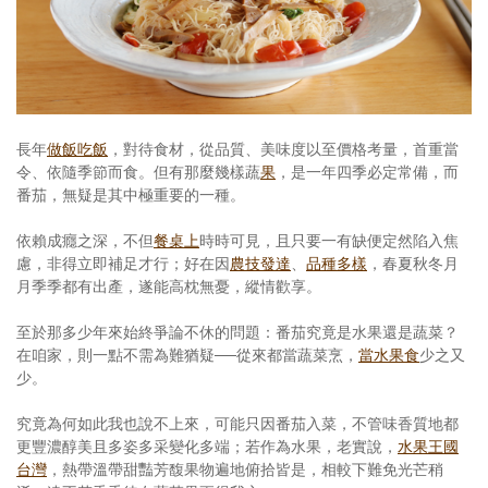
照相簿
影音區
創意出版服務
長年
做飯吃飯
，對待食材，從品質、美味度以至價格考量，首重當
歷史區
令、依隨季節而食。但有那麼幾樣蔬
果
，是一年四季必定常備，而
番茄，無疑是其中極重要的一種。
關於Yilan
依賴成癮之深，不但
餐桌上
時時可見，且只要一有缺便定然陷入焦
個人著作
慮，非得立即補足才行；好在因
農技發達
、
品種多樣
，春夏秋冬月
月季季都有出產，遂能高枕無憂，縱情歡享。
活動實況記錄
至於那多少年來始終爭論不休的問題：番茄究竟是水果還是蔬菜？
媒體報導一覽
在咱家，則一點不需為難猶疑──從來都當蔬菜烹，
當水果食
少之又
少。
合作與代言
究竟為何如此我也說不上來，可能只因番茄入菜，不管味香質地都
訂閱電子報
更豐濃醇美且多姿多采變化多端；若作為水果，老實說，
水果王國
台灣
，熱帶溫帶甜豔芳馥果物遍地俯拾皆是，相較下難免光芒稍