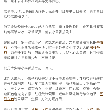
遜，遠不若乖乖待在蔬菜界更得我心。
當然更合情合理緣由應該是，光正餐已經幾乎日日登場，再無胃口
餘裕當果物吃了。
但雖說摯愛鍾情若此，然坦白承認，素來挑剔脾性，也不是什麼番
茄都照單全收，家常採買，都以小果番茄為主。
原因在於，多年經驗下來，總嫌大果番茄、尤其最普遍常見的
牛番
茄
，不管生食熟烹都略平淡；唯一例外是從小慣吃到大的
黑柿番
茄
，顏色雖不討巧，但酸與香皆出眾，是我的心水首選，只可惜產
季較短且近年漸漸少見，不無遺憾。
於是大多靠小果番茄撐起一片天。
比起大果來，小果番茄從香到甜不僅更濃縮集中，加熱後往往酸度
也極活潑明媚；加之年年致力育種研發，新品種輩出，熟悉的聖
女、玉女之外，還有秀女、小蜜、紅寶石、紅姑娘、橙蜜、金螢……
連顏色也走向多樣，紅橙黃綠紫黑，近年甚至還流行綜合包裝，
五
顏六色
紛呈融匯一盒裡，好吃好用好看。
再說到烹調之方。
沙拉
、
涼拌
最是亮爽、當然少不了；
下湯
、
熱