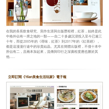
在我的長長飲食研究、寫作生涯與出版歷程裡，紅茶，始終是此
中格外佔有一席之地的一類——自二十多歲沉浸投入至今已逾三
十年，而從2005年的《尋味．紅茶》到2017年的《紅茶經》，
都是這漫漫行途中的珍貴結晶。尤其在簡體出版裡，不僅十本中
所佔有二，且兩本加起來，流傳與印行之深廣程度應也勝於其
他……
立即訂閱《Yilan美食生活玩家》電子報