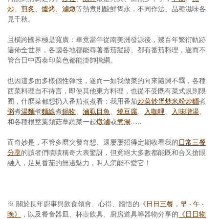
炒
、
煎炙
、
爐烤
、
滷燉
等熱煮則酸鮮雋永，不同作法、品種滋味各
見千秋。
且橫跨國界極是寬廣：畢竟當年從南美洲發源後，幾百年繁衍軌跡
遍佈全世界，各國各地都能尋著番茄蹤跡、都有番茄料理，遂而不
管台日中西泰印菜色都能掛帥擔綱。
也因這多面多樣個性彈性，遂而一如我做菜的向來隨興不羈，各種
西菜料理自不待言，即使其他東方料理，也從不受既有菜式規則限
囿，什麼菜都想扔入番茄煮煮看：我用番茄
炒菜
炒蛋
炒米粉
炒麵
煮
粥
煮
湯麵
煮
麵線
煮
鍋物
、
滷虱目魚
、
燒豆腐
、
入咖哩
、
入味噌湯
、
和各種根莖葉類菇蕈蔬菜一起
燉滷
或
煮湯
……
而奇妙是，不管多麼突發奇想、還屢屢招得定期收看我的
日常三餐
分享
的讀者們嘖嘖稱奇大表驚訝，但竟絕大多數都能既和合又搶眼
融入，足見番茄的無邊魅力，叫人怎能不愛它！
※
關於長年廚事與飲食領會、心得、體悟的
《日日三餐，早 ‧ 午 ‧
晚》
，以及餐食器皿、杯壺飲具、廚房道具等器物分享的
《日日物