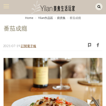
Yilan作品區
美食集
Home
Yilan作品區
廚房集
番茄成癮
美飲集
番茄成癮
廚房集
旅遊集
2021-07-19
訂閱電子報
旅遊美食集
生活風
書房集
日記簿
餐桌週記
享樂隨手拍