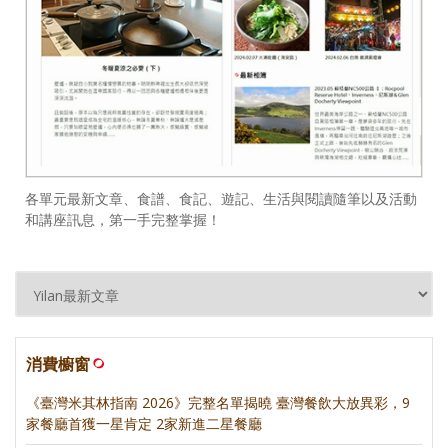
各單元最新文章、食譜、食記、遊記、生活與閱讀隨筆以及活動
和講座訊息，第一手完整掌握！
消費櫥窗
《臺灣米其林指南 2026》完整名單揭曉 臺灣餐飲大放異彩，9
家餐廳首獲一星肯定 2家新進二星餐廳