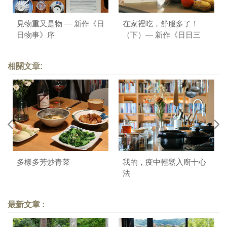
見物重又是物 — 新作《日
在家裡吃，舒服多了！
日物事》序
（下）— 新作《日日三
餐，早 ‧ 午 ‧ 晚》序
相關文章:
多樣多芳炒青菜
我的，疫中輕鬆入廚十心
法
最新文章 :