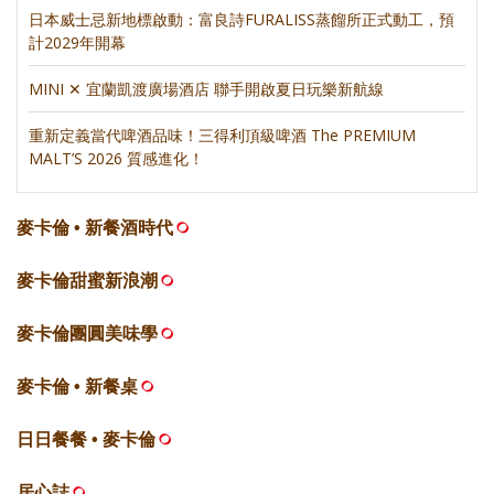
日本威士忌新地標啟動：富良詩FURALISS蒸餾所正式動工，預
計2029年開幕
MINI ✕ 宜蘭凱渡廣場酒店 聯手開啟夏日玩樂新航線
重新定義當代啤酒品味！三得利頂級啤酒 The PREMIUM
MALT’S 2026 質感進化！
麥卡倫 • 新餐酒時代
麥卡倫甜蜜新浪潮
麥卡倫團圓美味學
麥卡倫 • 新餐桌
日日餐餐 • 麥卡倫
居心誌