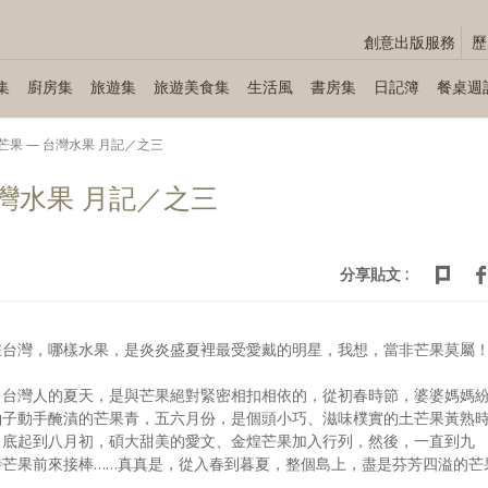
創意出版服務
歷
集
廚房集
旅遊集
旅遊美食集
生活風
書房集
日記簿
餐桌週
芒果 — 台灣水果 月記／之三
灣水果 月記／之三
分享貼文 :
在台灣，哪樣水果，是炎炎盛夏裡最受愛戴的明星，我想，當非芒果莫屬
，台灣人的夏天，是與芒果絕對緊密相扣相依的，從初春時節，婆婆媽媽
袖子動手醃漬的芒果青，五六月份，是個頭小巧、滋味樸實的土芒果黃熟
月底起到八月初，碩大甜美的愛文、金煌芒果加入行列，然後，一直到九
特芒果前來接棒……真真是，從入春到暮夏，整個島上，盡是芬芳四溢的芒