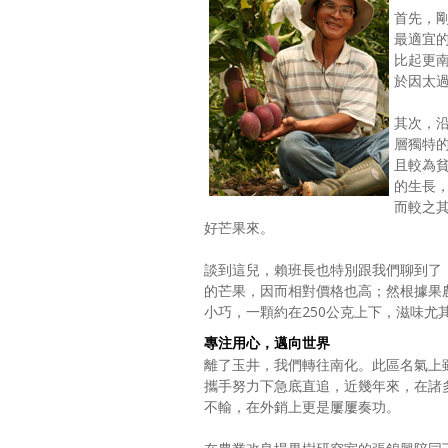
首先，
最適宜的
比起更
於因太
其次，
層獨特
且較為
的生長
而較之
好芒果來。
談到這兒，賴班長也特別跟我們聊到了
的芒果，因而相對價格也高；然根據果
小巧，一顆約在250公克上下，滋味尤
專注用心，邁向世界
離了玉井，我們轉往南化。此區名氣上
攜手努力下急底直追，近幾年來，在諸
不輸，在外銷上更是屢屢奏功。