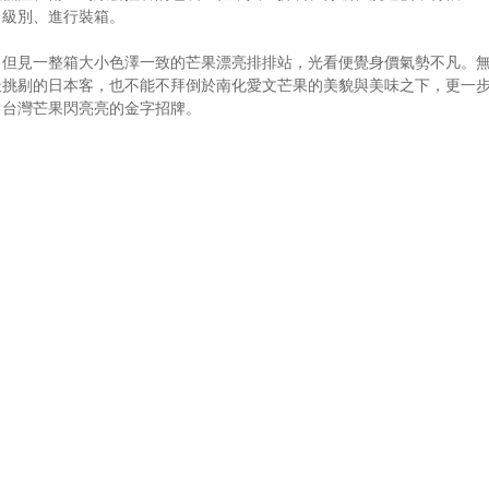
出級別、進行裝箱。
，但見一整箱大小色澤一致的芒果漂亮排排站，光看便覺身價氣勢不凡。
最挑剔的日本客，也不能不拜倒於南化愛文芒果的美貌與美味之下，更一
出台灣芒果閃亮亮的金字招牌。