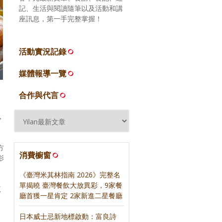
記、生活與閱讀隨筆以及活動和講
座訊息，第一手完整掌握！
活動實況記錄
媒體報導一覽
合作與代言
，
方
消費櫥窗
影
《臺灣米其林指南 2026》完整名
單揭曉 臺灣餐飲大放異彩，9家餐
蔥
廳首獲一星肯定 2家新進二星餐廳
自
日本威士忌新地標啟動：富良詩