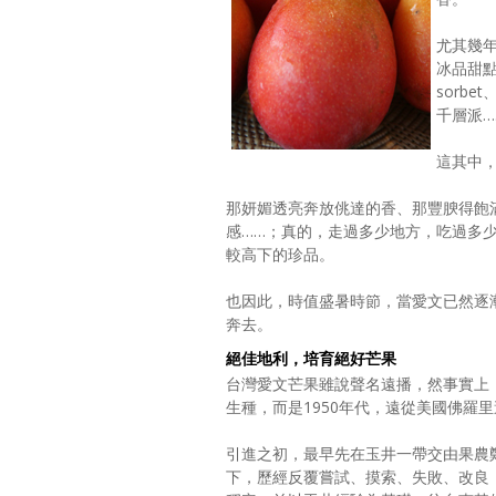
尤其幾
冰品甜
sorb
千層派
這其中
那妍媚透亮奔放佻達的香、那豐腴得飽
感……；真的，走過多少地方，吃過多
較高下的珍品。
也因此，時值盛暑時節，當愛文已然逐
奔去。
絕佳地利，培育絕好芒果
台灣愛文芒果雖說聲名遠播，然事實上
生種，而是1950年代，遠從美國佛羅
引進之初，最早先在玉井一帶交由果農
下，歷經反覆嘗試、摸索、失敗、改良