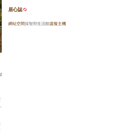
居心誌
網站空間
採智邦生活館
虛擬主機
幫
型
，
接
量