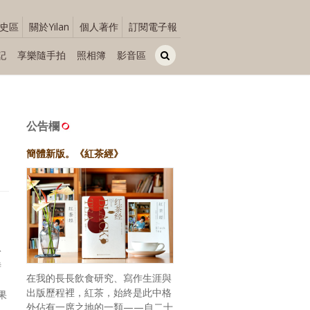
史區
關於Yilan
個人著作
訂閱電子報
記
享樂隨手拍
照相簿
影音區
公告欄
簡體新版。《紅茶經》
！
紛
時
在我的長長飲食研究、寫作生涯與
出版歷程裡，紅茶，始終是此中格
果
外佔有一席之地的一類——自二十