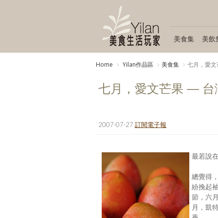
美食集
美飲
Home
Yilan作品區
美食集
七月，愛文
七月，愛文芒果 — 台
2007-07-27
訂閱電子報
最若說
總覺得
紛挽起
節，六
月，凱
香。