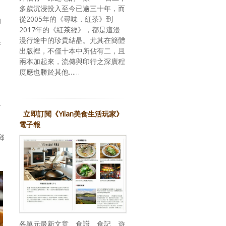
多歲沉浸投入至今已逾三十年，而
從2005年的《尋味．紅茶》到
的
2017年的《紅茶經》，都是這漫
漫行途中的珍貴結晶。尤其在簡體
果
出版裡，不僅十本中所佔有二，且
兩本加起來，流傳與印行之深廣程
度應也勝於其他……
一
立即訂閱《Yilan美食生活玩家》
電子報
鄉
各單元最新文章、食譜、食記、遊