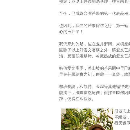
穩定；並以玉井經驗為基礎，往台南其
至今，已成為台灣芒果的第一代表品種
也因此，我們的芒果採訪之行，第一站
心的玉井了！
我們來到的是，位在玉井鄉南、果樹產
園除了以上好愛文著稱之外，將愛文芒
漬、反覆低溫烘烤、冷藏熟成的
愛文芒
時值愛文產季，整山坡的芒果園中早已
早在芒果結實之初，便需一一套袋，故
賴班長說，和凱特、金煌等其他需得先
能摘下，滋味當然絕佳；但採果時機因
跡，便得立即採收。
沿坡而
翠緩坡
得天獨