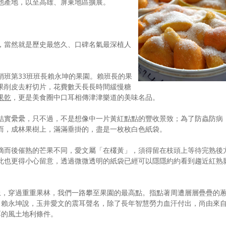
他產地，以至高雄、屏東地區擴展。
。
，當然就是歷史最悠久、口碑名氣最深植人
銷班第33班班長賴永坤的果園。賴班長的果
果削皮去籽切片，花費數天長長時間緩慢糖
果乾
，更是美食圈中口耳相傳津津樂道的美味名品。
結實纍纍，只不過，不是想像中一片黃紅點點的豐收景致；為了防蟲防病
而，成林果樹上，滿滿垂掛的，盡是一枚枚白色紙袋。
摘而後催熟的芒果不同，愛文屬「在欉黃」，須得留在枝頭上等待完熟後
此也更得小心留意，透過微微透明的紙袋已經可以隱隱約約看到趨近紅熟
上，穿過重重果林，我們一路攀至果園的最高點。指點著周遭層層疊疊的
，賴永坤說，玉井愛文的震耳聲名，除了長年智慧勞力血汗付出，尚由來
厚的風土地利條件。