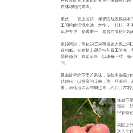
在農業改良場果樹研究室的張錦興陪同
長林聰明的果園。
果然，一登上坡頂，便覺園貌景觀確有
工開挖的灌溉水池，之後，一排排一列
疏密有致、整齊畫一，處處均看得出精
張錦興說，南化的芒果種植區大致上與
致相似。在種植上卻是特別費工講究，
勤於修剪、疏葉疏果，以讓每一枝、每
間。
且由於蜜蜂不愛芒果味，傳統多靠風力
助傳粉，以提高開花率；而一旦著果，
果，南化地區套袋期也早，約四月左右
無微不
漂亮、
很有特
果園之
送入全