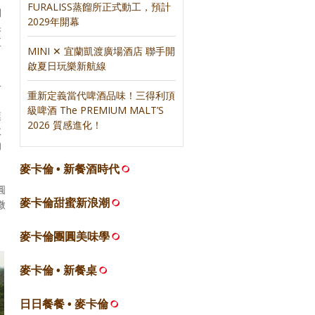
FURALISS蒸餾所正式動工，預計
期
2029年開幕
果
至
MINI ✕ 宜蘭凱渡廣場酒店 聯手開
啟夏日玩樂新航線
一
重新定義當代啤酒品味！三得利頂
；
級啤酒 The PREMIUM MALT’S
葉
2026 質感進化！
故
的
麥卡倫 • 新餐酒時代
圓
麥卡倫甜蜜新浪潮
微
麥卡倫團圓美味學
麥卡倫 • 新餐桌
日日餐餐 • 麥卡倫