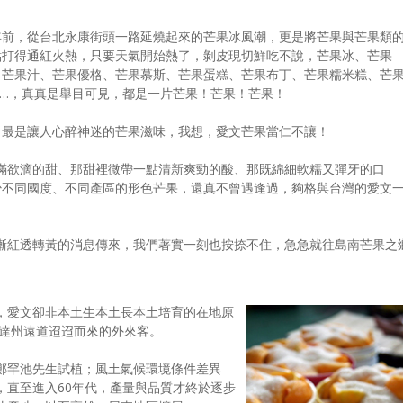
年前，從台北永康街頭一路延燒起來的芒果冰風潮，更是將芒果與芒果類
點打得通紅火熱，只要天氣開始熱了，剝皮現切鮮吃不說，芒果冰、芒果
et、芒果汁、芒果優格、芒果慕斯、芒果蛋糕、芒果布丁、芒果糯米糕、芒
……，真真是舉目可見，都是一片芒果！芒果！芒果！
，最是讓人心醉神迷的芒果滋味，我想，愛文芒果當仁不讓！
滿欲滴的甜、那甜裡微帶一點清新爽勁的酸、那既綿細軟糯又彈牙的口
少不同國度、不同產區的形色芒果，還真不曾遇逢過，夠格與台灣的愛文
漸紅透轉黃的消息傳來，我們著實一刻也按捺不住，急急就往島南芒果之
，愛文卻非本土生本土長本土培育的在地原
里達州遠道迢迢而來的外來客。
鄭罕池先生試植；風土氣候環境條件差異
，直至進入60年代，產量與品質才終於逐步