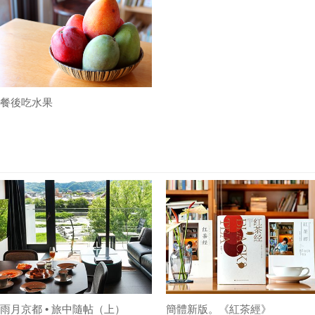
餐後吃水果
雨月京都 • 旅中隨帖（上）
簡體新版。《紅茶經》