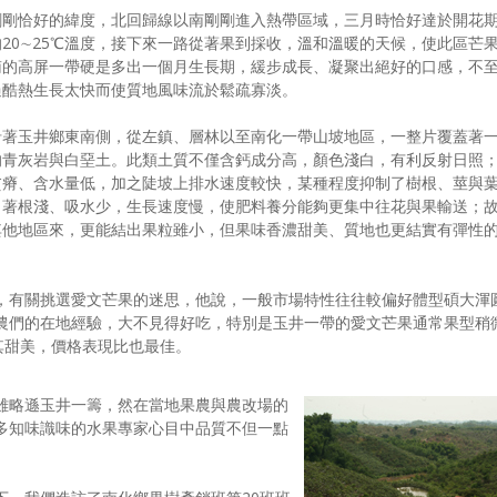
剛剛恰好的緯度，北回歸線以南剛剛進入熱帶區域，三月時恰好達於開花
20∼25℃溫度，接下來一路從著果到採收，溫和溫暖的天候，使此區芒
南的高屏一帶硬是多出一個月生長期，緩步成長、凝聚出絕好的口感，不
過酷熱生長太快而使質地風味流於鬆疏寡淡。
沿著玉井鄉東南側，從左鎮、層林以至南化一帶山坡地區，一整片覆蓋著
的青灰岩與白堊土。此類土質不僅含鈣成分高，顏色淺白，有利反射日照
貧瘠、含水量低，加之陡坡上排水速度較快，某種程度抑制了樹根、莖與
，著根淺、吸水少，生長速度慢，使肥料養分能夠更集中往花與果輸送；
其他地區來，更能結出果粒雖小，但果味香濃甜美、質地也更結實有彈性
，有關挑選愛文芒果的迷思，他說，一般市場特性往往較偏好體型碩大渾
農們的在地經驗，大不見得好吃，特別是玉井一帶的愛文芒果通常果型稍
其甜美，價格表現比也最佳。
雖略遜玉井一籌，然在當地果農與農改場的
多知味識味的水果專家心目中品質不但一點