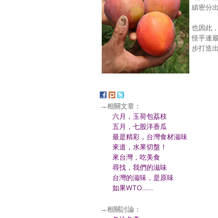
縝密分
也因此
怪乎連
步打造
→相關文章：
六月，玉荷包荔枝
五月，七股洋香瓜
最是精彩，台灣食材滋味
來道，水果切盤！
來台灣，吃美食
尋找，我們的滋味
台灣的滋味，是原味
如果WTO……
→相關討論：