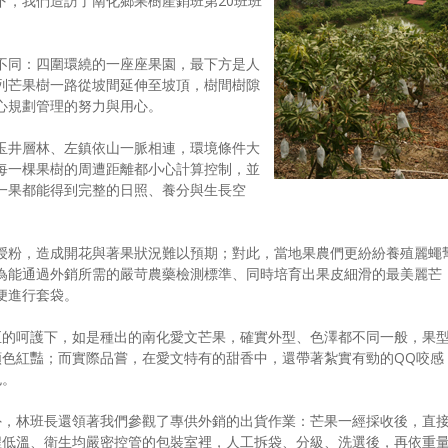
下，我們造訪了南化鄉果樹產銷班第20班班
不同：四圍環繞的一座座果園，最下方是人
列芒果樹一路從坡間延伸至坡頂，樹間樹隙
心規劃管理的努力與用心。
玉井層林、左鎮依山一脈相連，環境條件大
每一棵果樹的周遭距離都小心計算控制，並
一果都能得到完整的日照、養分與生長空
授粉，造成開花與著果狀況難以預期；對此，當地果農們更紛紛養殖麗蠅
為能通過外銷所需的嚴苛農藥檢測標準、同時培育出果皮細滑的最美麗芒
便進行套袋。
至的呵護下，如是種出的南化愛文芒果，確實外型、色澤都不同一般，果
顏色紅豔；而實際品嘗，在愛文特有的甜香中，還帶著紮實有勁的QQ咬感
色。
外，林班長還領著我們參觀了專供外銷的出貨作業：芒果一經採收後，直
程低溫、衛生均嚴密控管的包裝室裡，人工拆袋、分級、洗選後，再依重