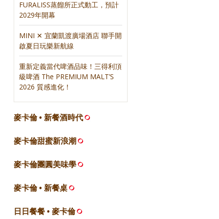
FURALISS蒸餾所正式動工，預計
2029年開幕
MINI ✕ 宜蘭凱渡廣場酒店 聯手開
啟夏日玩樂新航線
重新定義當代啤酒品味！三得利頂
級啤酒 The PREMIUM MALT’S
2026 質感進化！
麥卡倫 • 新餐酒時代
麥卡倫甜蜜新浪潮
麥卡倫團圓美味學
麥卡倫 • 新餐桌
日日餐餐 • 麥卡倫