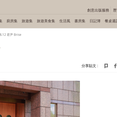
創意出版服務
歷
集
廚房集
旅遊集
旅遊美食集
生活風
書房集
日記簿
餐桌週
8.12 君尹 Brise
e
分享貼文 :