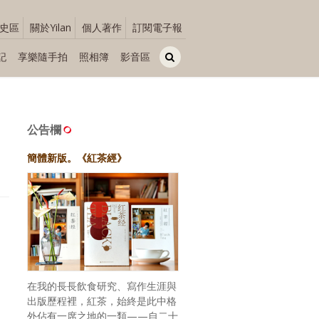
史區
關於Yilan
個人著作
訂閱電子報
記
享樂隨手拍
照相簿
影音區
公告欄
簡體新版。《紅茶經》
在我的長長飲食研究、寫作生涯與
出版歷程裡，紅茶，始終是此中格
外佔有一席之地的一類——自二十