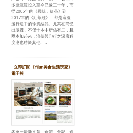
多歲沉浸投入至今已逾三十年，而
從2005年的《尋味．紅茶》到
2017年的《紅茶經》，都是這漫
漫行途中的珍貴結晶。尤其在簡體
出版裡，不僅十本中所佔有二，且
兩本加起來，流傳與印行之深廣程
度應也勝於其他……
立即訂閱《Yilan美食生活玩家》
電子報
各單元最新文章、食譜、食記、遊