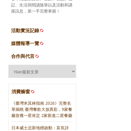
記、生活與閱讀隨筆以及活動和講
座訊息，第一手完整掌握！
活動實況記錄
媒體報導一覽
合作與代言
消費櫥窗
《臺灣米其林指南 2026》完整名
單揭曉 臺灣餐飲大放異彩，9家餐
廳首獲一星肯定 2家新進二星餐廳
日本威士忌新地標啟動：富良詩