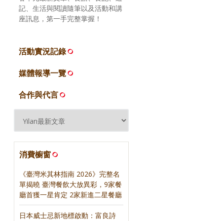
記、生活與閱讀隨筆以及活動和講
座訊息，第一手完整掌握！
活動實況記錄
媒體報導一覽
合作與代言
消費櫥窗
《臺灣米其林指南 2026》完整名
單揭曉 臺灣餐飲大放異彩，9家餐
廳首獲一星肯定 2家新進二星餐廳
日本威士忌新地標啟動：富良詩