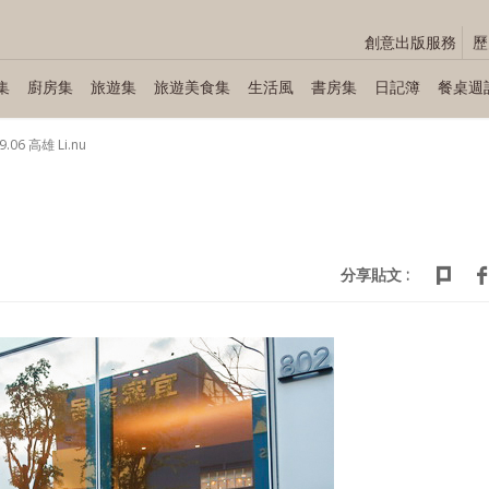
創意出版服務
歷
集
廚房集
旅遊集
旅遊美食集
生活風
書房集
日記簿
餐桌週
9.06 高雄 Li.nu
分享貼文 :