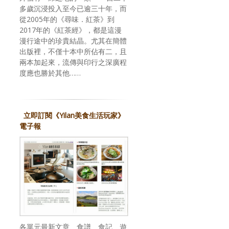
多歲沉浸投入至今已逾三十年，而
從2005年的《尋味．紅茶》到
2017年的《紅茶經》，都是這漫
漫行途中的珍貴結晶。尤其在簡體
出版裡，不僅十本中所佔有二，且
兩本加起來，流傳與印行之深廣程
度應也勝於其他……
立即訂閱《Yilan美食生活玩家》
電子報
各單元最新文章、食譜、食記、遊