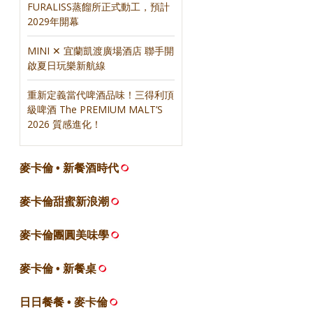
FURALISS蒸餾所正式動工，預計
2029年開幕
MINI ✕ 宜蘭凱渡廣場酒店 聯手開
啟夏日玩樂新航線
重新定義當代啤酒品味！三得利頂
級啤酒 The PREMIUM MALT’S
2026 質感進化！
麥卡倫 • 新餐酒時代
麥卡倫甜蜜新浪潮
麥卡倫團圓美味學
麥卡倫 • 新餐桌
日日餐餐 • 麥卡倫