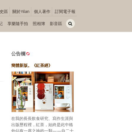
史區
關於Yilan
個人著作
訂閱電子報
記
享樂隨手拍
照相簿
影音區
公告欄
簡體新版。《紅茶經》
在我的長長飲食研究、寫作生涯與
出版歷程裡，紅茶，始終是此中格
外佔有一席之地的一類——自二十