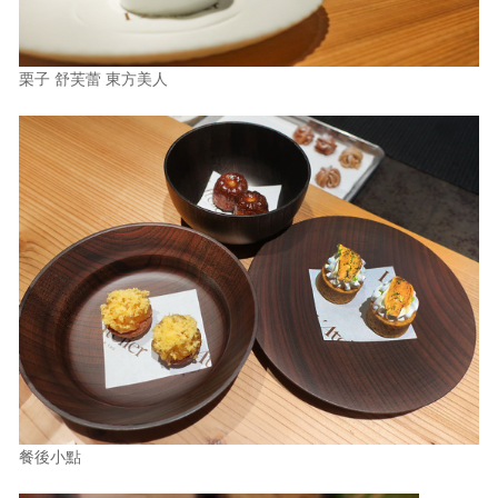
栗子 舒芙蕾 東方美人
餐後小點