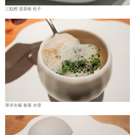
三點鰹 甜菜根 松子
厚岸生蠔 春菊 水母