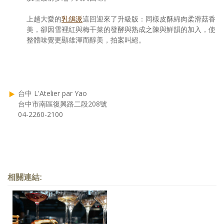
上趟大愛的
乳鴿派
這回迎來了升級版：同樣皮酥綿肉柔滑菇香
美，卻因雪裡紅與梅干菜的發酵與熟成之陳與鮮韻的加入，使
整體味覺更顯雄渾而醇美，拍案叫絕。
台中 L'Atelier par Yao
台中市南區復興路二段208號
04-2260-2100
相關連結: