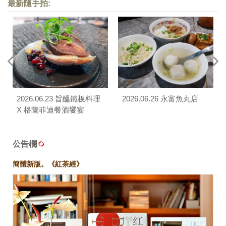
最新隨手拍:
2026.06.23 旨醞鐵板料理
2026.06.26 永富魚丸店
X 格蘭菲迪餐酒饗宴
公告欄
簡體新版。《紅茶經》