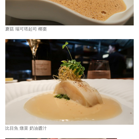
蘑菇 瑞可塔起司 椰棗
比目魚 燉菜 奶油醬汁