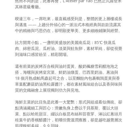
然而不同的是，此番再會，L'Atelier par Yao 已然正式躍登米
其林星級餐廳。
暌違三年，一席吃來，最直截感受到是，整體的更上層樓成長
與邁進 —— 上趟分外傾心的一派法式本格經典與款款流露其
中的精緻與巧思仍在，卻明顯更華美、更多細緻鋪陳與經營。
比方開胃小點，一盞明黃盛放的美麗南瓜花：85℃ 快蒸瓜
肉、綿密瓜泥、瓜籽油、淡菜與鮭魚卵，素材單純，卻從視覺
到滋味口感皆紛呈，精彩開場。
還有前菜的炭烤百合根與油封蛋黃、酸奶楓糖雪莉醋泡泡之
搭，海螺與炭烤皇宮菜、鮮奶油燉蛋、巴西里奶油、蔥油與
18 個月熟成帕馬森起司之合，以至麵餃內包裹鵪鶉蛋黃與香
草葉配蘑菇奶油黑松露醬汁，都在素材風味組合以及香與味與
質的交織融會上展現獨到功力與見地。
海鮮主菜的比目魚是此番一大驚艷：形式與組成看似傳統、卻
點滴涵藏細工與匠心：滑嫩魚身上疊以干貝慕斯、覆以大頭
菜、點以蛤乾甜豆、綴以白板昆布絲和苜蓿芽、淋以紅蔥頭月
桂葉牛奶香檳醋醬汁，初嚐但覺溫潤雍雅，卻是越吃越覺層次
肌理馥郁多端，久久回味。