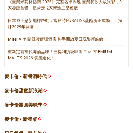
《臺灣米其林指南 2026》完整名單揭曉 臺灣餐飲大放異彩，9
家餐廳首獲一星肯定 2家新進二星餐廳
日本威士忌新地標啟動：富良詩FURALISS蒸餾所正式動工，預
計2029年開幕
MINI ✕ 宜蘭凱渡廣場酒店 聯手開啟夏日玩樂新航線
重新定義當代啤酒品味！三得利頂級啤酒 The PREMIUM
MALT’S 2026 質感進化！
麥卡倫 • 新餐酒時代
麥卡倫甜蜜新浪潮
麥卡倫團圓美味學
麥卡倫 • 新餐桌