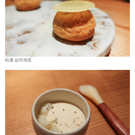
松露 起司泡芙