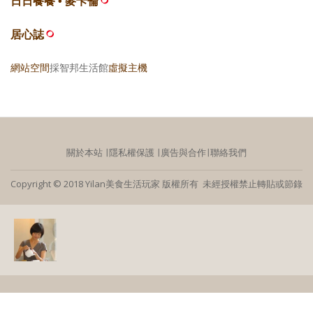
日日餐餐 • 麥卡倫
居心誌
網站空間
採智邦生活館
虛擬主機
關於本站
∣
隱私權保護
∣
廣告與合作
∣
聯絡我們
Copyright © 2018 Yilan美食生活玩家 版權所有 未經授權禁止轉貼或節錄