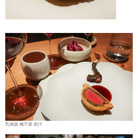
乳鴿派 梅干菜 肉汁