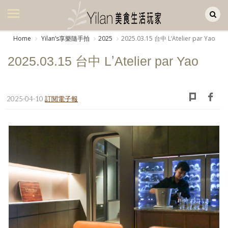
Yilan作品區
美食集
Home
Yilanʼs享樂隨手拍
2025
2025.03.15 台中 LʼAtelier par Yao
美飲集
2025.03.15 台中 LʼAtelier par Yao
廚房集
旅遊集
2025-04-10
訂閱電子報
旅遊美食集
生活風
書房集
日記簿
餐桌週記
享樂隨手拍