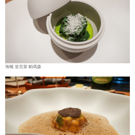
海螺 皇宮菜 帕瑪森