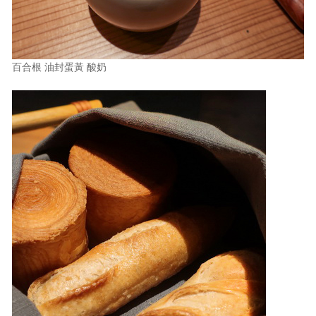
百合根 油封蛋黃 酸奶