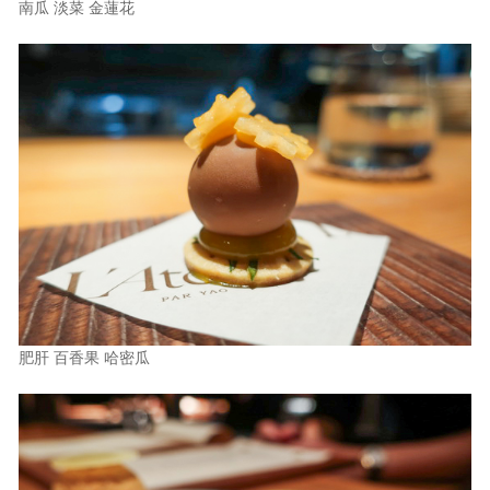
南瓜 淡菜 金蓮花
肥肝 百香果 哈密瓜