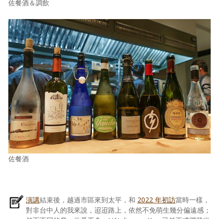
佐餐酒＆調飲
佐餐酒
演講
結束後，越過市區來到太平，和
2022 年初訪
當時一樣，
對非台中人的我來說，迢迢路上，依然不免萌生幾分偏遠感；