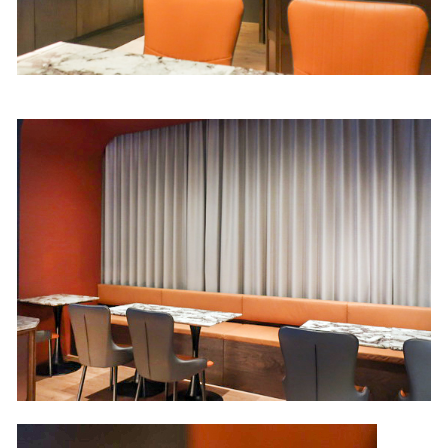
照相簿
影音區
創意出版服務
歷史區
關於Yilan
個人著作
活動實況記錄
媒體報導一覽
合作與代言
訂閱電子報