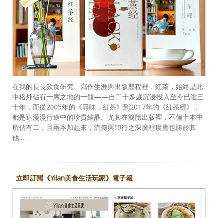
在我的長長飲食研究、寫作生涯與出版歷程裡，紅茶，始終是此
中格外佔有一席之地的一類——自二十多歲沉浸投入至今已逾三
十年，而從2005年的《尋味．紅茶》到2017年的《紅茶經》，
都是這漫漫行途中的珍貴結晶。尤其在簡體出版裡，不僅十本中
所佔有二，且兩本加起來，流傳與印行之深廣程度應也勝於其
他……
立即訂閱《Yilan美食生活玩家》電子報