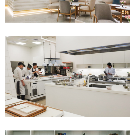
照相簿
影音區
創意出版服務
歷史區
關於Yilan
個人著作
活動實況記錄
媒體報導一覽
合作與代言
訂閱電子報