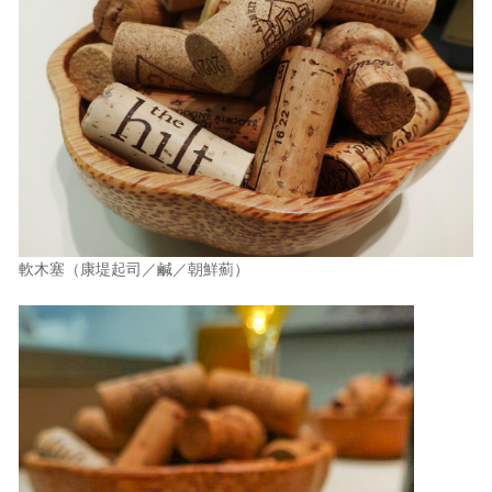
軟木塞（康堤起司／鹹／朝鮮薊）