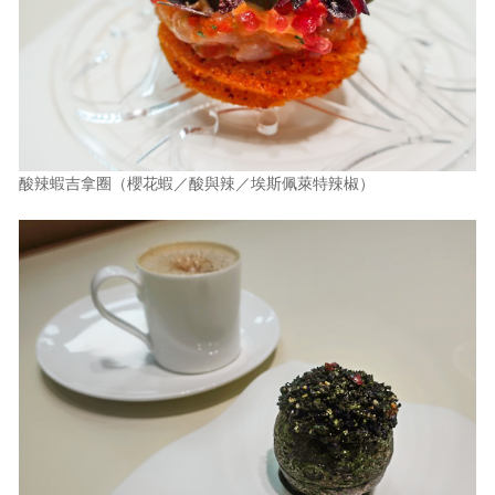
酸辣蝦吉拿圈（櫻花蝦／酸與辣／埃斯佩萊特辣椒）