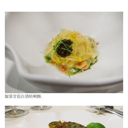
皺葉甘藍白酒蛤蜊麵.