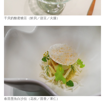
干貝奶酪蜜糖豆（鮮貝／甜豆／火腿）
春茴墨魚白沙拉（花枝／茴香／果仁）