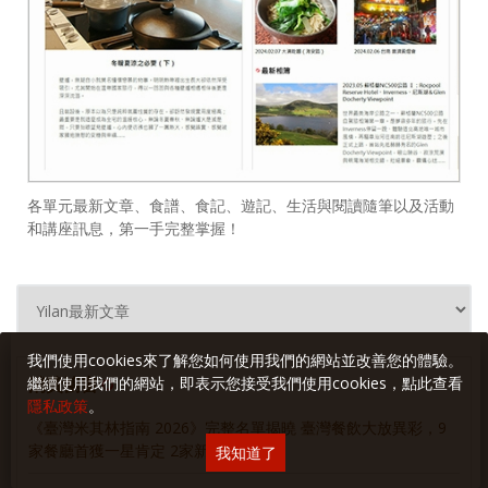
各單元最新文章、食譜、食記、遊記、生活與閱讀隨筆以及活動
和講座訊息，第一手完整掌握！
我們使用cookies來了解您如何使用我們的網站並改善您的體驗。
消費櫥窗
繼續使用我們的網站，即表示您接受我們使用cookies，點此查看
隱私政策
。
《臺灣米其林指南 2026》完整名單揭曉 臺灣餐飲大放異彩，9
家餐廳首獲一星肯定 2家新進二星餐廳
我知道了