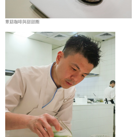
蕈菇咖啡與甜甜圈