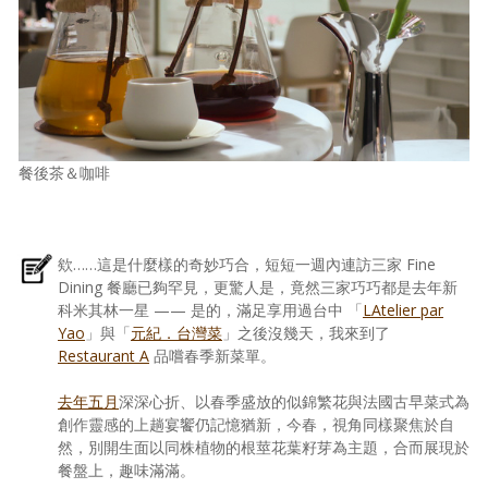
餐後茶＆咖啡
欸……這是什麼樣的奇妙巧合，短短一週內連訪三家 Fine
Dining 餐廳已夠罕見，更驚人是，竟然三家巧巧都是去年新
科米其林一星 —— 是的，滿足享用過台中 「
LAtelier par
Yao
」與「
元紀．台灣菜
」之後沒幾天，我來到了
Restaurant A
品嚐春季新菜單。
去年五月
深深心折、以春季盛放的似錦繁花與法國古早菜式為
創作靈感的上趟宴饗仍記憶猶新，今春，視角同樣聚焦於自
然，別開生面以同株植物的根莖花葉籽芽為主題，合而展現於
餐盤上，趣味滿滿。