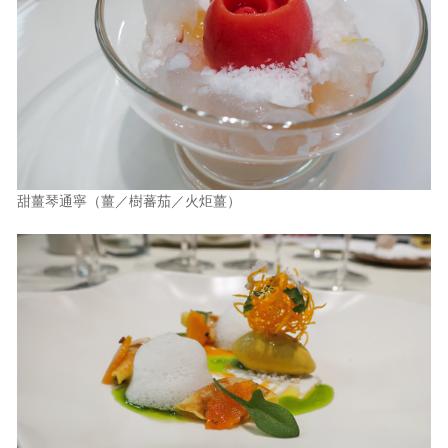
甜薑琴通寧（薑／樹蕃茄／火炬薑）