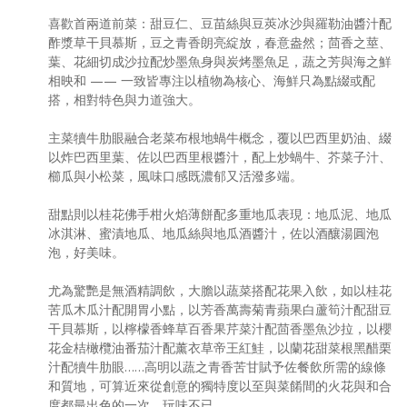
喜歡首兩道前菜：甜豆仁、豆苗絲與豆莢冰沙與羅勒油醬汁配
酢漿草干貝慕斯，豆之青香朗亮綻放，春意盎然；茴香之莖、
葉、花細切成沙拉配炒墨魚身與炭烤墨魚足，蔬之芳與海之鮮
相映和 —— 一致皆專注以植物為核心、海鮮只為點綴或配
搭，相對特色與力道強大。
主菜犢牛肋眼融合老菜布根地蝸牛概念，覆以巴西里奶油、綴
以炸巴西里葉、佐以巴西里根醬汁，配上炒蝸牛、芥菜子汁、
櫛瓜與小松菜，風味口感既濃郁又活潑多端。
甜點則以桂花佛手柑火焰薄餅配多重地瓜表現：地瓜泥、地瓜
冰淇淋、蜜漬地瓜、地瓜絲與地瓜酒醬汁，佐以酒釀湯圓泡
泡，好美味。
尤為驚艷是無酒精調飲，大膽以蔬菜搭配花果入飲，如以桂花
苦瓜木瓜汁配開胃小點，以芳香萬壽菊青蘋果白蘆筍汁配甜豆
干貝慕斯，以檸檬香蜂草百香果芹菜汁配茴香墨魚沙拉，以櫻
花金桔橄欖油番茄汁配薰衣草帝王紅鮭，以蘭花甜菜根黑醋栗
汁配犢牛肋眼……高明以蔬之青香苦甘賦予佐餐飲所需的線條
和質地，可算近來從創意的獨特度以至與菜餚間的火花與和合
度都最出色的一次，玩味不已。