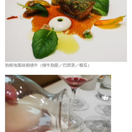
勃根地風味焗犢牛（犢牛肋眼／巴西里／櫛瓜）