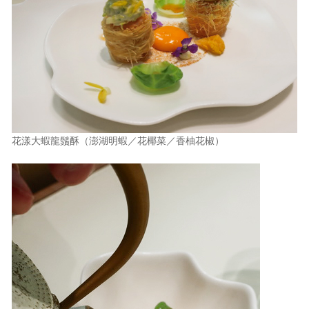
花漾大蝦龍鬚酥（澎湖明蝦／花椰菜／香柚花椒）