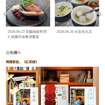
2026.06.23 旨醞鐵板料理
2026.06.26 永富魚丸店
X 格蘭菲迪餐酒饗宴
公告欄
簡體新版。《紅茶經》