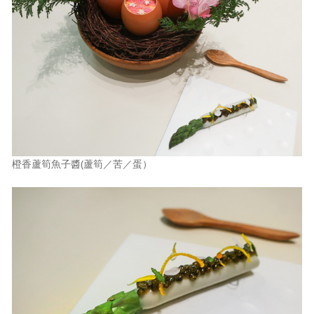
橙香蘆筍魚子醬(蘆筍／苦／蛋）