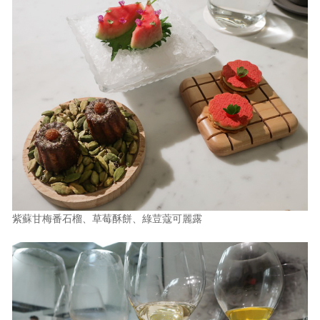
紫蘇甘梅番石榴、草莓酥餅、綠荳蔻可麗露