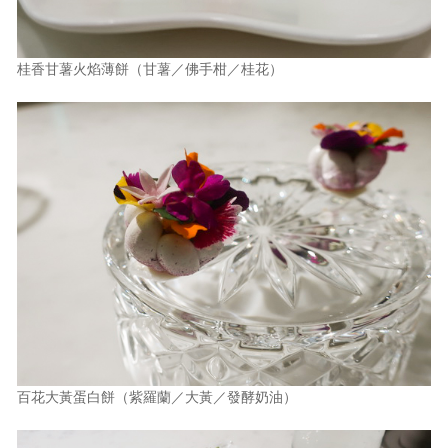
桂香甘薯火焰薄餅（甘薯／佛手柑／桂花）
百花大黃蛋白餅（紫羅蘭／大黃／發酵奶油）