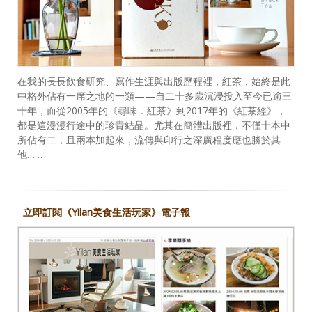
在我的長長飲食研究、寫作生涯與出版歷程裡，紅茶，始終是此
中格外佔有一席之地的一類——自二十多歲沉浸投入至今已逾三
十年，而從2005年的《尋味．紅茶》到2017年的《紅茶經》，
都是這漫漫行途中的珍貴結晶。尤其在簡體出版裡，不僅十本中
所佔有二，且兩本加起來，流傳與印行之深廣程度應也勝於其
他……
立即訂閱《Yilan美食生活玩家》電子報