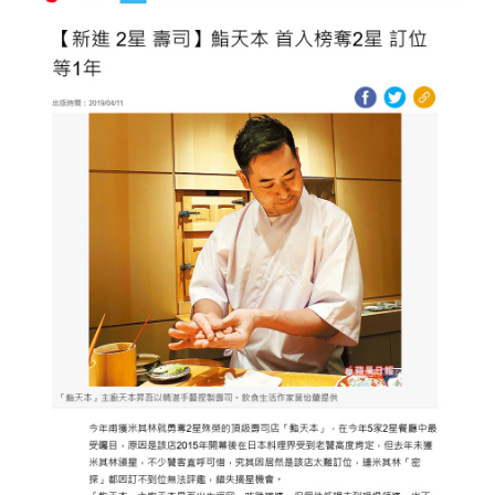
照相簿
影音區
創意出版服務
歷史區
關於Yilan
個人著作
活動實況記錄
媒體報導一覽
合作與代言
訂閱電子報