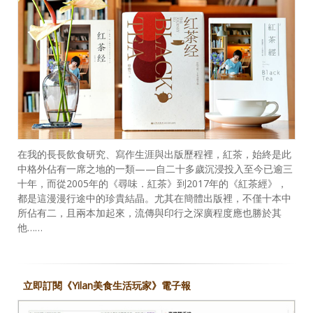
在我的長長飲食研究、寫作生涯與出版歷程裡，紅茶，始終是此
中格外佔有一席之地的一類——自二十多歲沉浸投入至今已逾三
十年，而從2005年的《尋味．紅茶》到2017年的《紅茶經》，
都是這漫漫行途中的珍貴結晶。尤其在簡體出版裡，不僅十本中
所佔有二，且兩本加起來，流傳與印行之深廣程度應也勝於其
他……
立即訂閱《Yilan美食生活玩家》電子報