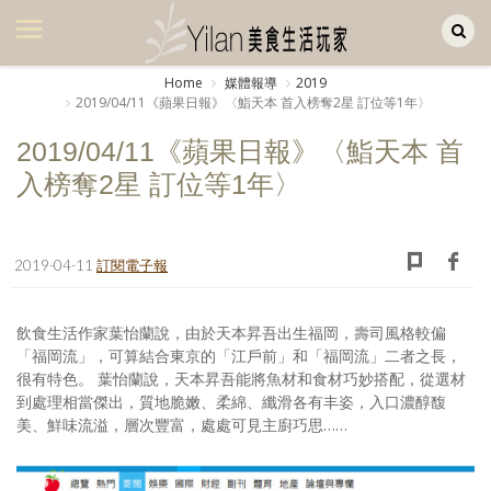
Yilan作品區
美食集
Home
媒體報導
2019
2019/04/11《蘋果日報》〈鮨天本 首入榜奪2星 訂位等1年〉
美飲集
2019/04/11《蘋果日報》〈鮨天本 首
廚房集
入榜奪2星 訂位等1年〉
旅遊集
旅遊美食集
2019-04-11
訂閱電子報
生活風
飲食生活作家葉怡蘭說，由於天本昇吾出生福岡，壽司風格較偏
書房集
「福岡流」，可算結合東京的「江戶前」和「福岡流」二者之長，
很有特色。 葉怡蘭說，天本昇吾能將魚材和食材巧妙搭配，從選材
日記簿
到處理相當傑出，質地脆嫩、柔綿、纖滑各有丰姿，入口濃醇馥
美、鮮味流溢，層次豐富，處處可見主廚巧思……
餐桌週記
享樂隨手拍