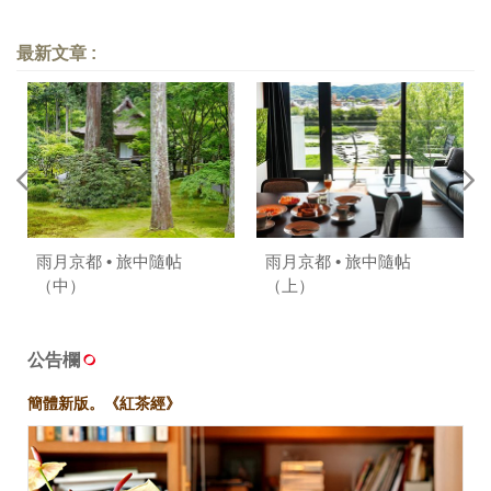
蘭：進步明顯令人振奮〉
來台一周年，葉怡蘭深度
剖析八大正面效應與負面
最新文章 :
隱憂！〉
雨月京都 • 旅中隨帖
雨月京都 • 旅中隨帖
（中）
（上）
公告欄
簡體新版。《紅茶經》