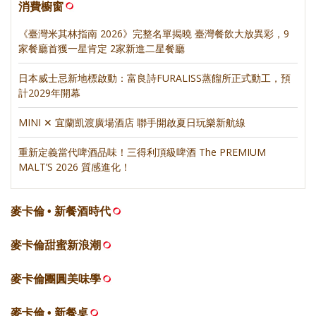
消費櫥窗
《臺灣米其林指南 2026》完整名單揭曉 臺灣餐飲大放異彩，9
家餐廳首獲一星肯定 2家新進二星餐廳
日本威士忌新地標啟動：富良詩FURALISS蒸餾所正式動工，預
計2029年開幕
MINI ✕ 宜蘭凱渡廣場酒店 聯手開啟夏日玩樂新航線
重新定義當代啤酒品味！三得利頂級啤酒 The PREMIUM
MALT’S 2026 質感進化！
麥卡倫 • 新餐酒時代
麥卡倫甜蜜新浪潮
麥卡倫團圓美味學
麥卡倫 • 新餐桌