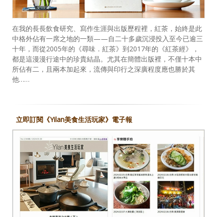
在我的長長飲食研究、寫作生涯與出版歷程裡，紅茶，始終是此
中格外佔有一席之地的一類——自二十多歲沉浸投入至今已逾三
十年，而從2005年的《尋味．紅茶》到2017年的《紅茶經》，
都是這漫漫行途中的珍貴結晶。尤其在簡體出版裡，不僅十本中
所佔有二，且兩本加起來，流傳與印行之深廣程度應也勝於其
他……
立即訂閱《Yilan美食生活玩家》電子報