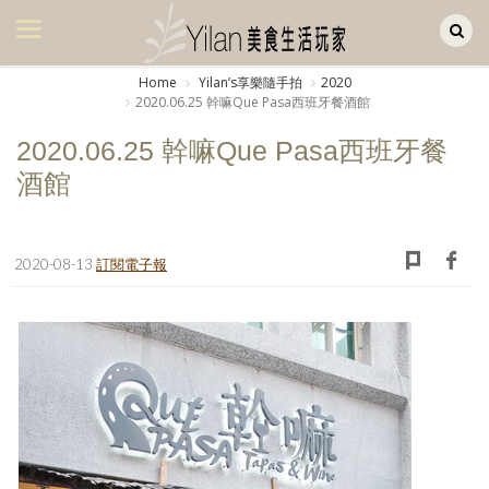
Yilan作品區
美食集
Home
Yilanʼs享樂隨手拍
2020
2020.06.25 幹嘛Que Pasa西班牙餐酒館
美飲集
2020.06.25 幹嘛Que Pasa西班牙餐
廚房集
酒館
旅遊集
旅遊美食集
2020-08-13
訂閱電子報
生活風
書房集
日記簿
餐桌週記
享樂隨手拍