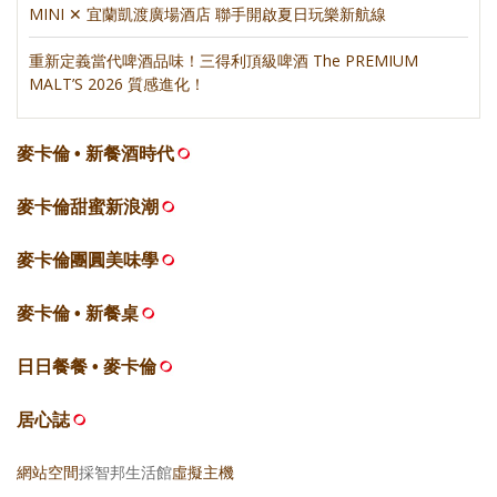
MINI ✕ 宜蘭凱渡廣場酒店 聯手開啟夏日玩樂新航線
重新定義當代啤酒品味！三得利頂級啤酒 The PREMIUM
MALT’S 2026 質感進化！
麥卡倫 • 新餐酒時代
麥卡倫甜蜜新浪潮
麥卡倫團圓美味學
麥卡倫 • 新餐桌
日日餐餐 • 麥卡倫
居心誌
網站空間
採智邦生活館
虛擬主機