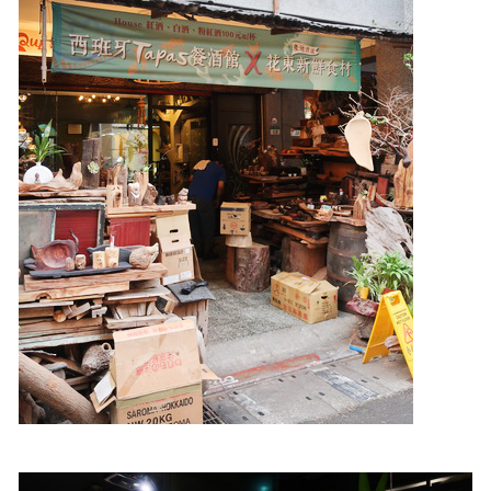
照相簿
影音區
創意出版服務
歷史區
關於Yilan
個人著作
活動實況記錄
媒體報導一覽
合作與代言
訂閱電子報