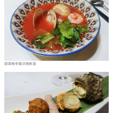
甜菜根冬蔭功海鮮湯