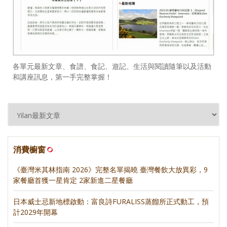
各單元最新文章、食譜、食記、遊記、生活與閱讀隨筆以及活動
和講座訊息，第一手完整掌握！
消費櫥窗
《臺灣米其林指南 2026》完整名單揭曉 臺灣餐飲大放異彩，9
家餐廳首獲一星肯定 2家新進二星餐廳
日本威士忌新地標啟動：富良詩FURALISS蒸餾所正式動工，預
計2029年開幕