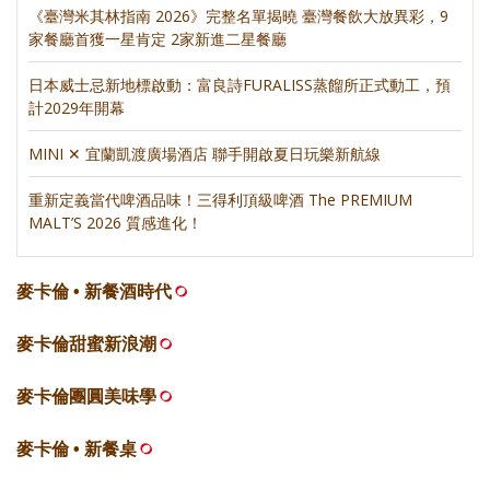
《臺灣米其林指南 2026》完整名單揭曉 臺灣餐飲大放異彩，9
家餐廳首獲一星肯定 2家新進二星餐廳
日本威士忌新地標啟動：富良詩FURALISS蒸餾所正式動工，預
計2029年開幕
MINI ✕ 宜蘭凱渡廣場酒店 聯手開啟夏日玩樂新航線
重新定義當代啤酒品味！三得利頂級啤酒 The PREMIUM
MALT’S 2026 質感進化！
麥卡倫 • 新餐酒時代
麥卡倫甜蜜新浪潮
麥卡倫團圓美味學
麥卡倫 • 新餐桌