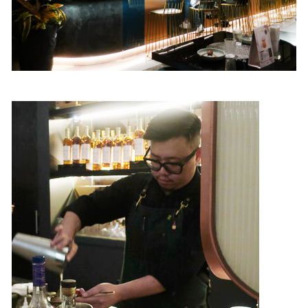
照相簿
影音區
創意出版服務
歷史區
關於Yilan
個人著作
活動實況記錄
媒體報導一覽
合作與代言
訂閱電子報