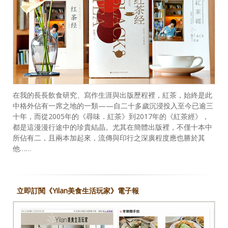
在我的長長飲食研究、寫作生涯與出版歷程裡，紅茶，始終是此
中格外佔有一席之地的一類——自二十多歲沉浸投入至今已逾三
十年，而從2005年的《尋味．紅茶》到2017年的《紅茶經》，
都是這漫漫行途中的珍貴結晶。尤其在簡體出版裡，不僅十本中
所佔有二，且兩本加起來，流傳與印行之深廣程度應也勝於其
他……
立即訂閱《Yilan美食生活玩家》電子報