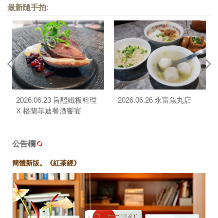
最新隨手拍:
2026.06.23 旨醞鐵板料理
2026.06.26 永富魚丸店
X 格蘭菲迪餐酒饗宴
公告欄
簡體新版。《紅茶經》