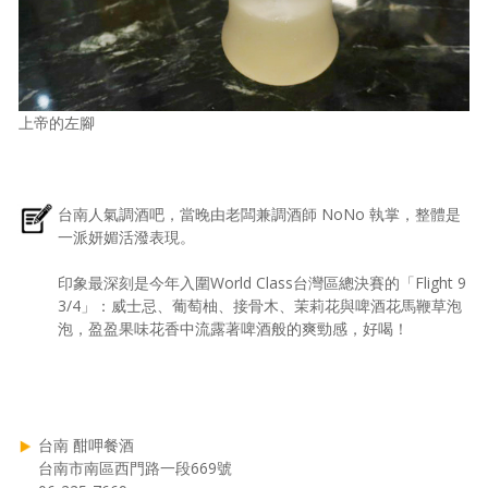
上帝的左腳
台南人氣調酒吧，當晚由老闆兼調酒師 NoNo 執掌，整體是
一派妍媚活潑表現。
印象最深刻是今年入圍World Class台灣區總決賽的「Flight 9
3/4」：威士忌、葡萄柚、接骨木、茉莉花與啤酒花馬鞭草泡
泡，盈盈果味花香中流露著啤酒般的爽勁感，好喝！
台南 酣呷餐酒
台南市南區西門路一段669號