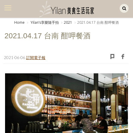
Yilan作品區
美食集
Home
Yilanʼs享樂隨手拍
2021
2021.04.17 台南 酣呷餐酒
美飲集
2021.04.17 台南 酣呷餐酒
廚房集
旅遊集
2021-06-06
訂閱電子報
旅遊美食集
生活風
書房集
日記簿
餐桌週記
享樂隨手拍