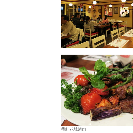
番紅花城烤肉