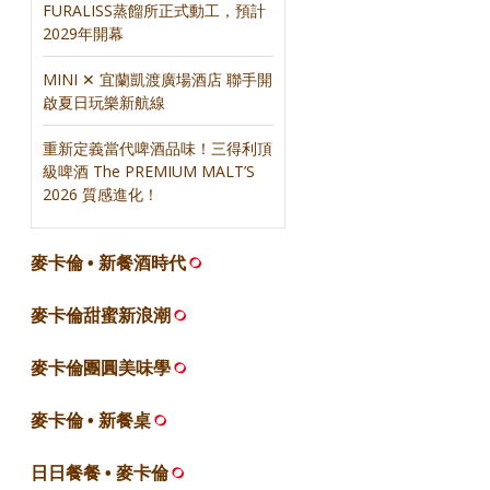
FURALISS蒸餾所正式動工，預計
2029年開幕
MINI ✕ 宜蘭凱渡廣場酒店 聯手開
啟夏日玩樂新航線
重新定義當代啤酒品味！三得利頂
級啤酒 The PREMIUM MALT’S
2026 質感進化！
麥卡倫 • 新餐酒時代
麥卡倫甜蜜新浪潮
麥卡倫團圓美味學
麥卡倫 • 新餐桌
日日餐餐 • 麥卡倫