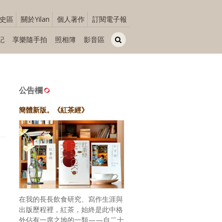
史區
關於Yilan
個人著作
訂閱電子報
記
享樂隨手拍
照相簿
影音區
公告欄
簡體新版。《紅茶經》
在我的長長飲食研究、寫作生涯與
出版歷程裡，紅茶，始終是此中格
外佔有一席之地的一類——自二十