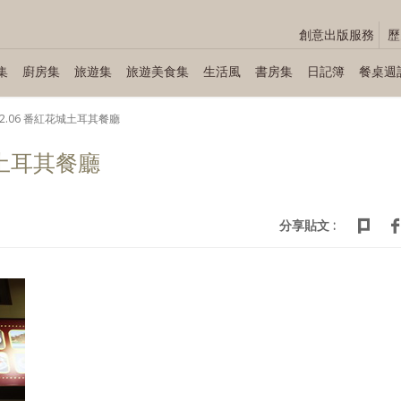
創意出版服務
歷
集
廚房集
旅遊集
旅遊美食集
生活風
書房集
日記簿
餐桌週
.12.06 番紅花城土耳其餐廳
花城土耳其餐廳
分享貼文 :