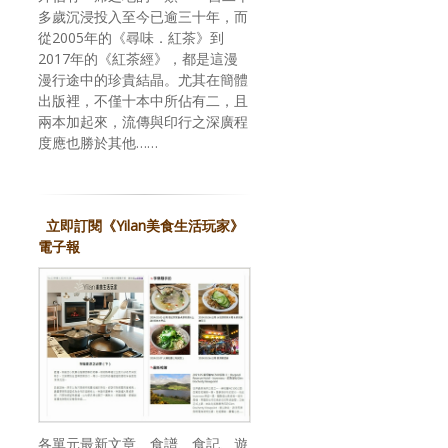
多歲沉浸投入至今已逾三十年，而
從2005年的《尋味．紅茶》到
2017年的《紅茶經》，都是這漫
漫行途中的珍貴結晶。尤其在簡體
出版裡，不僅十本中所佔有二，且
兩本加起來，流傳與印行之深廣程
度應也勝於其他……
立即訂閱《Yilan美食生活玩家》
電子報
各單元最新文章、食譜、食記、遊