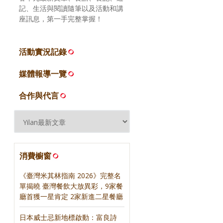
記、生活與閱讀隨筆以及活動和講
座訊息，第一手完整掌握！
活動實況記錄
媒體報導一覽
合作與代言
消費櫥窗
《臺灣米其林指南 2026》完整名
單揭曉 臺灣餐飲大放異彩，9家餐
廳首獲一星肯定 2家新進二星餐廳
日本威士忌新地標啟動：富良詩