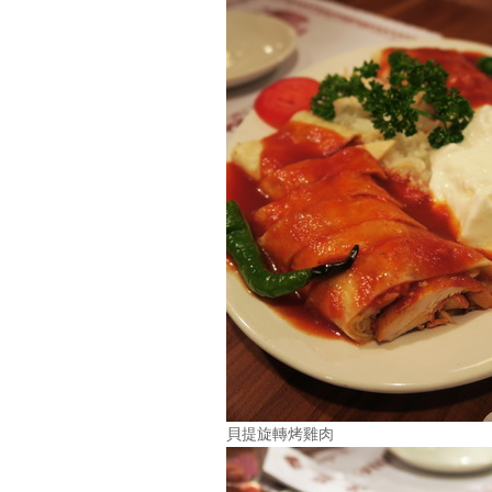
貝提旋轉烤雞肉