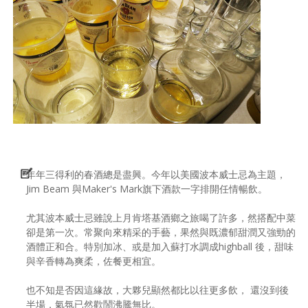
年年三得利的春酒總是盡興。今年以美國波本威士忌為主題，
Jim Beam 與Maker's Mark旗下酒款一字排開任情暢飲。
尤其波本威士忌雖說上月肯塔基酒鄉之旅喝了許多，然搭配中菜
卻是第一次。常聚向來精采的手藝，果然與既濃郁甜潤又強勁的
酒體正和合。特別加冰、或是加入蘇打水調成highball 後，甜味
與辛香轉為爽柔，佐餐更相宜。
也不知是否因這緣故，大夥兒顯然都比以往更多飲， 還沒到後
半場，氣氛已然歡鬧沸騰無比。