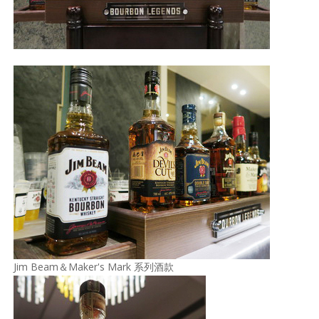
Jim Beam＆Maker's Mark 系列酒款