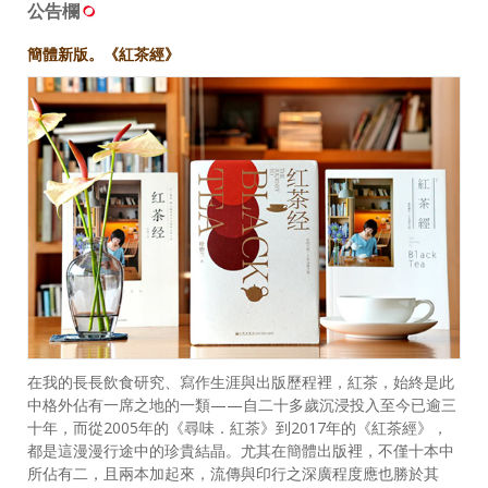
公告欄
簡體新版。《紅茶經》
在我的長長飲食研究、寫作生涯與出版歷程裡，紅茶，始終是此
中格外佔有一席之地的一類——自二十多歲沉浸投入至今已逾三
十年，而從2005年的《尋味．紅茶》到2017年的《紅茶經》，
都是這漫漫行途中的珍貴結晶。尤其在簡體出版裡，不僅十本中
所佔有二，且兩本加起來，流傳與印行之深廣程度應也勝於其