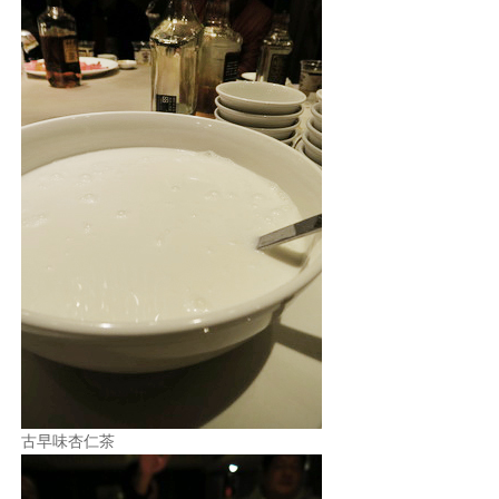
古早味杏仁茶