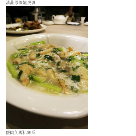
清蒸原條龍虎斑
蟹肉芙蓉扒絲瓜