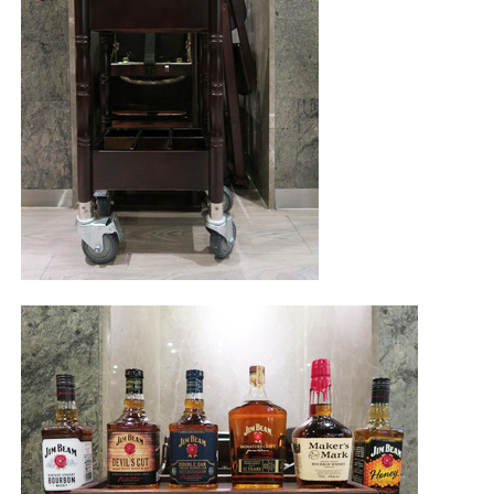
照相簿
影音區
創意出版服務
歷史區
關於Yilan
個人著作
活動實況記錄
媒體報導一覽
合作與代言
訂閱電子報