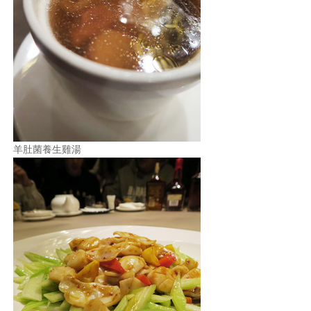
羊肚菌養生雞湯