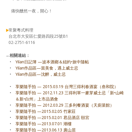
痛快醺然一夜，開心！
常聚粵式料理
台北市大安區仁愛路四段25號B1
02-2751-6116
→
相關連結：
•
Yilan日記簿 —波本酒鄉＆紐約•旅中隨帖
•
Yilan作品區—當美食，遇上威士忌
•
Yilan作品區—沈醉，威士忌
•
享樂隨手拍 — 2015.03.19 台灣三得利春酒宴（叁和院）
•
享樂隨手拍 — 2012.11.23 三得利單一麥芽威士忌「新•山崎
＆新•白州」上市品酒會
•
享樂隨手拍 — 2012.03.29 三多利餐酒宴（天廚菜館）
•
享樂隨手拍 —2015.02.05 竹家莊
•
享樂隨手拍 —2015.02.01 君品酒店 頤宮
•
享樂隨手拍 —2013.07.01 潮樓
•
享樂隨手拍 —2013.06.13 廣山居