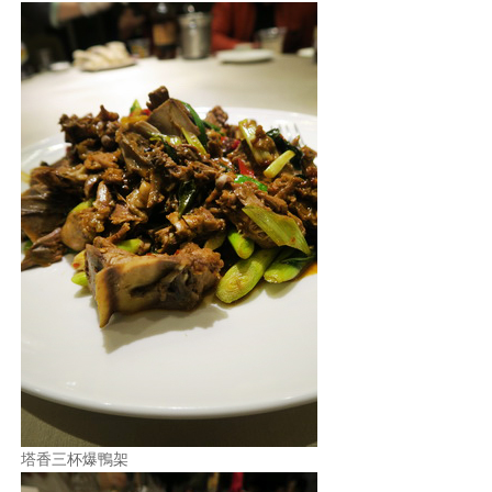
塔香三杯爆鴨架