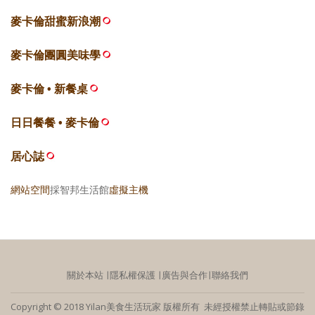
麥卡倫甜蜜新浪潮
麥卡倫團圓美味學
麥卡倫 • 新餐桌
日日餐餐 • 麥卡倫
居心誌
網站空間
採智邦生活館
虛擬主機
關於本站
∣
隱私權保護
∣
廣告與合作
∣
聯絡我們
Copyright © 2018 Yilan美食生活玩家 版權所有 未經授權禁止轉貼或節錄