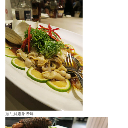
蔥油鮮露象拔蚌