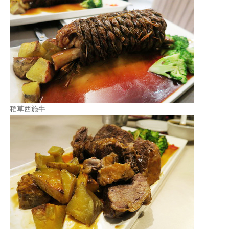
稻草西施牛