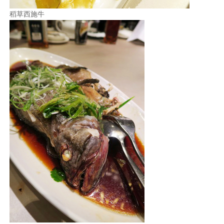
稻草西施牛