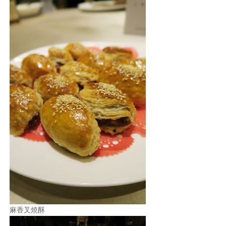
麻香叉燒酥