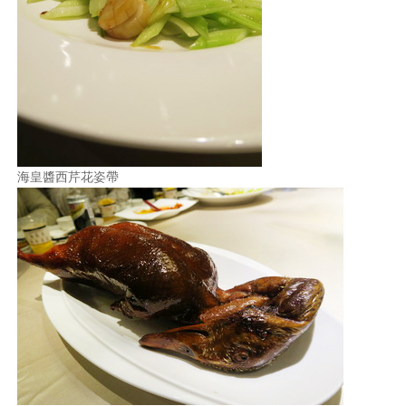
海皇醬西芹花姿帶