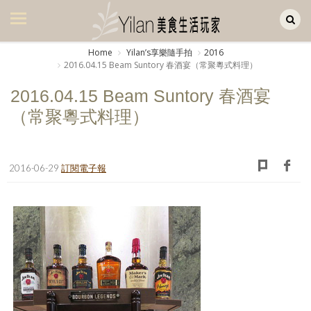
Yilan作品區
美食集
Home
Yilanʼs享樂隨手拍
2016
2016.04.15 Beam Suntory 春酒宴（常聚粵式料理）
美飲集
2016.04.15 Beam Suntory 春酒宴
廚房集
（常聚粵式料理）
旅遊集
旅遊美食集
2016-06-29
訂閱電子報
生活風
書房集
日記簿
餐桌週記
享樂隨手拍