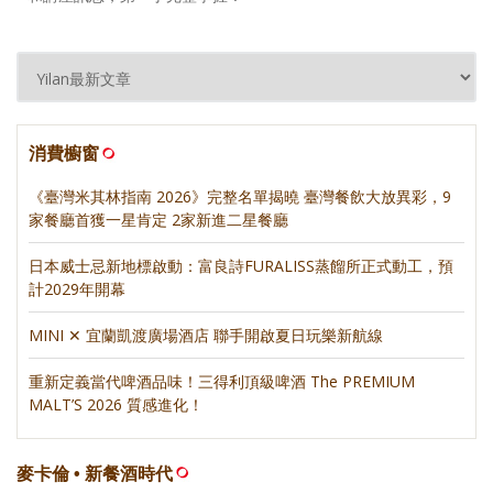
消費櫥窗
《臺灣米其林指南 2026》完整名單揭曉 臺灣餐飲大放異彩，9
家餐廳首獲一星肯定 2家新進二星餐廳
日本威士忌新地標啟動：富良詩FURALISS蒸餾所正式動工，預
計2029年開幕
MINI ✕ 宜蘭凱渡廣場酒店 聯手開啟夏日玩樂新航線
重新定義當代啤酒品味！三得利頂級啤酒 The PREMIUM
MALT’S 2026 質感進化！
麥卡倫 • 新餐酒時代