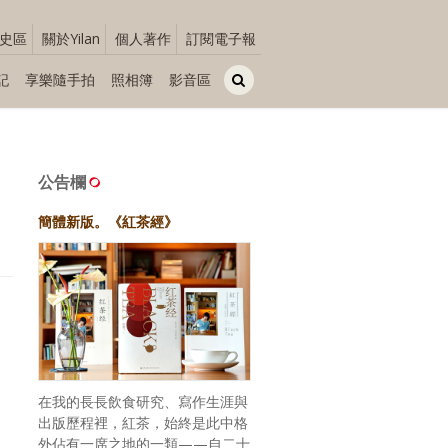
史區
關於Yilan
個人著作
訂閱電子報
記
享樂隨手拍
照相簿
影音區
公告欄
簡體新版。《紅茶經》
在我的長長飲食研究、寫作生涯與
出版歷程裡，紅茶，始終是此中格
外佔有一席之地的一類——自二十