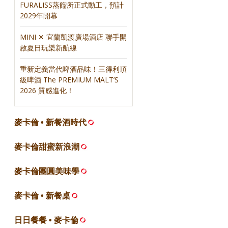
FURALISS蒸餾所正式動工，預計
2029年開幕
MINI ✕ 宜蘭凱渡廣場酒店 聯手開
啟夏日玩樂新航線
重新定義當代啤酒品味！三得利頂
級啤酒 The PREMIUM MALT’S
2026 質感進化！
麥卡倫 • 新餐酒時代
麥卡倫甜蜜新浪潮
麥卡倫團圓美味學
麥卡倫 • 新餐桌
日日餐餐 • 麥卡倫