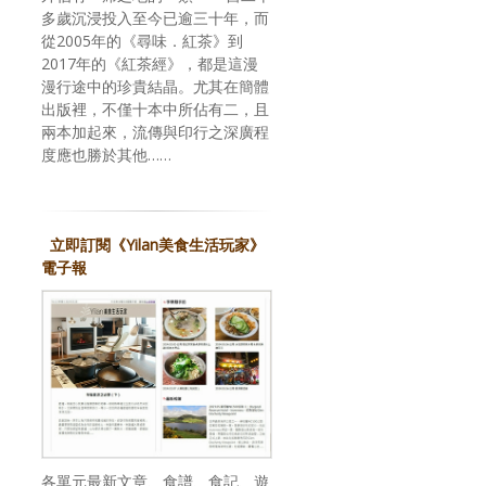
多歲沉浸投入至今已逾三十年，而
從2005年的《尋味．紅茶》到
2017年的《紅茶經》，都是這漫
漫行途中的珍貴結晶。尤其在簡體
出版裡，不僅十本中所佔有二，且
兩本加起來，流傳與印行之深廣程
度應也勝於其他……
立即訂閱《Yilan美食生活玩家》
電子報
各單元最新文章、食譜、食記、遊