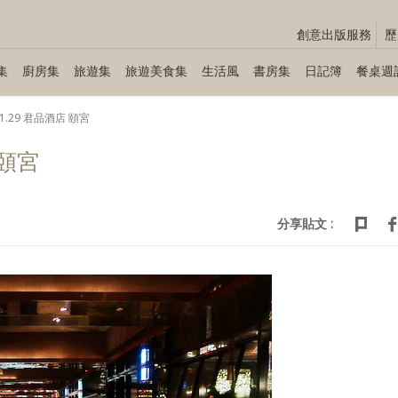
創意出版服務
歷
集
廚房集
旅遊集
旅遊美食集
生活風
書房集
日記簿
餐桌週
11.29 君品酒店 頤宮
 頤宮
分享貼文 :