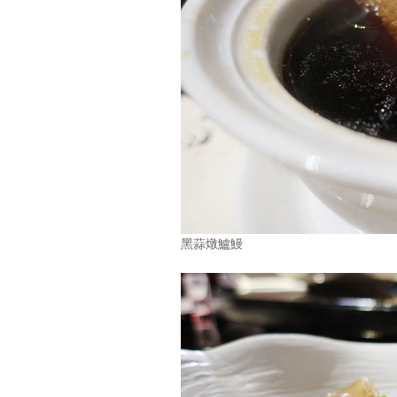
黑蒜燉鱸鰻