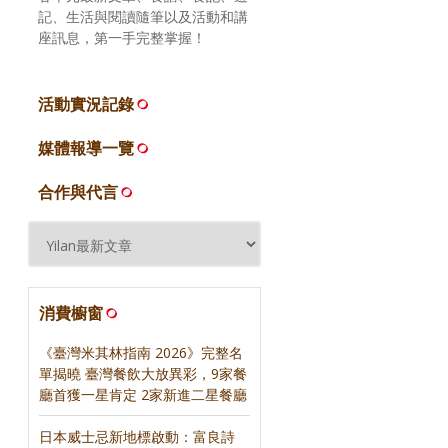
記、生活與閱讀隨筆以及活動和講
座訊息，第一手完整掌握！
活動實況記錄
媒體報導一覽
合作與代言
消費櫥窗
《臺灣米其林指南 2026》完整名
單揭曉 臺灣餐飲大放異彩，9家餐
廳首獲一星肯定 2家新進二星餐廳
日本威士忌新地標啟動：富良詩