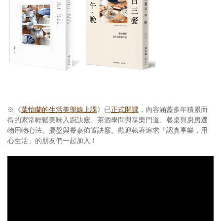
※《
葉怡蘭的生活美學線上課
》已
正式開課
，內容涵蓋多年積累而
得的家常輕鬆美味入廚訣竅、茶酒學問與享樂門道、餐桌與廚房選
物用物心法、擺盤與餐桌佈置訣竅。歡迎執著追求「認真享樂，用
心生活」的朋友們一起加入！