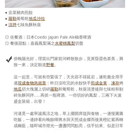
● 韭菜豬肉煎餃
●
羅勒
葡萄乾
地瓜
沙拉
●
涼拌
七味魚酥秋葵
◎ 佐餐酒：日本Coedo Japan Pale Ale柚香啤酒
◎ 餐後甜點：嘉義鳳梨滿之
水蜜桃鳳梨
切盤
傍晚陽光好，理當出門家前河畔散散步，見黃昏霞色甚美，興
致一來，決定順道
野餐
。
這一起意，可就有些緊張了，天光容不得延宕，遂乾脆全用手
邊
現成食物急就章
：昨日沒吃完的水餃快手
煎成金黃
，
凍存
烤
地瓜
切大塊灑上切碎
羅勒
和葡萄乾，秋葵清燙後與七味粉和剝
碎魚酥同拌……再抓一瓶啤酒、一些切好的鳳梨，三兩下火速
盛盒裝箱，出發！
河邊覓一處寧謐風涼之地，草上擺開席毯與食物，一邊慢騰騰
吃飯，一邊靜看向晚餘暉將水與天照成金燦而後黃橙紅紫再轉
成幽藍，隨即城市燈光一盞盞閃閃點亮，信手拈來、似是日常