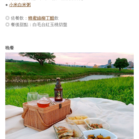
●
小米白米粥
◎ 佐餐飲：
蜂蜜
綠柳丁醋
飲
◎ 餐後甜點：白毛台紅玉桃切盤
晚餐