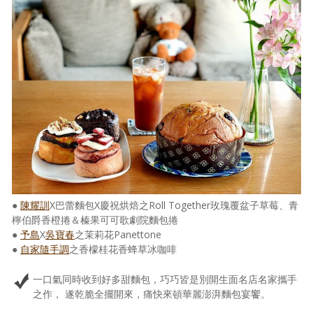
●
陳耀訓
X巴蕾麵包X慶祝烘焙之Roll Together玫瑰覆盆子草莓、青
檸伯爵香橙捲＆榛果可可歌劇院麵包捲
●
予島
X
吳寶春
之茉莉花Panettone
●
自家隨手調
之香檬桂花香蜂草冰咖啡
一口氣同時收到好多甜麵包，巧巧皆是別開生面名店名家攜手
之作， 遂乾脆全擺開來，痛快來頓華麗澎湃麵包宴饗。