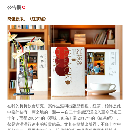
公告欄
簡體新版。《紅茶經》
在我的長長飲食研究、寫作生涯與出版歷程裡，紅茶，始終是此
中格外佔有一席之地的一類——自二十多歲沉浸投入至今已逾三
十年，而從2005年的《尋味．紅茶》到2017年的《紅茶經》，
都是這漫漫行途中的珍貴結晶。尤其在簡體出版裡，不僅十本中