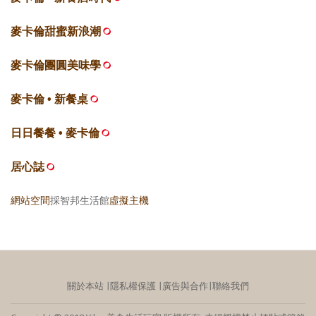
麥卡倫甜蜜新浪潮
麥卡倫團圓美味學
麥卡倫 • 新餐桌
日日餐餐 • 麥卡倫
居心誌
網站空間
採智邦生活館
虛擬主機
關於本站
∣
隱私權保護
∣
廣告與合作
∣
聯絡我們