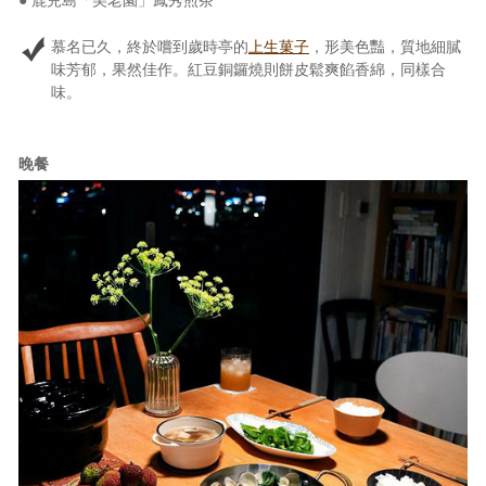
慕名已久，終於嚐到歲時亭的
上生菓子
，形美色豔，質地細膩
味芳郁，果然佳作。紅豆銅鑼燒則餅皮鬆爽餡香綿，同樣合
味。
晚餐