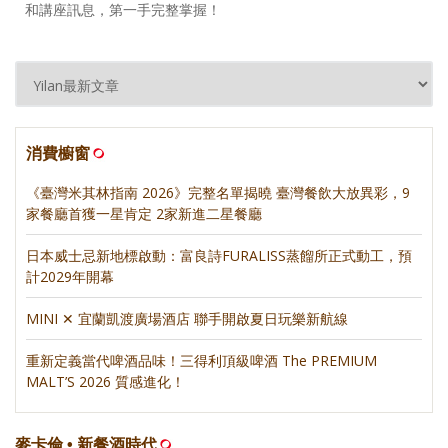
和講座訊息，第一手完整掌握！
消費櫥窗
《臺灣米其林指南 2026》完整名單揭曉 臺灣餐飲大放異彩，9
家餐廳首獲一星肯定 2家新進二星餐廳
日本威士忌新地標啟動：富良詩FURALISS蒸餾所正式動工，預
計2029年開幕
MINI ✕ 宜蘭凱渡廣場酒店 聯手開啟夏日玩樂新航線
重新定義當代啤酒品味！三得利頂級啤酒 The PREMIUM
MALT’S 2026 質感進化！
麥卡倫 • 新餐酒時代