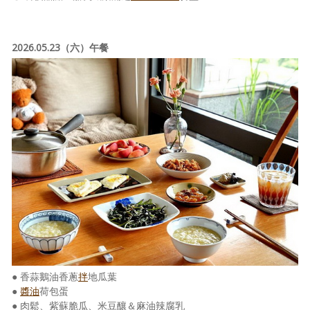
2026.05.23（六）午餐
● 香蒜鵝油香蔥
拌
地瓜葉
●
醬油
荷包蛋
● 肉鬆、紫蘇脆瓜、米豆釀＆麻油辣腐乳