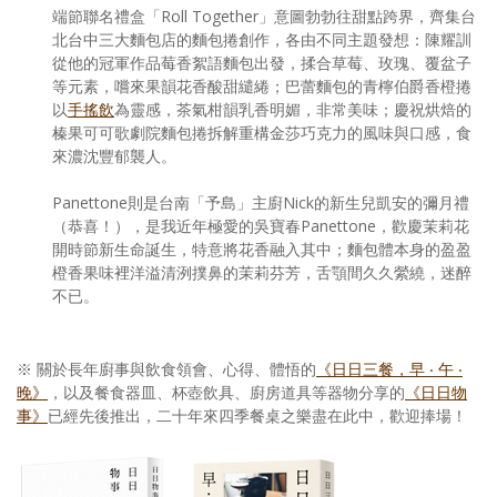
端節聯名禮盒「Roll Together」意圖勃勃往甜點跨界，齊集台
北台中三大麵包店的麵包捲創作，各由不同主題發想：陳耀訓
從他的冠軍作品莓香絮語麵包出發，揉合草莓、玫瑰、覆盆子
等元素，嚐來果韻花香酸甜繾綣；巴蕾麵包的青檸伯爵香橙捲
以
手搖飲
為靈感，茶氣柑韻乳香明媚，非常美味；慶祝烘焙的
榛果可可歌劇院麵包捲拆解重構金莎巧克力的風味與口感，食
來濃沈豐郁襲人。
Panettone則是台南「予島」主廚Nick的新生兒凱安的彌月禮
（恭喜！），是我近年極愛的吳寶春Panettone，歡慶茉莉花
開時節新生命誕生，特意將花香融入其中；麵包體本身的盈盈
橙香果味裡洋溢清洌撲鼻的茉莉芬芳，舌顎間久久縈繞，迷醉
不已。
※ 關於長年廚事與飲食領會、心得、體悟的
《日日三餐，早 ‧ 午 ‧
晚》
，以及餐食器皿、杯壺飲具、廚房道具等器物分享的
《日日物
事》
已經先後推出，二十年來四季餐桌之樂盡在此中，歡迎捧場！