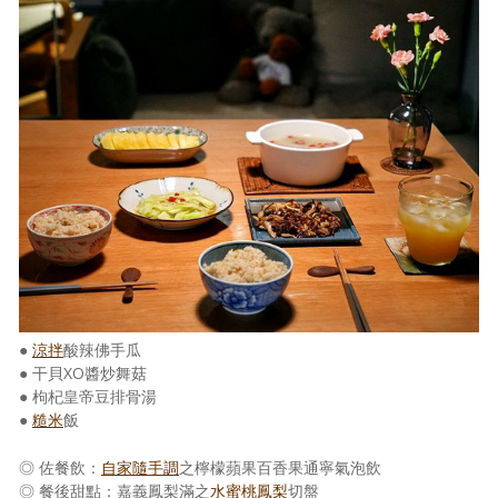
●
涼拌
酸辣佛手瓜
● 干貝XO醬炒舞菇
● 枸杞皇帝豆排骨湯
●
糙米
飯
◎ 佐餐飲：
自家隨手調
之檸檬蘋果百香果通寧氣泡飲
◎ 餐後甜點：嘉義鳳梨滿之
水蜜桃鳳梨
切盤