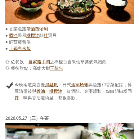
● 香菜魚露
清酒蒸蛤蜊
●
醬油
果風
橄欖油
醋
拌
翼豆
● 鮮菇蘿蔔湯
●
土鍋白米飯
◎ 佐餐飲：
自家隨手調
之檸檬百香果仙草蕎麥氣泡飲
◎ 餐後甜點：高雄大樹
玉荷包
今晚兩道菜皆走
混融風
：日式
酒蒸蛤蜊
與魚露和香菜配搭，翼
豆清燙後與
醬油
、
橄欖油
、紅酒醋、金棗醬和一點白胡椒粉同
拌
，味與香活潑紛呈，都很喜歡。
2026.05.27（三）午茶