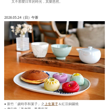
又不那麼日常的時光，其樂悠然。
2026.05.24（日）午茶
● 新竹「歲時亭和菓子」之
上生菓子
＆紅豆銅鑼燒
● 鹿兒島「美老園」鳳秀煎茶