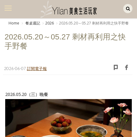
Yilan作品區
美食集
Home
餐桌週記
2026
2026.05.20～05.27 剩材再利用之快手野餐
美飲集
2026.05.20～05.27 剩材再利用之快
廚房集
手野餐
旅遊集
旅遊美食集
2026-06-07
訂閱電子報
生活風
書房集
2026.05.20（三）晚餐
日記簿
餐桌週記
享樂隨手拍