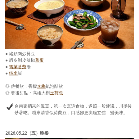
照相簿
影音區
創意出版服務
歷史區
● 豬頸肉炒翼豆
關於Yilan
● 蝦皮剝皮辣椒
蒸蛋
●
雪菜
番茄
湯
個人著作
●
糙米
飯
活動實況記錄
◎ 佐餐飲：香檬
李梅
氣泡醋飲
◎ 餐後甜點：高雄大樹
玉荷包
媒體報導一覽
台南家捎來的翼豆，第一次烹這食物，遂照一般建議，川燙後
合作與代言
炒著吃。嚐來清香似荷蘭豆，口感卻更爽脆立體，蠻美味。
訂閱電子報
2026.05.22（五）晚餐