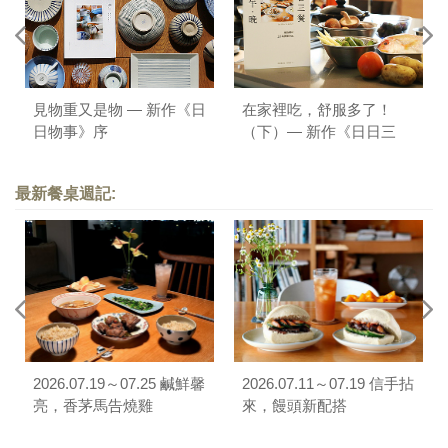
見物重又是物 — 新作《日
在家裡吃，舒服多了！
日物事》序
（下）— 新作《日日三
餐，早 ‧ 午 ‧ 晚》序
最新餐桌週記:
2026.07.19～07.25 鹹鮮馨
2026.07.11～07.19 信手拈
亮，香茅馬告燒雞
來，饅頭新配搭