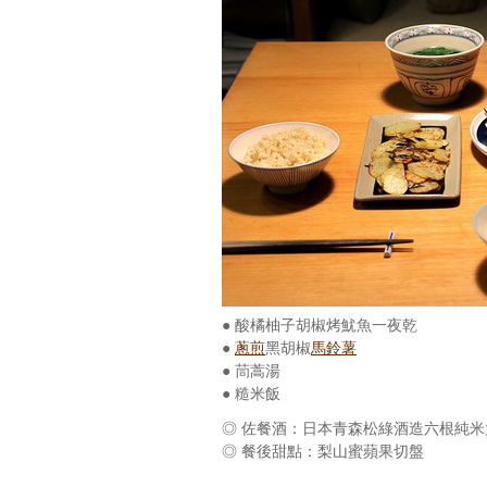
● 酸橘柚子胡椒烤魷魚一夜乾
●
蔥煎
黑胡椒
馬鈴薯
● 茼蒿湯
● 糙米飯
◎ 佐餐酒：日本青森松綠酒造六根純米
◎ 餐後甜點：梨山蜜蘋果切盤