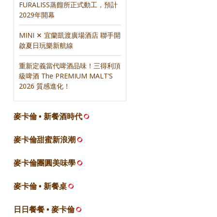
FURALISS蒸餾所正式動工，預計
2029年開幕
MINI ✕ 宜蘭凱渡廣場酒店 聯手開
啟夏日玩樂新航線
重新定義當代啤酒品味！三得利頂
級啤酒 The PREMIUM MALT’S
2026 質感進化！
，
麥卡倫 • 新餐酒時代
麥卡倫甜蜜新浪潮
麥卡倫團圓美味學
麥卡倫 • 新餐桌
日日餐餐 • 麥卡倫