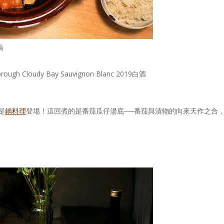
鍋
Cloudy Bay Sauvignon Blanc 2019白酒
是
鍋料理
登場！這回煮的是番茄瓜仔湯底──番茄與漬物的向來天作之合