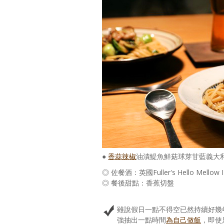
●
香蒜辣椒
油漬鯷魚鮮菇球芽甘藍義大
◎ 佐餐酒：英國Fuller's Hello Mellow
◎ 餐後甜點：香蕉切盤
雖說假日一點不得空已然持續好幾
強抽出一點時間
為自己做飯
，即使