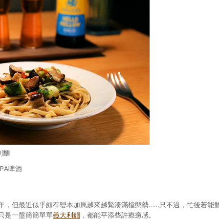
利麵
 IPA啤酒
年，但最近似乎頗有變本加厲越來越緊湊滿檔態勢……只不過，忙後若能
只是一盤簡簡單單
義大利麵
，都能平添些許療癒感。