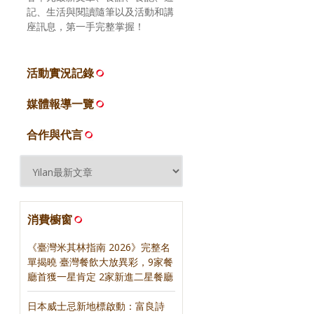
記、生活與閱讀隨筆以及活動和講
座訊息，第一手完整掌握！
活動實況記錄
媒體報導一覽
合作與代言
消費櫥窗
《臺灣米其林指南 2026》完整名
單揭曉 臺灣餐飲大放異彩，9家餐
廳首獲一星肯定 2家新進二星餐廳
日本威士忌新地標啟動：富良詩