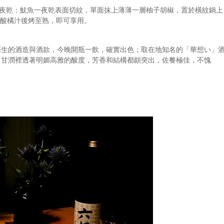
一夜乾：魷魚一夜乾表面切紋，單面抹上薄薄一層柚子胡椒，置於橫紋鍋上
酸橘汁後烤至熟，即可享用。
陌生的酒造與酒款，今晚開瓶一飲，確實出色；取在地知名的「華想い」
，甘潤裡透著明媚高雅的酸度，芳香和結構都頗突出，佐餐極佳，不愧