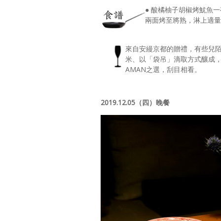
● 酸橘柚子胡椒烤魷魚
兩面烤至將熟，淋上適量
來自安縵京都的贈禮，有些兒
米、以「袋吊」滴取方式釀成
AMAN之選，刮目相看。
2019.12.05（四）晚餐