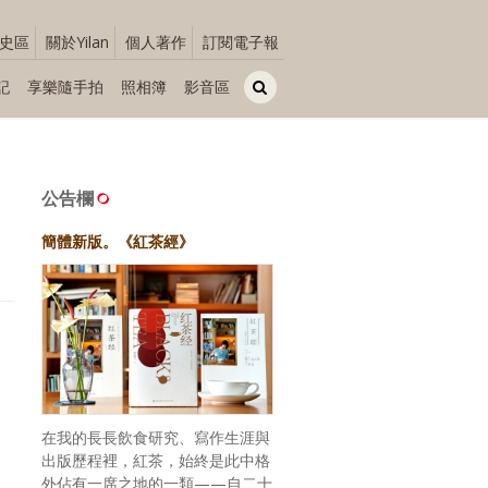
史區
關於Yilan
個人著作
訂閱電子報
記
享樂隨手拍
照相簿
影音區
公告欄
簡體新版。《紅茶經》
在我的長長飲食研究、寫作生涯與
出版歷程裡，紅茶，始終是此中格
外佔有一席之地的一類——自二十