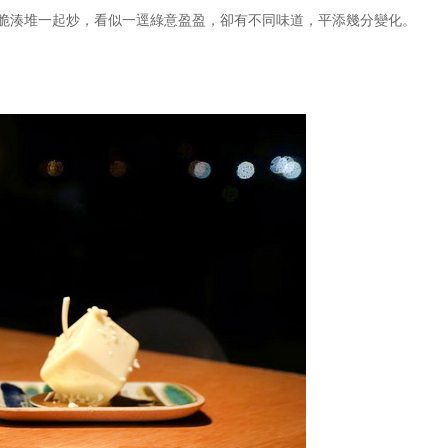
脆湊堆一起炒，看似一逕綠意盈盈，卻有不同味道，平添幾分變化。