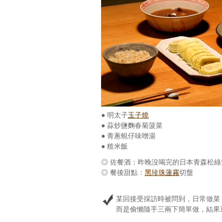
● 明太子
玉子燒
● 蒜炒鹽麴春菊菠菜
● 青蔥蜆仔味噌湯
● 糙米飯
◎ 佐餐酒：昨晚沒喝完的日本青森松
◎ 餐後甜點：
黑珍珠蓮霧
切盤
某回接受採訪時被問到，日常做菜
而是偷懶隨手三兩下簡單做，結果