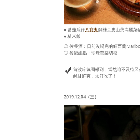
● 番茄瓜仔
八寶丸
鮮菇豆皮山藥高麗菜
● 糙米飯
◎ 佐餐酒：日前沒喝完的紐西蘭Marlborough 
◎ 餐後甜點：珍珠芭樂切盤
首波冷氣團報到，當然迫不及待又
鹹甘鮮爽，太好吃了！
2019.12.04（三）