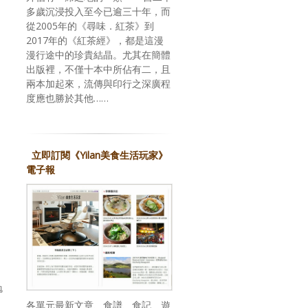
多歲沉浸投入至今已逾三十年，而
從2005年的《尋味．紅茶》到
2017年的《紅茶經》，都是這漫
漫行途中的珍貴結晶。尤其在簡體
出版裡，不僅十本中所佔有二，且
兩本加起來，流傳與印行之深廣程
度應也勝於其他……
立即訂閱《Yilan美食生活玩家》
電子報
勉
各單元最新文章、食譜、食記、遊