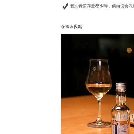
個別青菜存量都少時，偶而便會乾
夜酒＆夜點