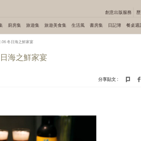
創意出版服務
歷
集
廚房集
旅遊集
旅遊美食集
生活風
書房集
日記簿
餐桌週
～12.06 冬日海之鮮家宴
06 冬日海之鮮家宴
分享貼文 :