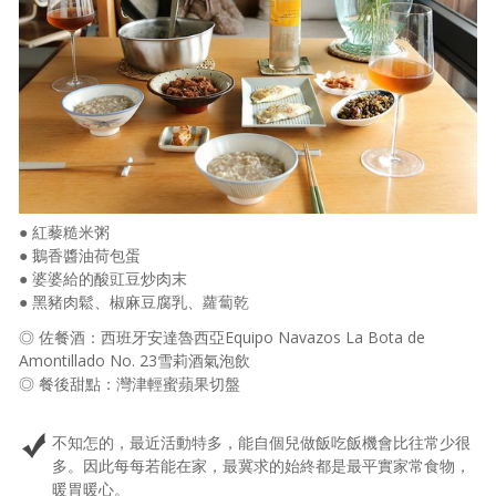
● 紅藜糙米粥
● 鵝香醬油荷包蛋
● 婆婆給的酸豇豆炒肉末
● 黑豬肉鬆、椒麻豆腐乳、蘿蔔乾
◎ 佐餐酒：西班牙安達魯西亞Equipo Navazos La Bota de
Amontillado No. 23雪莉酒氣泡飲
◎ 餐後甜點：灣津輕蜜蘋果切盤
不知怎的，最近活動特多，能自個兒做飯吃飯機會比往常少很
多。因此每每若能在家，最冀求的始終都是最平實家常食物，
暖胃暖心。