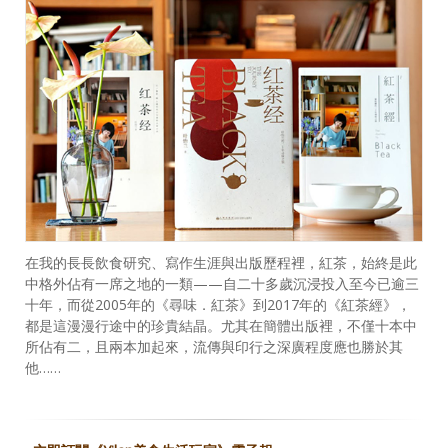
在我的長長飲食研究、寫作生涯與出版歷程裡，紅茶，始終是此
中格外佔有一席之地的一類——自二十多歲沉浸投入至今已逾三
十年，而從2005年的《尋味．紅茶》到2017年的《紅茶經》，
都是這漫漫行途中的珍貴結晶。尤其在簡體出版裡，不僅十本中
所佔有二，且兩本加起來，流傳與印行之深廣程度應也勝於其
他……