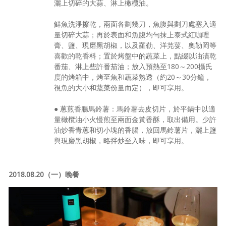
灑上切碎的大蒜、淋上橄欖油。
鮮魚洗淨擦乾，兩面各劃幾刀，魚腹與劃刀處塞入適
量切碎大蒜；再於表面和魚腹均勻抹上泰式紅咖哩
膏、鹽、現磨黑胡椒，以及羅勒、洋芫荽、奧勒岡等
喜歡的乾香料；置於烤盤中的蔬菜上，點綴以油漬乾
番茄、淋上些許番茄油；放入預熱至180～200攝氏
度的烤箱中，烤至魚和蔬菜熟透（約20～30分鐘，
視魚的大小和蔬菜份量而定），即可享用。
● 蔥煎香腸馬鈴薯：馬鈴薯去皮切片，於平鍋中以適
量橄欖油小火慢煎至兩面金黃香酥，取出備用。少許
油炒香青蔥和切小塊的香腸，放回馬鈴薯片，灑上鹽
與現磨黑胡椒，略拌炒至入味，即可享用。
2018.08.20（一）晚餐