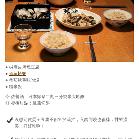
照相簿
影音區
創意出版服務
歷史區
關於Yilan
● 椒麻皮蛋燒豆腐
個人著作
●
酒蒸蛤蜊
● 番茄秋葵味噌湯
活動實況記錄
● 糙米飯
媒體報導一覽
◎ 佐餐酒：日本獺祭二割三分純米大吟釀
◎ 餐後甜點：旦蕉切盤
合作與代言
沒想到皮蛋＋豆腐不但宜於涼拌，入鍋同燒也很棒，甘鮮濃
訂閱電子報
美，好好吃啊！