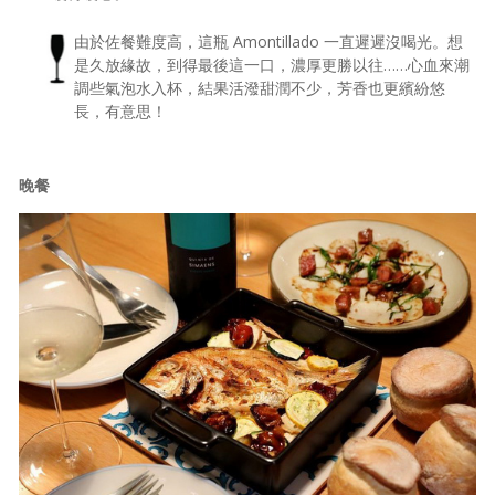
由於佐餐難度高，這瓶 Amontillado 一直遲遲沒喝光。想
是久放緣故，到得最後這一口，濃厚更勝以往……心血來潮
調些氣泡水入杯，結果活潑甜潤不少，芳香也更繽紛悠
長，有意思！
晚餐