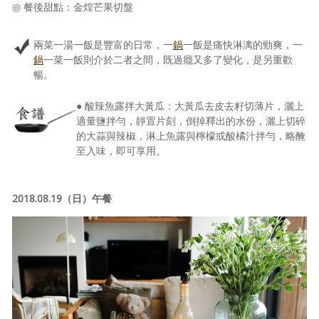
◎ 餐後甜點：金煌芒果切盤
兩菜一湯一飯是豐富的日常，一
鍋
一飯是痛快淋漓的勁爽，一
鍋
一菜一飯則介於二者之間，既過癮又多了變化，是另重歡
暢。
● 酸辣魚露拌大黃瓜：大黃瓜去皮去籽切薄片，灑上
適量鹽拌勻，靜置片刻，倒掉釋出的水份，灑上切碎
的大蒜與辣椒，淋上魚露與檸檬或酸橘汁拌勻，略醃
至入味，即可享用。
2018.08.19（日）午餐