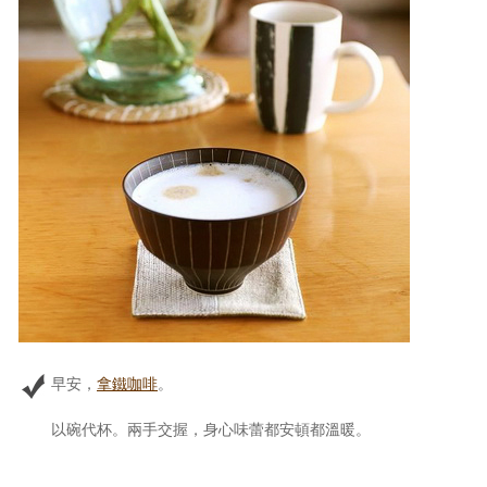
早安，
拿鐵咖啡
。
以碗代杯。兩手交握，身心味蕾都安頓都溫暖。