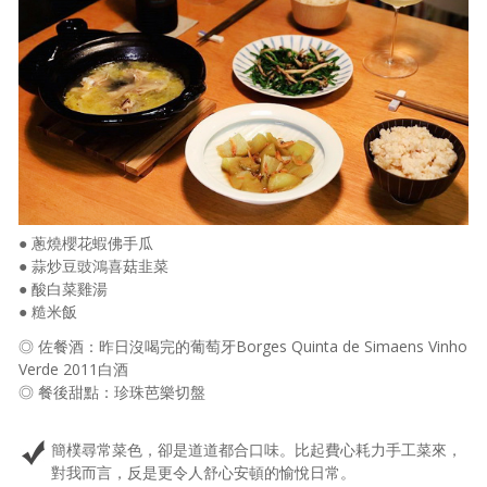
● 蔥燒櫻花蝦佛手瓜
● 蒜炒豆豉鴻喜菇韭菜
● 酸白菜雞湯
● 糙米飯
◎ 佐餐酒：昨日沒喝完的葡萄牙Borges Quinta de Simaens Vinho
Verde 2011白酒
◎ 餐後甜點：珍珠芭樂切盤
簡樸尋常菜色，卻是道道都合口味。比起費心耗力手工菜來，
對我而言，反是更令人舒心安頓的愉悅日常。