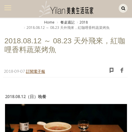
Yilan作品區
美食集
Home
餐桌週記
2018
2018.08.12 ～ 08.23 天外飛來，紅咖哩香料蔬菜烤魚
美飲集
2018.08.12 ～ 08.23 天外飛來，紅咖
廚房集
哩香料蔬菜烤魚
旅遊集
旅遊美食集
2018-09-07
訂閱電子報
生活風
書房集
2018.08.12（日）晚餐
日記簿
餐桌週記
享樂隨手拍