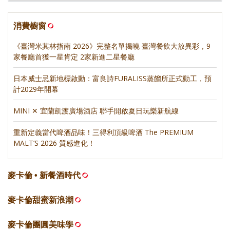
消費櫥窗
《臺灣米其林指南 2026》完整名單揭曉 臺灣餐飲大放異彩，9
家餐廳首獲一星肯定 2家新進二星餐廳
日本威士忌新地標啟動：富良詩FURALISS蒸餾所正式動工，預
計2029年開幕
MINI ✕ 宜蘭凱渡廣場酒店 聯手開啟夏日玩樂新航線
重新定義當代啤酒品味！三得利頂級啤酒 The PREMIUM
MALT’S 2026 質感進化！
麥卡倫 • 新餐酒時代
麥卡倫甜蜜新浪潮
麥卡倫團圓美味學