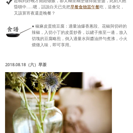
趕稿到好晚才開始做飯，卻又糊里糊塗做得挺豐盛，此刻大飽
昏聵中……嗯，話說白天已先把
早餐食物當午餐
吃，這會兒，
又該算宵夜還是晚餐？
● 椒麻皮蛋燒豆腐：適量油爆香蔥段、花椒與切碎的
辣椒，入切小丁的皮蛋炒香，以鏟子推至一邊，放入
切塊的豆腐略煎，倒入適量水與醬油拌勻煮沸，小火
煨燉入味，即可享用。
2018.08.18（六）早茶