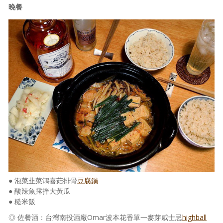
晚餐
● 泡菜韭菜鴻喜菇排骨
豆腐鍋
● 酸辣魚露拌大黃瓜
● 糙米飯
◎ 佐餐酒：台灣南投酒廠Omar波本花香單一麥芽威士忌
highball