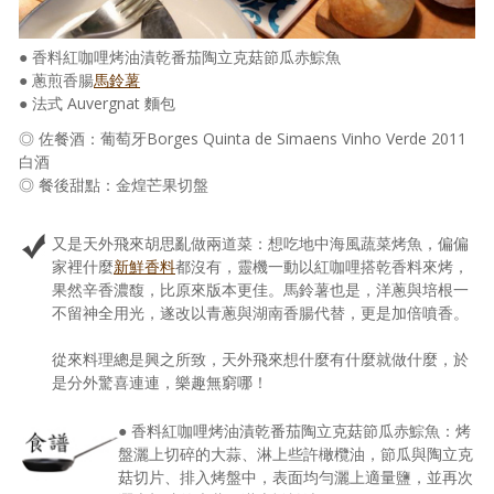
● 香料紅咖哩烤油漬乾番茄陶立克菇節瓜赤鯮魚
● 蔥煎香腸
馬鈴薯
● 法式 Auvergnat 麵包
◎ 佐餐酒：葡萄牙Borges Quinta de Simaens Vinho Verde 2011
白酒
◎ 餐後甜點：金煌芒果切盤
又是天外飛來胡思亂做兩道菜：想吃地中海風蔬菜烤魚，偏偏
家裡什麼
新鮮香料
都沒有，靈機一動以紅咖哩搭乾香料來烤，
果然辛香濃馥，比原來版本更佳。馬鈴薯也是，洋蔥與培根一
不留神全用光，遂改以青蔥與湖南香腸代替，更是加倍噴香。
從來料理總是興之所致，天外飛來想什麼有什麼就做什麼，於
是分外驚喜連連，樂趣無窮哪！
● 香料紅咖哩烤油漬乾番茄陶立克菇節瓜赤鯮魚：烤
盤灑上切碎的大蒜、淋上些許橄欖油，節瓜與陶立克
菇切片、排入烤盤中，表面均勻灑上適量鹽，並再次