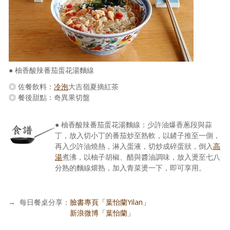
● 柚香酸辣番茄蛋花湯麵線
◎ 佐餐飲料：
冷泡
大吉嶺夏摘紅茶
◎ 餐後甜點：奇異果切盤
● 柚香酸辣番茄蛋花湯麵線：少許油爆香蔥段與蒜
丁，放入切小丁的番茄炒至熟軟，以鏟子推至一側，
再入少許油燒熱，淋入蛋液，切炒成碎蛋狀，倒入
高
湯
煮沸，以柚子胡椒、醋與醬油調味，放入燙至七八
分熟的麵線煨熟，加入青菜燙一下，即可享用。
→
每日餐桌分享：
臉書專頁「葉怡蘭Yilan」
每日餐桌分享：
新浪微博「葉怡蘭」