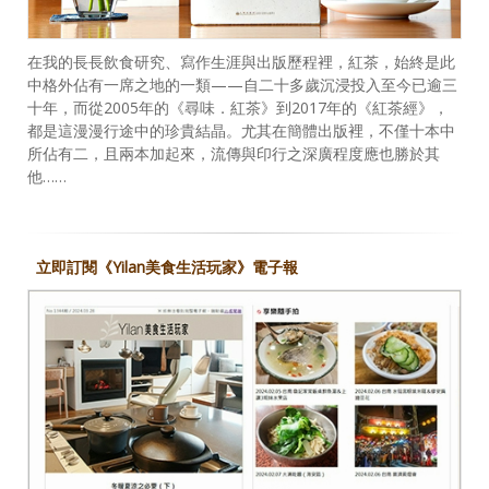
在我的長長飲食研究、寫作生涯與出版歷程裡，紅茶，始終是此
中格外佔有一席之地的一類——自二十多歲沉浸投入至今已逾三
十年，而從2005年的《尋味．紅茶》到2017年的《紅茶經》，
都是這漫漫行途中的珍貴結晶。尤其在簡體出版裡，不僅十本中
所佔有二，且兩本加起來，流傳與印行之深廣程度應也勝於其
他……
立即訂閱《Yilan美食生活玩家》電子報