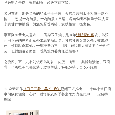
見必點之最愛，鮮醇鹹香，超級下酒下飯。
緊追在後，則是台版的烏魚子玉子燒，美味度與明太子相較一點不
輸——想是一為醃漬、一為醃漬＋日曬，各自勾出不同魚子深沈雋
永的甘鮮和鹹韻，與溫婉蛋香襯搭，旗鼓相當一樣出色。
季軍則有些出人意表——香菜玉子燒，是今年
清明潤餅宴
後，為消
化用不完的剩料而意外出線的新口味。其味其香又野又亮，效果絕
佳，頓時壓倒其他，一舉躋身前三……嗯，雖說世人頗多避之惟恐不
及，但對痴迷者而言，香菜魅力委實無法擋哪！
之後四、五、六名則依序為海苔、皮蛋、肉鬆……其餘如漬物、豆腐
乳、小魚乾等也都試過，款款美味，好配好搭，百吃不膩哪！
※ 全新著作
《日日三餐，早‧午‧晚》
已經正式推出！二十年來常日廚
事與飲食領會、心得、體悟以及四季餐桌之樂盡在此中，一定要捧
場喔！