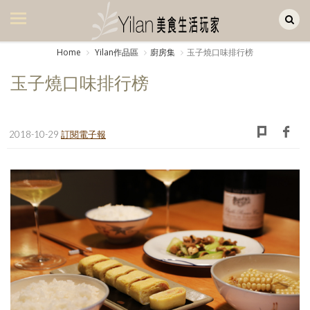
Yilan作品區
美食集
Home
Yilan作品區
廚房集
玉子燒口味排行榜
美飲集
玉子燒口味排行榜
廚房集
旅遊集
2018-10-29
訂閱電子報
旅遊美食集
生活風
書房集
日記簿
餐桌週記
享樂隨手拍