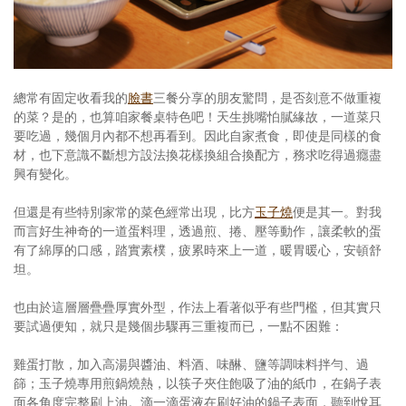
照相簿
影音區
創意出版服務
總常有固定收看我的
臉書
三餐分享的朋友驚問，是否刻意不做重複
的菜？是的，也算咱家餐桌特色吧！天生挑嘴怕膩緣故，一道菜只
歷史區
要吃過，幾個月內都不想再看到。因此自家煮食，即使是同樣的食
材，也下意識不斷想方設法換花樣換組合換配方，務求吃得過癮盡
關於Yilan
興有變化。
個人著作
但還是有些特別家常的菜色經常出現，比方
玉子燒
便是其一。對我
而言好生神奇的一道蛋料理，透過煎、捲、壓等動作，讓柔軟的蛋
活動實況記錄
有了綿厚的口感，踏實素樸，疲累時來上一道，暖胃暖心，安頓舒
坦。
媒體報導一覽
也由於這層層疊疊厚實外型，作法上看著似乎有些門檻，但其實只
合作與代言
要試過便知，就只是幾個步驟再三重複而已，一點不困難：
訂閱電子報
雞蛋打散，加入高湯與醬油、料酒、味醂、鹽等調味料拌勻、過
篩；玉子燒專用煎鍋燒熱，以筷子夾住飽吸了油的紙巾，在鍋子表
面各角度完整刷上油。滴一滴蛋液在刷好油的鍋子表面，聽到悅耳