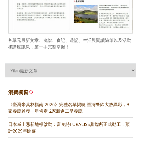
各單元最新文章、食譜、食記、遊記、生活與閱讀隨筆以及活動
和講座訊息，第一手完整掌握！
消費櫥窗
《臺灣米其林指南 2026》完整名單揭曉 臺灣餐飲大放異彩，9
家餐廳首獲一星肯定 2家新進二星餐廳
日本威士忌新地標啟動：富良詩FURALISS蒸餾所正式動工，預
計2029年開幕