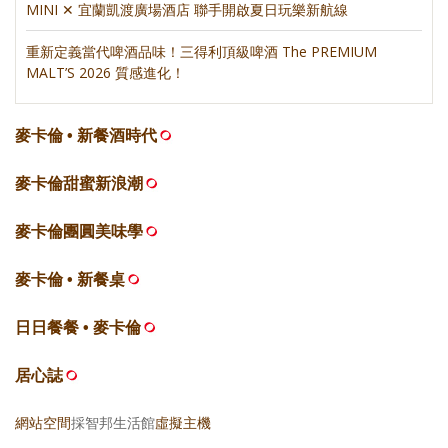
MINI ✕ 宜蘭凱渡廣場酒店 聯手開啟夏日玩樂新航線
重新定義當代啤酒品味！三得利頂級啤酒 The PREMIUM
MALT’S 2026 質感進化！
麥卡倫 • 新餐酒時代
麥卡倫甜蜜新浪潮
麥卡倫團圓美味學
麥卡倫 • 新餐桌
日日餐餐 • 麥卡倫
居心誌
網站空間
採智邦生活館
虛擬主機