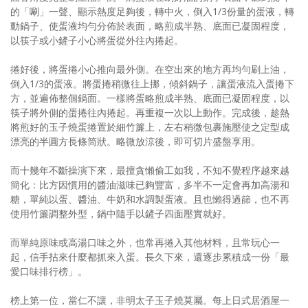
的「唰」一聲、顯示熱度足夠後，轉中火，倒入1/3份量的蛋液，轉
動鍋子、使蛋液均勻分佈於表面，略煎成半熟、底面已凝固程度，
以筷子或小鏟子小心將蛋從外往內捲起。
捲好後，將蛋捲小心推向最外側。在空出來的地方再均勻刷上油，
倒入1/3的蛋液。將蛋捲稍微往上挪，傾斜鍋子，讓蛋液流入蛋捲下
方，並遍佈整個鍋面。一樣將蛋略煎成半熟、底面已凝固程度，以
筷子將外側的蛋捲往內捲起。再重複一次以上動作。完成後，趁熱
將煎好的玉子燒蛋捲置於細竹簾上，左右稍微包裹施壓使之定型成
漂亮的半圓方長條筒狀。略微放涼後，即可切片盛盤享用。
而十幾年不斷操演下來，最擅貪懶偷工如我，不知不覺程序越來越
簡化：比方因慣用的醬油滋味已夠豐富，多半不一定會再加高湯和
糖，單純以蛋、醬油、牛奶和水調製蛋液。且也懶得過篩，也不再
使用竹簾調整外型，鍋中隨手以鏟子四面壓實就好。
而單純原味或高湯口味之外，也常再捲入其他材料，且常玩心一
起，信手拈來什麼都抓來入蛋。長久下來，還逐步累積成一份「最
愛口味排行榜」。
榜上第一位，當仁不讓，非明太子玉子燒莫屬。每上日式居酒屋一