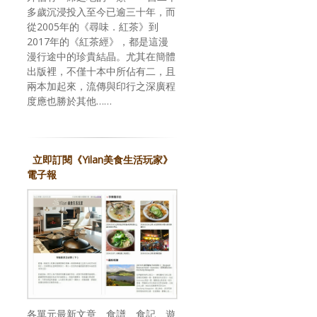
多歲沉浸投入至今已逾三十年，而
從2005年的《尋味．紅茶》到
2017年的《紅茶經》，都是這漫
漫行途中的珍貴結晶。尤其在簡體
出版裡，不僅十本中所佔有二，且
兩本加起來，流傳與印行之深廣程
度應也勝於其他……
立即訂閱《Yilan美食生活玩家》
電子報
各單元最新文章、食譜、食記、遊