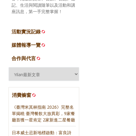
記、生活與閱讀隨筆以及活動和講
座訊息，第一手完整掌握！
活動實況記錄
媒體報導一覽
合作與代言
消費櫥窗
《臺灣米其林指南 2026》完整名
單揭曉 臺灣餐飲大放異彩，9家餐
廳首獲一星肯定 2家新進二星餐廳
日本威士忌新地標啟動：富良詩