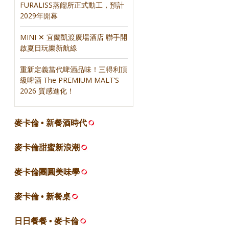
FURALISS蒸餾所正式動工，預計
2029年開幕
MINI ✕ 宜蘭凱渡廣場酒店 聯手開
啟夏日玩樂新航線
重新定義當代啤酒品味！三得利頂
級啤酒 The PREMIUM MALT’S
2026 質感進化！
麥卡倫 • 新餐酒時代
麥卡倫甜蜜新浪潮
麥卡倫團圓美味學
麥卡倫 • 新餐桌
日日餐餐 • 麥卡倫