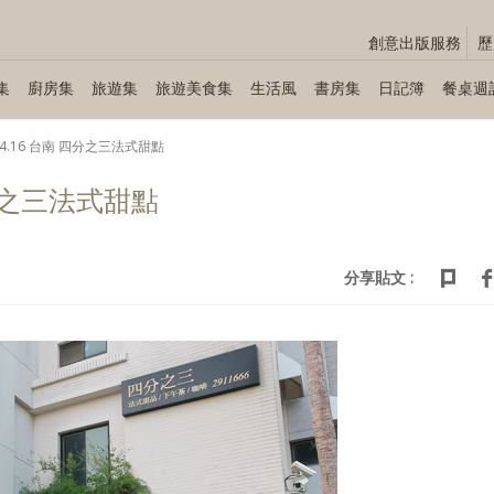
創意出版服務
歷
集
廚房集
旅遊集
旅遊美食集
生活風
書房集
日記簿
餐桌週
.04.16 台南 四分之三法式甜點
 四分之三法式甜點
分享貼文 :