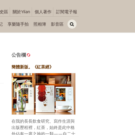
史區
關於Yilan
個人著作
訂閱電子報
記
享樂隨手拍
照相簿
影音區
公告欄
簡體新版。《紅茶經》
在我的長長飲食研究、寫作生涯與
出版歷程裡，紅茶，始終是此中格
外佔有一席之地的一類——自二十