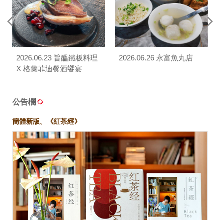
2026.06.23 旨醞鐵板料理
2026.06.26 永富魚丸店
X 格蘭菲迪餐酒饗宴
公告欄
簡體新版。《紅茶經》