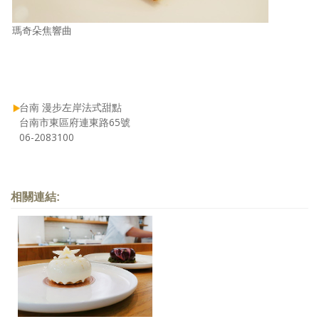
瑪奇朵焦響曲
台南 漫步左岸法式甜點
台南市東區府連東路65號
06-2083100
相關連結: