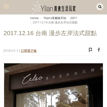
Yilan作品區
美食集
Home
Yilanʼs享樂隨手拍
2017
2017.12.16 台南 漫步左岸法式甜點
美飲集
2017.12.16 台南 漫步左岸法式甜點
廚房集
旅遊集
2018-01-11
訂閱電子報
旅遊美食集
生活風
書房集
日記簿
餐桌週記
享樂隨手拍