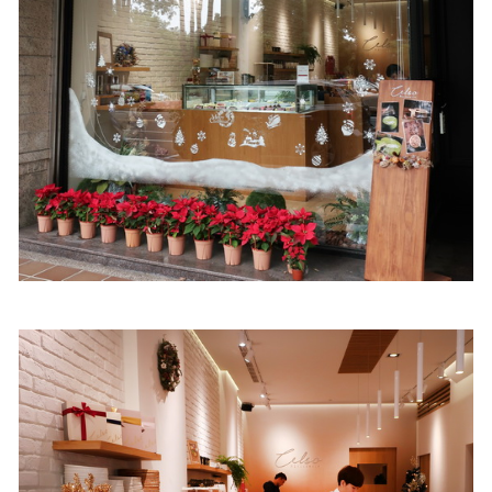
照相簿
影音區
創意出版服務
歷史區
關於Yilan
個人著作
活動實況記錄
媒體報導一覽
合作與代言
訂閱電子報