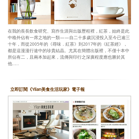
在我的長長飲食研究、寫作生涯與出版歷程裡，紅茶，始終是此
中格外佔有一席之地的一類——自二十多歲沉浸投入至今已逾三
十年，而從2005年的《尋味．紅茶》到2017年的《紅茶經》，
都是這漫漫行途中的珍貴結晶。尤其在簡體出版裡，不僅十本中
所佔有二，且兩本加起來，流傳與印行之深廣程度應也勝於其
他……
立即訂閱《Yilan美食生活玩家》電子報