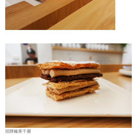
招牌榛果千層