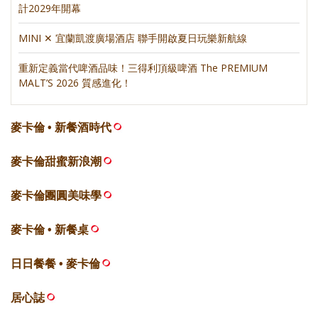
計2029年開幕
MINI ✕ 宜蘭凱渡廣場酒店 聯手開啟夏日玩樂新航線
重新定義當代啤酒品味！三得利頂級啤酒 The PREMIUM
MALT’S 2026 質感進化！
麥卡倫 • 新餐酒時代
麥卡倫甜蜜新浪潮
麥卡倫團圓美味學
麥卡倫 • 新餐桌
日日餐餐 • 麥卡倫
居心誌