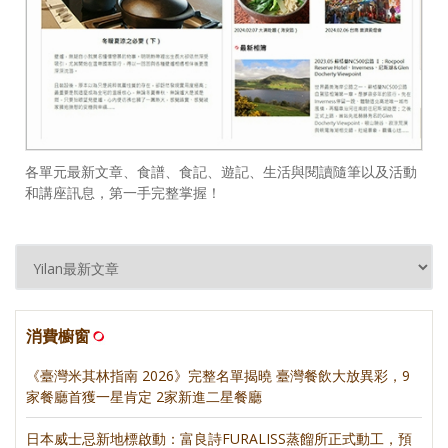
各單元最新文章、食譜、食記、遊記、生活與閱讀隨筆以及活動
和講座訊息，第一手完整掌握！
消費櫥窗
《臺灣米其林指南 2026》完整名單揭曉 臺灣餐飲大放異彩，9
家餐廳首獲一星肯定 2家新進二星餐廳
日本威士忌新地標啟動：富良詩FURALISS蒸餾所正式動工，預