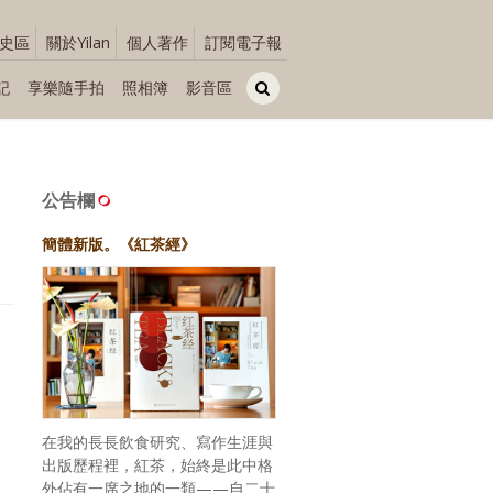
史區
關於Yilan
個人著作
訂閱電子報
記
享樂隨手拍
照相簿
影音區
公告欄
簡體新版。《紅茶經》
在我的長長飲食研究、寫作生涯與
出版歷程裡，紅茶，始終是此中格
外佔有一席之地的一類——自二十