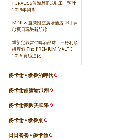
FURALISS蒸餾所正式動工，預計
2029年開幕
MINI ✕ 宜蘭凱渡廣場酒店 聯手開
啟夏日玩樂新航線
重新定義當代啤酒品味！三得利頂
級啤酒 The PREMIUM MALT’S
2026 質感進化！
麥卡倫 • 新餐酒時代
麥卡倫甜蜜新浪潮
麥卡倫團圓美味學
麥卡倫 • 新餐桌
日日餐餐 • 麥卡倫