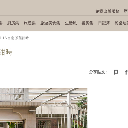
創意出版服務
歷
集
廚房集
旅遊集
旅遊美食集
生活風
書房集
日記簿
餐桌週
11.18 台南 茶菓甜時
菓甜時
分享貼文 :