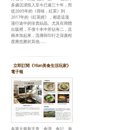
多歲沉浸投入至今已逾三十年，而
從2005年的《尋味．紅茶》到
2017年的《紅茶經》，都是這漫
漫行途中的珍貴結晶。尤其在簡體
出版裡，不僅十本中所佔有二，且
兩本加起來，流傳與印行之深廣程
度應也勝於其他……
立即訂閱《Yilan美食生活玩家》
電子報
各單元最新文章、食譜、食記、遊