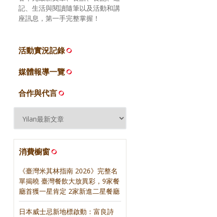
記、生活與閱讀隨筆以及活動和講
座訊息，第一手完整掌握！
活動實況記錄
媒體報導一覽
合作與代言
消費櫥窗
《臺灣米其林指南 2026》完整名
單揭曉 臺灣餐飲大放異彩，9家餐
廳首獲一星肯定 2家新進二星餐廳
日本威士忌新地標啟動：富良詩