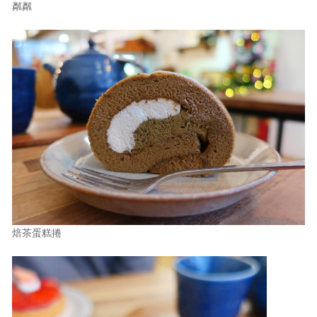
粼粼
焙茶蛋糕捲