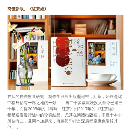
簡體新版。《紅茶經》
在我的長長飲食研究、寫作生涯與出版歷程裡，紅茶，始終是此
中格外佔有一席之地的一類——自二十多歲沉浸投入至今已逾三
十年，而從2005年的《尋味．紅茶》到2017年的《紅茶經》，
都是這漫漫行途中的珍貴結晶。尤其在簡體出版裡，不僅十本中
所佔有二，且兩本加起來，流傳與印行之深廣程度應也勝於其
他……