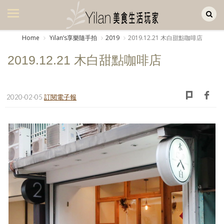
Yilan作品區
美食集
Home
Yilanʼs享樂隨手拍
2019
2019.12.21 木白甜點咖啡店
美飲集
2019.12.21 木白甜點咖啡店
廚房集
旅遊集
2020-02-05
訂閱電子報
旅遊美食集
生活風
書房集
日記簿
餐桌週記
享樂隨手拍