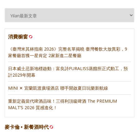
消費櫥窗
《臺灣米其林指南 2026》完整名單揭曉 臺灣餐飲大放異彩，9
家餐廳首獲一星肯定 2家新進二星餐廳
日本威士忌新地標啟動：富良詩FURALISS蒸餾所正式動工，預
計2029年開幕
MINI ✕ 宜蘭凱渡廣場酒店 聯手開啟夏日玩樂新航線
重新定義當代啤酒品味！三得利頂級啤酒 The PREMIUM
MALT’S 2026 質感進化！
麥卡倫 • 新餐酒時代