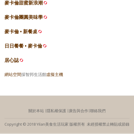
麥卡倫甜蜜新浪潮
麥卡倫團圓美味學
麥卡倫 • 新餐桌
日日餐餐 • 麥卡倫
居心誌
網站空間
採智邦生活館
虛擬主機
關於本站
∣
隱私權保護
∣
廣告與合作
∣
聯絡我們
Copyright © 2018 Yilan美食生活玩家 版權所有 未經授權禁止轉貼或節錄