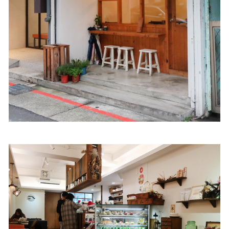
照相簿
影音區
創意出版服務
歷史區
關於Yilan
個人著作
活動實況記錄
媒體報導一覽
合作與代言
訂閱電子報