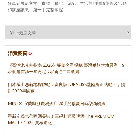
各單元最新文章、食譜、食記、遊記、生活與閱讀隨筆以及活動
和講座訊息，第一手完整掌握！
消費櫥窗
《臺灣米其林指南 2026》完整名單揭曉 臺灣餐飲大放異彩，9
家餐廳首獲一星肯定 2家新進二星餐廳
日本威士忌新地標啟動：富良詩FURALISS蒸餾所正式動工，預
計2029年開幕
MINI ✕ 宜蘭凱渡廣場酒店 聯手開啟夏日玩樂新航線
重新定義當代啤酒品味！三得利頂級啤酒 The PREMIUM
MALT’S 2026 質感進化！