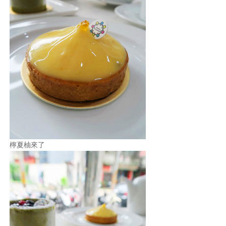
檸夏柚來了