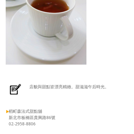
店貌與甜點皆漂亮精緻。甜滋滋午后時光。
稻町森法式甜點舖
新北市板橋區貴興路86號
02-2958-8806