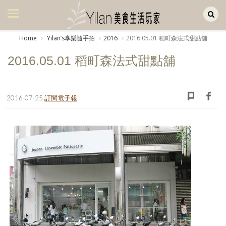
Yilan作品區
美食集
Home
Yilanʼs享樂隨手拍
2016
2016.05.01 稻町森法式甜點舖
美飲集
2016.05.01 稻町森法式甜點舖
廚房集
旅遊集
2016-07-25
訂閱電子報
旅遊美食集
生活風
書房集
日記簿
餐桌週記
享樂隨手拍