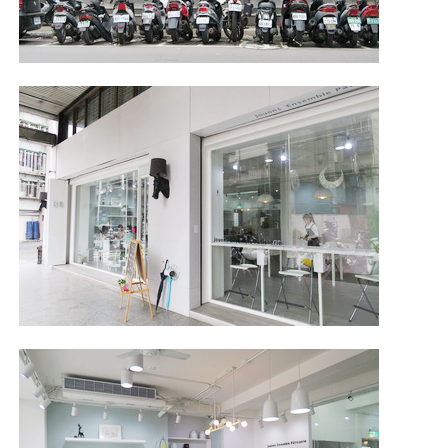
照相簿
影音區
創意出版服務
歷史區
關於Yilan
個人著作
活動實況記錄
媒體報導一覽
合作與代言
訂閱電子報