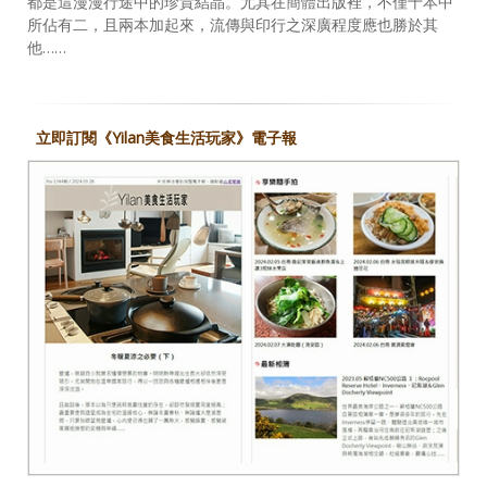
都是這漫漫行途中的珍貴結晶。尤其在簡體出版裡，不僅十本中
所佔有二，且兩本加起來，流傳與印行之深廣程度應也勝於其
他……
立即訂閱《Yilan美食生活玩家》電子報