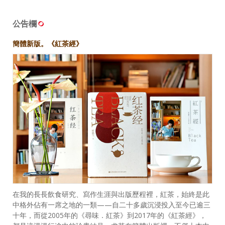
公告欄
簡體新版。《紅茶經》
在我的長長飲食研究、寫作生涯與出版歷程裡，紅茶，始終是此
中格外佔有一席之地的一類——自二十多歲沉浸投入至今已逾三
十年，而從2005年的《尋味．紅茶》到2017年的《紅茶經》，