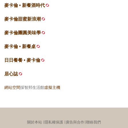
麥卡倫 • 新餐酒時代
麥卡倫甜蜜新浪潮
麥卡倫團圓美味學
麥卡倫 • 新餐桌
日日餐餐 • 麥卡倫
居心誌
網站空間
採智邦生活館
虛擬主機
關於本站
∣
隱私權保護
∣
廣告與合作
∣
聯絡我們