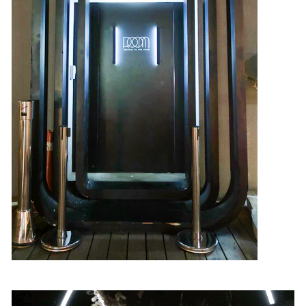
照相簿
影音區
創意出版服務
歷史區
關於Yilan
個人著作
活動實況記錄
媒體報導一覽
合作與代言
訂閱電子報