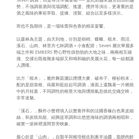
勢，不強調基酒與現場調配、搖盪、攪拌等演出，更著重的是
酒之風味的事前萃取、提煉、浸製、組合以至多樣演示。
而也不負期待，是一場味蕾與色香的精采宴饗。
以森林為主題，由天到地，分別是樹梢、蝶蛾、椴木、雨沼、
溪石、山肉、林苔共七杯調酒＋小食配搭；Seven 層次華麗多
端之作和 EMBERS 野心野性俱勃勃的大地之味，兩兩相互碰
撞、交揉出既複雜多端卻又和鳴和融的美麗火花，每一組都讓
人讚嘆。
比方「椴木」，脆炸舞菇灑以煙燻大麥、破布子、柳衫粉末，
配的是甜菜根、蒔蘿和藍紋起司調酒，液面上還飄著一片燃燒
中的月桂葉，不同調性的根莖大地與燻燒氣息彼此交織交映，
非常迷魅。
「溪石」，酥炸小蟹裡填入以蟹膏拌和的法國香椽白色果皮細
絲，和炭焙烏龍、紹興提萃調和出悠悠海味的調酒兩相唱和，
確實一派林裡溪間苔旁映象。
最心折是「山肉」，自製羊與豬培根佐刺蔥羊油醬，脂腴肉鮮