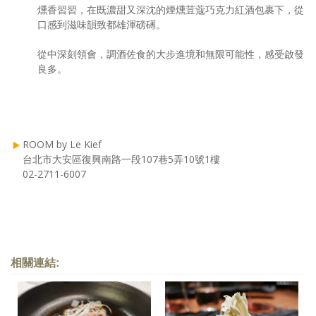
燻香習習，在既濃甜又深沈的煙燻荳蔻巧克力紅酒包裹下，從
口感到滋味韻致都雄渾磅礡。
從中深刻領會，調酒佐食的大步進境和無限可能性，感受啟發
良多。
ROOM by Le Kief
台北市大安區復興南路一段107巷5弄10號1樓
02-2711-6007
相關連結: