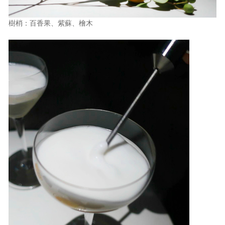
樹梢：百香果、紫蘇、檜木