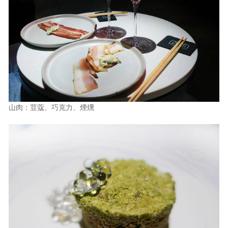
山肉：荳蔻、巧克力、煙燻