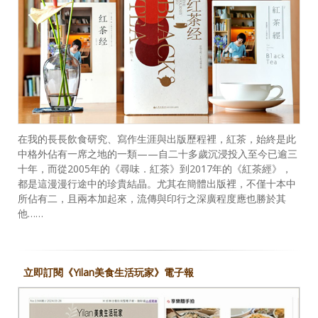
在我的長長飲食研究、寫作生涯與出版歷程裡，紅茶，始終是此
中格外佔有一席之地的一類——自二十多歲沉浸投入至今已逾三
十年，而從2005年的《尋味．紅茶》到2017年的《紅茶經》，
都是這漫漫行途中的珍貴結晶。尤其在簡體出版裡，不僅十本中
所佔有二，且兩本加起來，流傳與印行之深廣程度應也勝於其
他……
立即訂閱《Yilan美食生活玩家》電子報