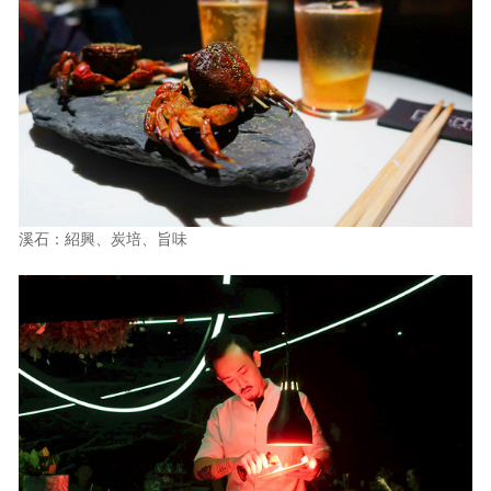
溪石：紹興、炭培、旨味