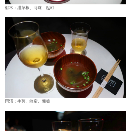
椴木：甜菜根、蒔蘿、起司
雨沼：牛蒡、蜂蜜、葡萄