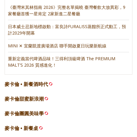
《臺灣米其林指南 2026》完整名單揭曉 臺灣餐飲大放異彩，9
家餐廳首獲一星肯定 2家新進二星餐廳
日本威士忌新地標啟動：富良詩FURALISS蒸餾所正式動工，預
計2029年開幕
MINI ✕ 宜蘭凱渡廣場酒店 聯手開啟夏日玩樂新航線
重新定義當代啤酒品味！三得利頂級啤酒 The PREMIUM
MALT’S 2026 質感進化！
麥卡倫 • 新餐酒時代
麥卡倫甜蜜新浪潮
麥卡倫團圓美味學
麥卡倫 • 新餐桌