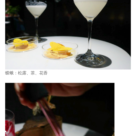
蝶蛾：松露、茶、花香