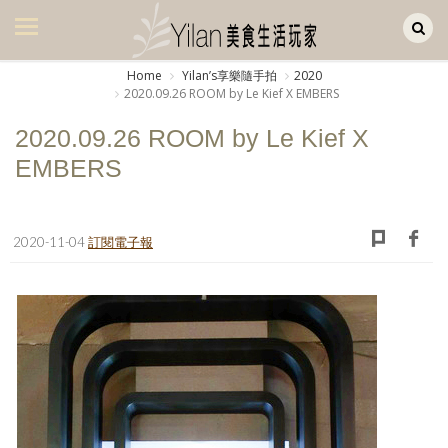
Yilan作品區
美食集
Home
Yilanʼs享樂隨手拍
2020
2020.09.26 ROOM by Le Kief X EMBERS
美飲集
2020.09.26 ROOM by Le Kief X
廚房集
EMBERS
旅遊集
旅遊美食集
2020-11-04
訂閱電子報
生活風
書房集
日記簿
餐桌週記
享樂隨手拍