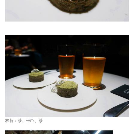
林苔：茶、干邑、茶