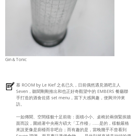
Gin＆Tonic
慕 ROOM by Le Kief 之名已久，日前偶然遇見酒吧主人
Seven，聽聞剛剛推出和也正好奇觀望中的 EMBERS 餐廳聯
手打造的酒食佐搭 set menu，當下大感興趣，便興沖沖來
訪。
一如傳聞、空間樣貌十足前衛：面積小小、桌椅於兩側緊挨牆
面而設，圍繞著中央兩方碩大「工作檯」……是的，樣貌嚴格
來說更像是廚檯而非吧台；而有趣的是，當晚幾乎不曾看到
Seven 調酒，而是專注準備食物 ── 是此刻越來越見抬頭的趨