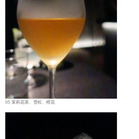
05 茉莉花茶、雪松、橙花