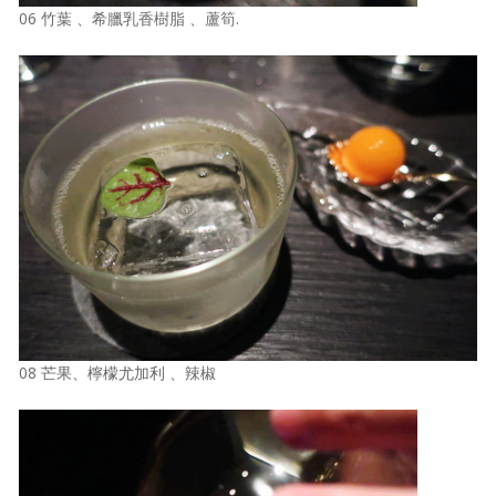
06 竹葉 、希臘乳香樹脂 、蘆筍.
08 芒果、檸檬尤加利 、辣椒