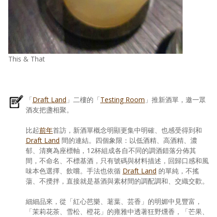
This & That
「
Draft Land
」二樓的「
Testing Room
」推新酒單，邀一眾
酒友把盞相聚。
比起
前年
首訪，新酒單概念明顯更集中明確、也感受得到和
Draft Land
間的連結。四個象限：以低酒精、高酒精、濃
郁、清爽為座標軸，12杯組成各自不同的調酒錯落分佈其
間，不命名、不標基酒，只有號碼與材料描述，回歸口感和風
味本色選擇、飲嚐。手法也依循
Draft Land
的單純，不搖
蕩、不攪拌，直接就是基酒與素材間的調配調和、交織交歡。
細細品來，從「紅心芭樂、荖葉、芸香」的明媚中見豐富，
「茉莉花茶、雪松、橙花」的雍雅中透著狂野燻香，「芒果、