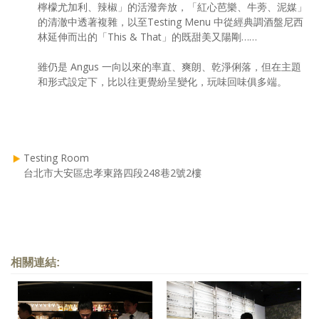
檸檬尤加利、辣椒」的活潑奔放，「紅心芭樂、牛蒡、泥媒」
的清澈中透著複雜，以至Testing Menu 中從經典調酒盤尼西
林延伸而出的「This & That」的既甜美又陽剛……
雖仍是 Angus 一向以來的率直、爽朗、乾淨俐落，但在主題
和形式設定下，比以往更覺紛呈變化，玩味回味俱多端。
Testing Room
台北市大安區忠孝東路四段248巷2號2樓
相關連結: