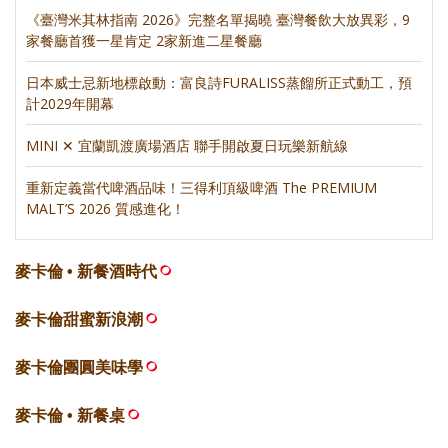
《臺灣米其林指南 2026》完整名單揭曉 臺灣餐飲大放異彩，9
家餐廳首獲一星肯定 2家新進二星餐廳
日本威士忌新地標啟動：富良詩FURALISS蒸餾所正式動工，預
計2029年開幕
MINI ✕ 宜蘭凱渡廣場酒店 聯手開啟夏日玩樂新航線
重新定義當代啤酒品味！三得利頂級啤酒 The PREMIUM
MALT’S 2026 質感進化！
麥卡倫 • 新餐酒時代
麥卡倫甜蜜新浪潮
麥卡倫團圓美味學
麥卡倫 • 新餐桌