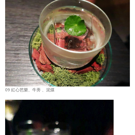
09 紅心芭樂、牛蒡 、泥煤