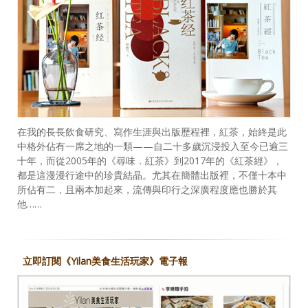
在我的長長飲食研究、寫作生涯與出版歷程裡，紅茶，始終是此
中格外佔有一席之地的一類——自二十多歲沉浸投入至今已逾三
十年，而從2005年的《尋味．紅茶》到2017年的《紅茶經》，
都是這漫漫行途中的珍貴結晶。尤其在簡體出版裡，不僅十本中
所佔有二，且兩本加起來，流傳與印行之深廣程度應也勝於其
他……
立即訂閱《Yilan美食生活玩家》電子報