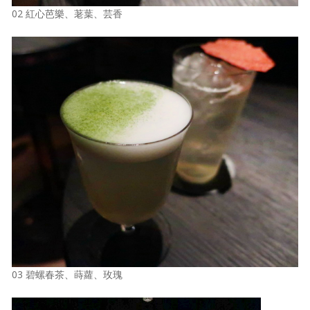
02 紅心芭樂、荖葉、芸香
03 碧螺春茶、蒔蘿、玫瑰