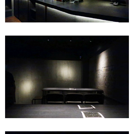
照相簿
影音區
創意出版服務
歷史區
關於Yilan
個人著作
活動實況記錄
媒體報導一覽
合作與代言
訂閱電子報