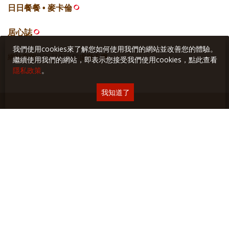
日日餐餐 • 麥卡倫
居心誌
我們使用cookies來了解您如何使用我們的網站並改善您的體驗。
網站空間
採智邦生活館
虛擬主機
繼續使用我們的網站，即表示您接受我們使用cookies，點此查看
隱私政策
。
我知道了
關於本站
∣
隱私權保護
∣
廣告與合作
∣
聯絡我們
Copyright © 2018 Yilan美食生活玩家 版權所有 未經授權禁止轉貼或節錄