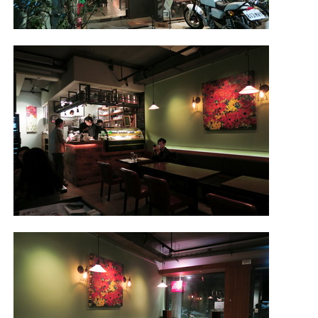
照相簿
影音區
創意出版服務
歷史區
關於Yilan
個人著作
活動實況記錄
媒體報導一覽
合作與代言
訂閱電子報