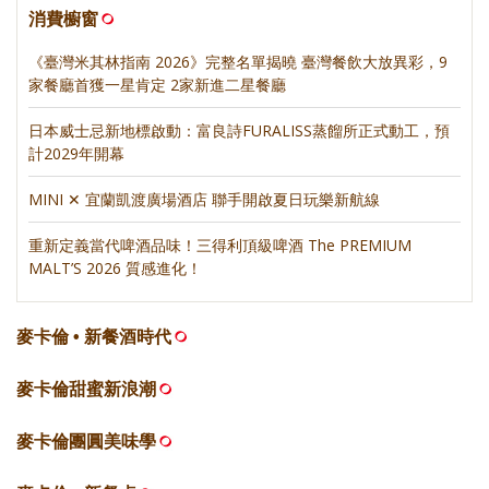
消費櫥窗
《臺灣米其林指南 2026》完整名單揭曉 臺灣餐飲大放異彩，9
家餐廳首獲一星肯定 2家新進二星餐廳
日本威士忌新地標啟動：富良詩FURALISS蒸餾所正式動工，預
計2029年開幕
MINI ✕ 宜蘭凱渡廣場酒店 聯手開啟夏日玩樂新航線
重新定義當代啤酒品味！三得利頂級啤酒 The PREMIUM
MALT’S 2026 質感進化！
麥卡倫 • 新餐酒時代
麥卡倫甜蜜新浪潮
麥卡倫團圓美味學