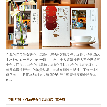
在我的長長飲食研究、寫作生涯與出版歷程裡，紅茶，始終是此
中格外佔有一席之地的一類——自二十多歲沉浸投入至今已逾三
十年，而從2005年的《尋味．紅茶》到2017年的《紅茶經》，
都是這漫漫行途中的珍貴結晶。尤其在簡體出版裡，不僅十本中
所佔有二，且兩本加起來，流傳與印行之深廣程度應也勝於其
他……
立即訂閱《Yilan美食生活玩家》電子報