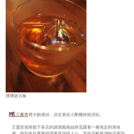
煙燻老古板
延三夜市
裡大飽過頭，決定來此小酌幾杯助消化。
王靈安老師旗下各店的調酒風格始終流露著一種篤定的美味
感，特別各款果風特調更是深得人心。其中店齡最淺的這家則