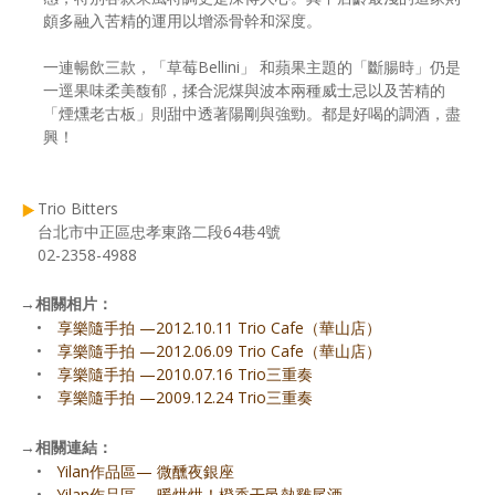
頗多融入苦精的運用以增添骨幹和深度。
一連暢飲三款，「草莓Bellini」 和蘋果主題的「斷腸時」仍是
一逕果味柔美馥郁，揉合泥煤與波本兩種威士忌以及苦精的
「煙燻老古板」則甜中透著陽剛與強勁。都是好喝的調酒，盡
興！
Trio Bitters
台北市中正區忠孝東路二段64巷4號
02-2358-4988
→
相關相片：
•
享樂隨手拍 —2012.10.11 Trio Cafe（華山店）
•
享樂隨手拍 —2012.06.09 Trio Cafe（華山店）
•
享樂隨手拍 —2010.07.16 Trio三重奏
•
享樂隨手拍 —2009.12.24 Trio三重奏
→
相關連結：
•
Yilan作品區— 微醺夜銀座
•
Yilan作品區— 暖烘烘！橙香干邑熱雞尾酒