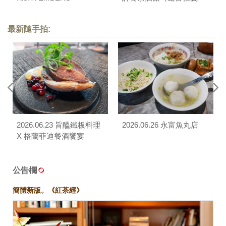
A13）
最新隨手拍:
2026.06.23 旨醞鐵板料理
2026.06.26 永富魚丸店
X 格蘭菲迪餐酒饗宴
公告欄
簡體新版。《紅茶經》