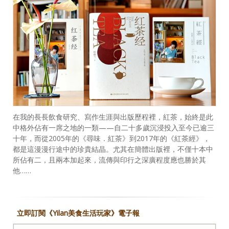
在我的長長飲食研究、寫作生涯與出版歷程裡，紅茶，始終是此
中格外佔有一席之地的一類——自二十多歲沉浸投入至今已逾三
十年，而從2005年的《尋味．紅茶》到2017年的《紅茶經》，
都是這漫漫行途中的珍貴結晶。尤其在簡體出版裡，不僅十本中
所佔有二，且兩本加起來，流傳與印行之深廣程度應也勝於其
他……
立即訂閱《Yilan美食生活玩家》電子報