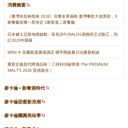
消費櫥窗
《臺灣米其林指南 2026》完整名單揭曉 臺灣餐飲大放異彩，9
家餐廳首獲一星肯定 2家新進二星餐廳
日本威士忌新地標啟動：富良詩FURALISS蒸餾所正式動工，預
計2029年開幕
MINI ✕ 宜蘭凱渡廣場酒店 聯手開啟夏日玩樂新航線
重新定義當代啤酒品味！三得利頂級啤酒 The PREMIUM
MALT’S 2026 質感進化！
麥卡倫 • 新餐酒時代
麥卡倫甜蜜新浪潮
麥卡倫團圓美味學