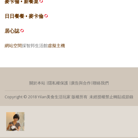
麥卡倫 • 新餐桌
日日餐餐 • 麥卡倫
居心誌
網站空間
採智邦生活館
虛擬主機
關於本站
∣
隱私權保護
∣
廣告與合作
∣
聯絡我們
Copyright © 2018 Yilan美食生活玩家 版權所有 未經授權禁止轉貼或節錄