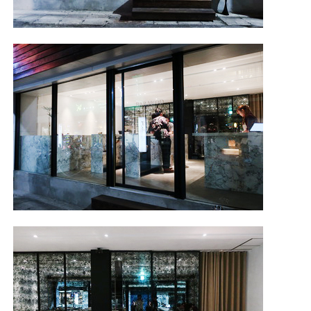
照相簿
影音區
創意出版服務
歷史區
關於Yilan
個人著作
活動實況記錄
媒體報導一覽
合作與代言
訂閱電子報