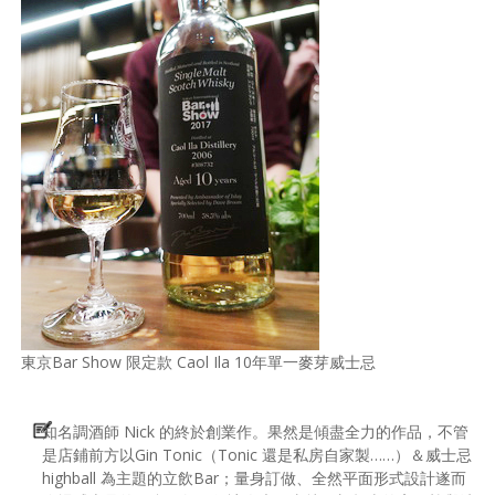
東京Bar Show 限定款 Caol Ila 10年單一麥芽威士忌
知名調酒師 Nick 的終於創業作。果然是傾盡全力的作品，不管
是店鋪前方以Gin Tonic（Tonic 還是私房自家製……）＆威士忌
highball 為主題的立飲Bar；量身訂做、全然平面形式設計遂而