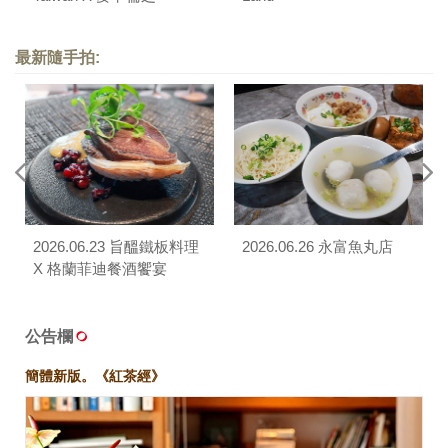
「Asian Fusion」威士忌
品酩饗宴
最新隨手拍:
2026.06.23 旨醞鐵板料理
2026.06.26 永富魚丸店
X 格蘭菲迪餐酒饗宴
公告欄
簡體新版。《紅茶經》