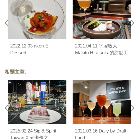
2022.12.03 akeruE
2021.04.11 平塚牧人
Dessert
Makito Hiratsuka的甜點工
藝 X Bar Mood Taipei
相關文章:
2025.02.24 Sip & Spirit
2021.03.16 Daily by Draft
Taiwan X 麥卡倫之
Land