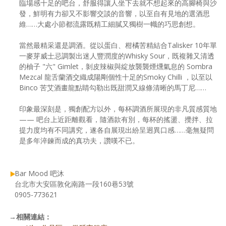
臨場感十足的吧台，舒服得讓人坐下去就不想起來的高腳椅與沙
發，鮮明有力卻又不影響交談的音響，以至自有見地的選酒思
維……大處小節都流露既精工細膩又獨樹一幟的巧思創想。
當然最精采還是調酒。從以蛋白、柑橘苦精結合Talisker 10年單
一麥芽威士忌調製出迷人豐潤度的Whisky Sour，既複雜又清透
的柚子 "六" Gimlet，剝皮辣椒與綻放襲襲煙燻氣息的 Sombra
Mezcal 龍舌蘭酒交織成陽剛個性十足的Smoky Chilli ，以至以
Binco 苦艾酒畫龍點睛勾勒出既甜潤又線條清晰的馬丁尼……
印象最深刻是，獨創配方以外，每杯調酒所展現的非凡質感質地
—— 吧台上近距離觀看，隨酒款有別，每杯的搖盪、攪拌、拉
提力度均有不同講究，遂各自展現出紛呈迥異口感……毫無疑問
是多年淬鍊而成的真功夫，讚嘆不已。
Bar Mood 吧沐
台北市大安區敦化南路一段160巷53號
0905-773621
→
相關連結：