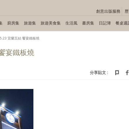
創意出版服務
歷
集
廚房集
旅遊集
旅遊美食集
生活風
書房集
日記簿
餐桌週
.05.23 宜蘭五結 饗宴鐵板燒
結 饗宴鐵板燒
分享貼文 :