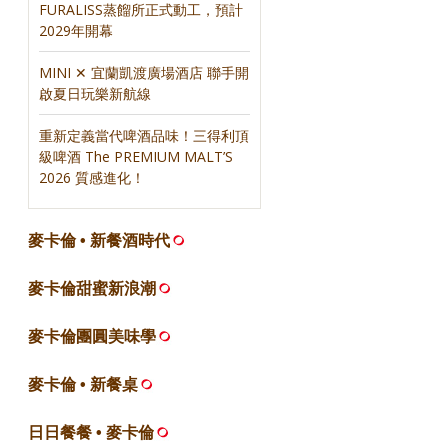
FURALISS蒸餾所正式動工，預計
2029年開幕
MINI ✕ 宜蘭凱渡廣場酒店 聯手開
啟夏日玩樂新航線
重新定義當代啤酒品味！三得利頂
級啤酒 The PREMIUM MALT’S
2026 質感進化！
麥卡倫 • 新餐酒時代
麥卡倫甜蜜新浪潮
麥卡倫團圓美味學
麥卡倫 • 新餐桌
日日餐餐 • 麥卡倫