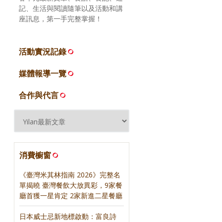
記、生活與閱讀隨筆以及活動和講
座訊息，第一手完整掌握！
活動實況記錄
媒體報導一覽
合作與代言
消費櫥窗
《臺灣米其林指南 2026》完整名
單揭曉 臺灣餐飲大放異彩，9家餐
廳首獲一星肯定 2家新進二星餐廳
日本威士忌新地標啟動：富良詩