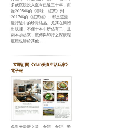
多歲沉浸投入至今已逾三十年，而
從2005年的《尋味．紅茶》到
2017年的《紅茶經》，都是這漫
漫行途中的珍貴結晶。尤其在簡體
出版裡，不僅十本中所佔有二，且
兩本加起來，流傳與印行之深廣程
度應也勝於其他……
立即訂閱《Yilan美食生活玩家》
電子報
各單元最新文章、食譜、食記、遊