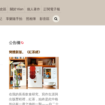
史區
關於Yilan
個人著作
訂閱電子報
記
享樂隨手拍
照相簿
影音區
公告欄
簡體新版。《紅茶經》
在我的長長飲食研究、寫作生涯與
出版歷程裡，紅茶，始終是此中格
外佔有一席之地的一類——自二十