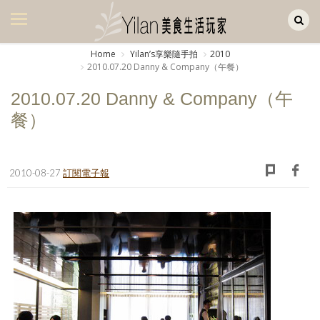
Yilan作品區
美食集
Home
Yilanʼs享樂隨手拍
2010
2010.07.20 Danny & Company（午餐）
美飲集
2010.07.20 Danny & Company（午
廚房集
餐）
旅遊集
旅遊美食集
2010-08-27
訂閱電子報
生活風
書房集
日記簿
餐桌週記
享樂隨手拍