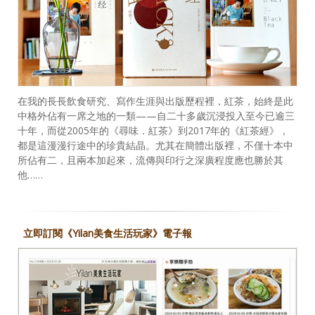
在我的長長飲食研究、寫作生涯與出版歷程裡，紅茶，始終是此
中格外佔有一席之地的一類——自二十多歲沉浸投入至今已逾三
十年，而從2005年的《尋味．紅茶》到2017年的《紅茶經》，
都是這漫漫行途中的珍貴結晶。尤其在簡體出版裡，不僅十本中
所佔有二，且兩本加起來，流傳與印行之深廣程度應也勝於其
他……
立即訂閱《Yilan美食生活玩家》電子報