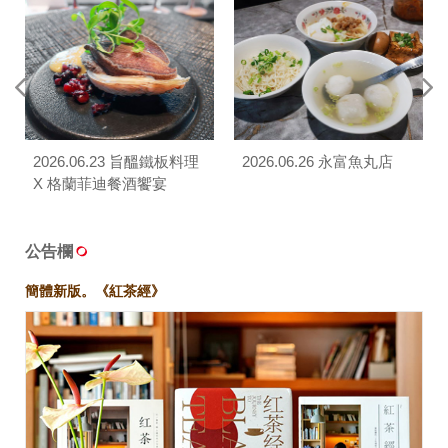
2026.06.23 旨醞鐵板料理
2026.06.26 永富魚丸店
X 格蘭菲迪餐酒饗宴
公告欄
簡體新版。《紅茶經》