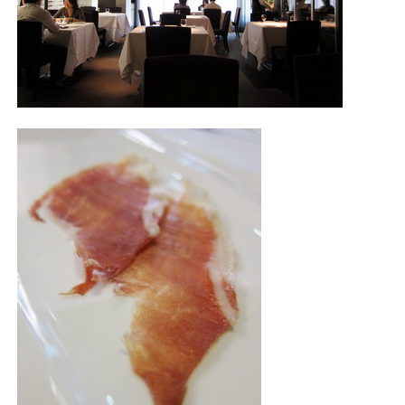
照相簿
影音區
創意出版服務
歷史區
關於Yilan
個人著作
活動實況記錄
媒體報導一覽
合作與代言
訂閱電子報