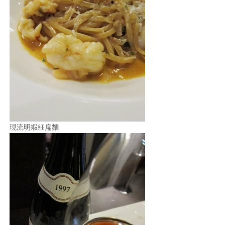
現流明蝦細扁麵