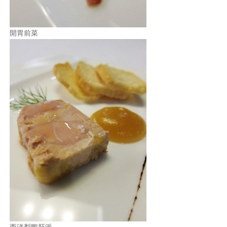
開胃前菜
西洋梨鴨肝派