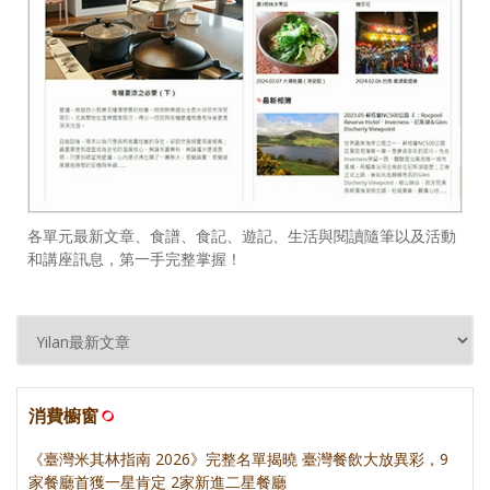
各單元最新文章、食譜、食記、遊記、生活與閱讀隨筆以及活動
和講座訊息，第一手完整掌握！
消費櫥窗
《臺灣米其林指南 2026》完整名單揭曉 臺灣餐飲大放異彩，9
家餐廳首獲一星肯定 2家新進二星餐廳