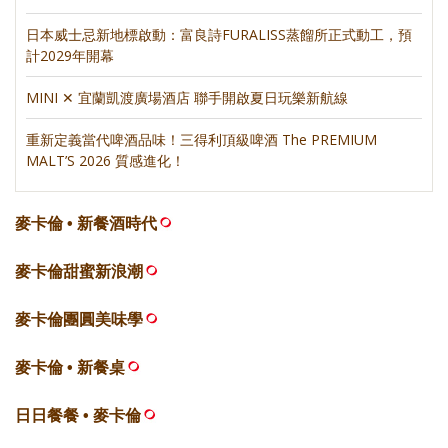
日本威士忌新地標啟動：富良詩FURALISS蒸餾所正式動工，預
計2029年開幕
MINI ✕ 宜蘭凱渡廣場酒店 聯手開啟夏日玩樂新航線
重新定義當代啤酒品味！三得利頂級啤酒 The PREMIUM
MALT’S 2026 質感進化！
麥卡倫 • 新餐酒時代
麥卡倫甜蜜新浪潮
麥卡倫團圓美味學
麥卡倫 • 新餐桌
日日餐餐 • 麥卡倫