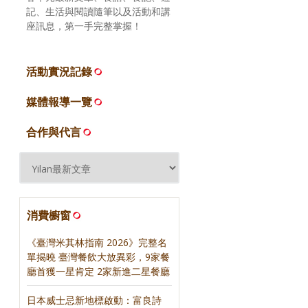
記、生活與閱讀隨筆以及活動和講
座訊息，第一手完整掌握！
活動實況記錄
媒體報導一覽
合作與代言
消費櫥窗
《臺灣米其林指南 2026》完整名
單揭曉 臺灣餐飲大放異彩，9家餐
廳首獲一星肯定 2家新進二星餐廳
日本威士忌新地標啟動：富良詩