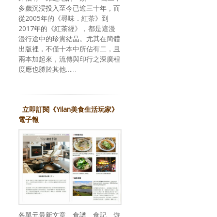
多歲沉浸投入至今已逾三十年，而
從2005年的《尋味．紅茶》到
2017年的《紅茶經》，都是這漫
漫行途中的珍貴結晶。尤其在簡體
出版裡，不僅十本中所佔有二，且
兩本加起來，流傳與印行之深廣程
度應也勝於其他……
立即訂閱《Yilan美食生活玩家》
電子報
各單元最新文章、食譜、食記、遊