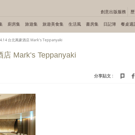
創意出版服務
歷
集
廚房集
旅遊集
旅遊美食集
生活風
書房集
日記簿
餐桌週
04.14 台北萬豪酒店 Mark's Teppanyaki
 Mark's Teppanyaki
分享貼文 :