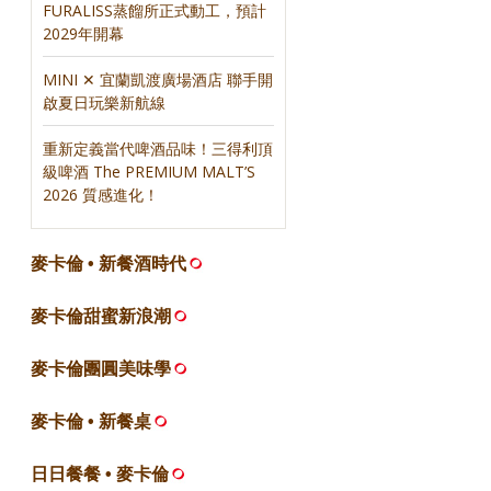
FURALISS蒸餾所正式動工，預計
2029年開幕
MINI ✕ 宜蘭凱渡廣場酒店 聯手開
啟夏日玩樂新航線
重新定義當代啤酒品味！三得利頂
級啤酒 The PREMIUM MALT’S
2026 質感進化！
麥卡倫 • 新餐酒時代
麥卡倫甜蜜新浪潮
麥卡倫團圓美味學
麥卡倫 • 新餐桌
日日餐餐 • 麥卡倫