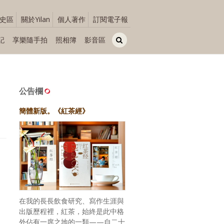
史區
關於Yilan
個人著作
訂閱電子報
記
享樂隨手拍
照相簿
影音區
公告欄
簡體新版。《紅茶經》
在我的長長飲食研究、寫作生涯與
出版歷程裡，紅茶，始終是此中格
外佔有一席之地的一類——自二十