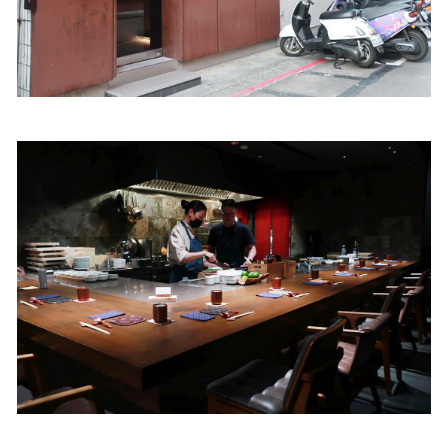
照相簿
影音區
創意出版服務
歷史區
關於Yilan
個人著作
活動實況記錄
媒體報導一覽
合作與代言
訂閱電子報