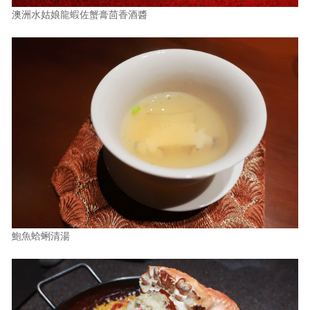
澳洲水姑娘龍蝦佐蟹膏茴香酒醬
鮑魚蛤蜊清湯