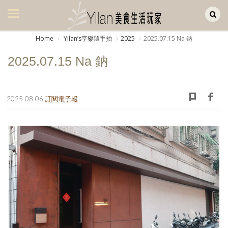
Yilan作品區
美食集
Home
Yilanʼs享樂隨手拍
2025
2025.07.15 Na 鈉
美飲集
2025.07.15 Na 鈉
廚房集
旅遊集
2025-08-06
訂閱電子報
旅遊美食集
生活風
書房集
日記簿
餐桌週記
享樂隨手拍