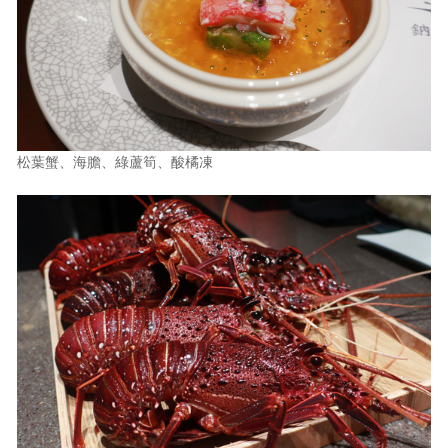
松葉蟹、海膽、綠蘆筍、酸橘凍