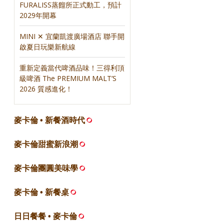
FURALISS蒸餾所正式動工，預計
2029年開幕
MINI ✕ 宜蘭凱渡廣場酒店 聯手開
啟夏日玩樂新航線
重新定義當代啤酒品味！三得利頂
級啤酒 The PREMIUM MALT’S
2026 質感進化！
麥卡倫 • 新餐酒時代
麥卡倫甜蜜新浪潮
麥卡倫團圓美味學
麥卡倫 • 新餐桌
日日餐餐 • 麥卡倫