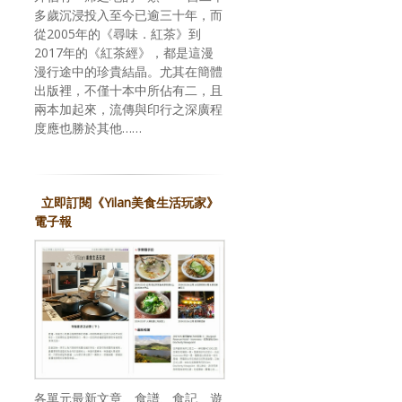
多歲沉浸投入至今已逾三十年，而
從2005年的《尋味．紅茶》到
2017年的《紅茶經》，都是這漫
漫行途中的珍貴結晶。尤其在簡體
出版裡，不僅十本中所佔有二，且
兩本加起來，流傳與印行之深廣程
度應也勝於其他……
立即訂閱《Yilan美食生活玩家》
電子報
各單元最新文章、食譜、食記、遊