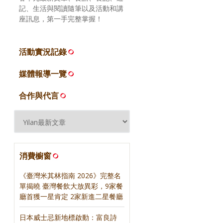
記、生活與閱讀隨筆以及活動和講
座訊息，第一手完整掌握！
活動實況記錄
媒體報導一覽
合作與代言
消費櫥窗
《臺灣米其林指南 2026》完整名
單揭曉 臺灣餐飲大放異彩，9家餐
廳首獲一星肯定 2家新進二星餐廳
日本威士忌新地標啟動：富良詩