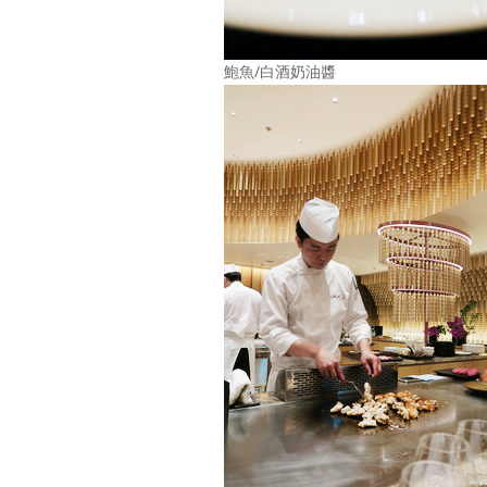
鮑魚∕白酒奶油醬