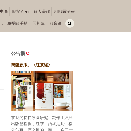
史區
關於Yilan
個人著作
訂閱電子報
記
享樂隨手拍
照相簿
影音區
公告欄
簡體新版。《紅茶經》
在我的長長飲食研究、寫作生涯與
出版歷程裡，紅茶，始終是此中格
外佔有一席之地的一類——自二十