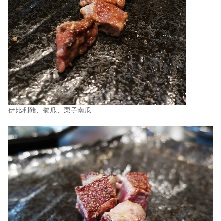
伊比利豬、櫛瓜、栗子南瓜