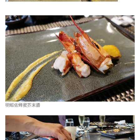
明蝦佐蜂蜜芥末醬