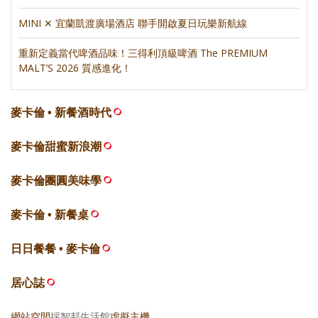
MINI ✕ 宜蘭凱渡廣場酒店 聯手開啟夏日玩樂新航線
重新定義當代啤酒品味！三得利頂級啤酒 The PREMIUM
MALT’S 2026 質感進化！
麥卡倫 • 新餐酒時代
麥卡倫甜蜜新浪潮
麥卡倫團圓美味學
麥卡倫 • 新餐桌
日日餐餐 • 麥卡倫
居心誌
網站空間
採智邦生活館
虛擬主機