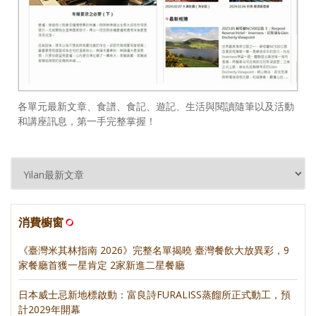
各單元最新文章、食譜、食記、遊記、生活與閱讀隨筆以及活動
和講座訊息，第一手完整掌握！
消費櫥窗
《臺灣米其林指南 2026》完整名單揭曉 臺灣餐飲大放異彩，9
家餐廳首獲一星肯定 2家新進二星餐廳
日本威士忌新地標啟動：富良詩FURALISS蒸餾所正式動工，預
計2029年開幕