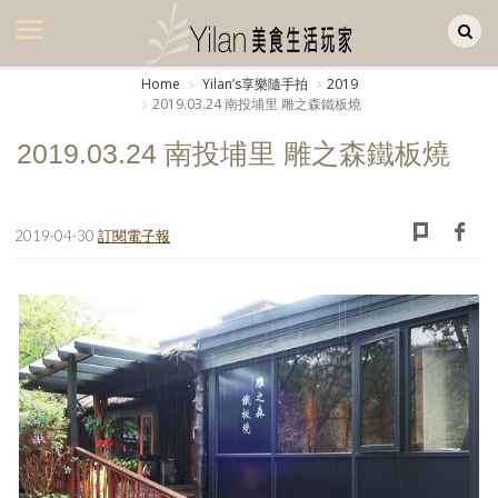
Yilan作品區
美食集
Home
Yilanʼs享樂隨手拍
2019
2019.03.24 南投埔里 雕之森鐵板燒
美飲集
2019.03.24 南投埔里 雕之森鐵板燒
廚房集
旅遊集
2019-04-30
訂閱電子報
旅遊美食集
生活風
書房集
日記簿
餐桌週記
享樂隨手拍