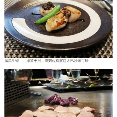
廣島生蠔、北海道干貝、蘑菇佐松露醬＆巴沙米可醋