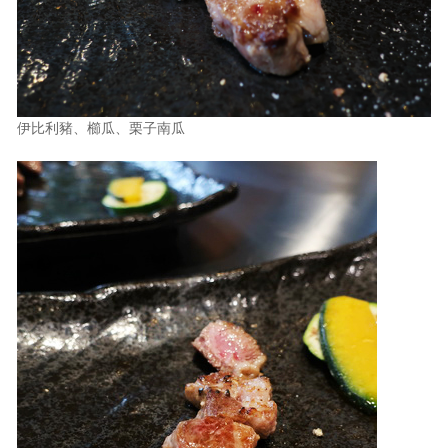
伊比利豬、櫛瓜、栗子南瓜