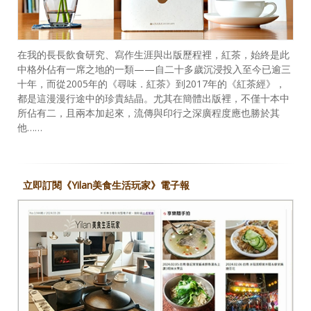
在我的長長飲食研究、寫作生涯與出版歷程裡，紅茶，始終是此
中格外佔有一席之地的一類——自二十多歲沉浸投入至今已逾三
十年，而從2005年的《尋味．紅茶》到2017年的《紅茶經》，
都是這漫漫行途中的珍貴結晶。尤其在簡體出版裡，不僅十本中
所佔有二，且兩本加起來，流傳與印行之深廣程度應也勝於其
他……
立即訂閱《Yilan美食生活玩家》電子報