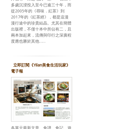
多歲沉浸投入至今已逾三十年，而
從2005年的《尋味．紅茶》到
2017年的《紅茶經》，都是這漫
漫行途中的珍貴結晶。尤其在簡體
出版裡，不僅十本中所佔有二，且
兩本加起來，流傳與印行之深廣程
度應也勝於其他……
立即訂閱《Yilan美食生活玩家》
電子報
各單元最新文章、食譜、食記、遊