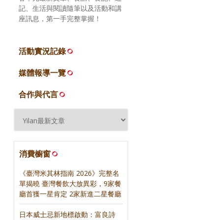
記、生活與閱讀隨筆以及活動和講
座訊息，第一手完整掌握！
活動實況記錄
媒體報導一覽
合作與代言
消費櫥窗
《臺灣米其林指南 2026》完整名
單揭曉 臺灣餐飲大放異彩，9家餐
廳首獲一星肯定 2家新進二星餐廳
日本威士忌新地標啟動：富良詩