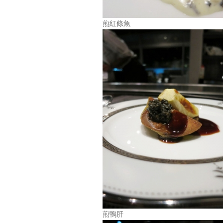
煎紅條魚
煎鴨肝