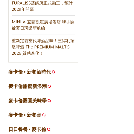
FURALISS蒸餾所正式動工，預計
2029年開幕
MINI ✕ 宜蘭凱渡廣場酒店 聯手開
啟夏日玩樂新航線
重新定義當代啤酒品味！三得利頂
級啤酒 The PREMIUM MALT’S
2026 質感進化！
麥卡倫 • 新餐酒時代
麥卡倫甜蜜新浪潮
麥卡倫團圓美味學
麥卡倫 • 新餐桌
日日餐餐 • 麥卡倫