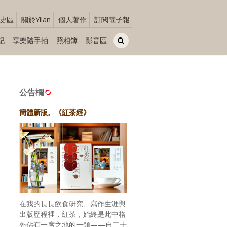
史區
關於Yilan
個人著作
訂閱電子報
記
享樂隨手拍
照相簿
影音區
公告欄
簡體新版。《紅茶經》
在我的長長飲食研究、寫作生涯與
出版歷程裡，紅茶，始終是此中格
外佔有一席之地的一類——自二十