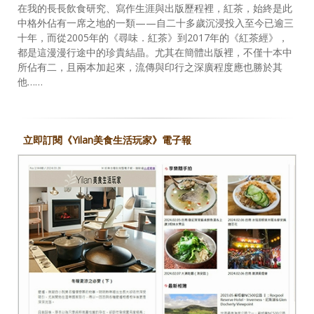
在我的長長飲食研究、寫作生涯與出版歷程裡，紅茶，始終是此
中格外佔有一席之地的一類——自二十多歲沉浸投入至今已逾三
十年，而從2005年的《尋味．紅茶》到2017年的《紅茶經》，
都是這漫漫行途中的珍貴結晶。尤其在簡體出版裡，不僅十本中
所佔有二，且兩本加起來，流傳與印行之深廣程度應也勝於其
他……
立即訂閱《Yilan美食生活玩家》電子報