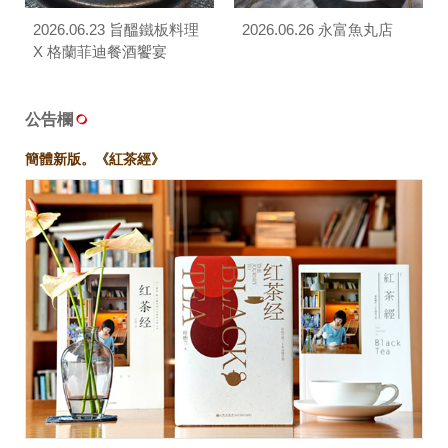
2026.06.23 旨醞鐵板料理
2026.06.26 永富魚丸店
X 格蘭菲迪餐酒饗宴
公告欄
簡體新版。《紅茶經》