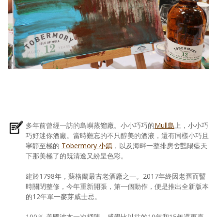
多年前曾經一訪的島嶼蒸餾廠。小小巧巧的
Mull島
上，小小巧
巧好迷你酒廠。當時難忘的不只醇美的酒液，還有同樣小巧且
寧靜至極的
Tobermory 小鎮
，以及海畔一整排房舍豔陽藍天
下那美極了的既清逸又紛呈色彩。
建於1798年，蘇格蘭最古老酒廠之一。2017年終因老舊而暫
時關閉整修，今年重新開張，第一個動作，便是推出全新版本
的12年單一麥芽威士忌。
100％ 美國波本一次桶陳，感覺比以往的10年和15年還更喜