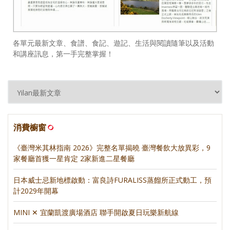
各單元最新文章、食譜、食記、遊記、生活與閱讀隨筆以及活動
和講座訊息，第一手完整掌握！
消費櫥窗
《臺灣米其林指南 2026》完整名單揭曉 臺灣餐飲大放異彩，9
家餐廳首獲一星肯定 2家新進二星餐廳
日本威士忌新地標啟動：富良詩FURALISS蒸餾所正式動工，預
計2029年開幕
MINI ✕ 宜蘭凱渡廣場酒店 聯手開啟夏日玩樂新航線