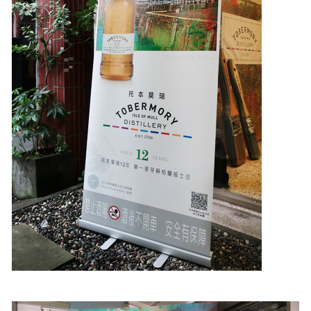
照相簿
影音區
創意出版服務
歷史區
關於Yilan
個人著作
活動實況記錄
媒體報導一覽
合作與代言
訂閱電子報