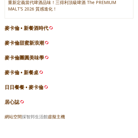
重新定義當代啤酒品味！三得利頂級啤酒 The PREMIUM
MALT’S 2026 質感進化！
麥卡倫 • 新餐酒時代
麥卡倫甜蜜新浪潮
麥卡倫團圓美味學
麥卡倫 • 新餐桌
日日餐餐 • 麥卡倫
居心誌
網站空間
採智邦生活館
虛擬主機