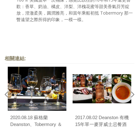
歡：香草、奶油、橘皮、洋梨、洋槐花蜜等甜美香氣芬芳綻
放，澄澈柔美，圓潤雅亮，和當年乘船初抵 Tobermory 那一
瞥遠望之際所得的印象，一模一樣。
相關連結:
2020.08.18 蘇格蘭
2017.08.02 Deanston 有機
Deanston、Tobermory ＆
15年單一麥芽威士忌餐酒
Bunnahabhain單一麥芽威
會
士忌全球同步線上品酩晚