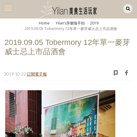
Yilan作品區
美食集
Home
Yilanʼs享樂隨手拍
2019
2019.09.05 Tobermory 12年單一麥芽威士忌上市品酒會
美飲集
2019.09.05 Tobermory 12年單一麥芽
廚房集
威士忌上市品酒會
旅遊集
旅遊美食集
2019-10-22
訂閱電子報
生活風
書房集
日記簿
餐桌週記
享樂隨手拍