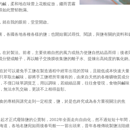
的鹹，柔和地在味蕾上花般綻放，繼而雲霧
得如此豐郁飽滿。
，就在我的眼前，堂堂開啟。
著，各國各地各種各樣的鹽；也開始嘗試尋找、閱讀，與鹽有關的資料和
，在於製法。前者，主要依賴自然的風力或熱力使鹽自然結晶而得；後者
成分變成離子，再以離子交換膜收集鹽的離子水、提煉出高純度的氯化鈉
在於可以避免手工鹽在製造過程中經常出現的苦味，且能低成本快速大量
只萃取出鹹味，卻將手工鹽裡所常擁有的，由來自天然的各種礦物質成分
，不僅口味單調貧乏，用以調味，若細細品嘗，往往會發現，食物與鹹味
，無法水乳交融，更談不上相得益彰。
食的專精與講究走到一定程度，鹽，於是也終究成為各方重視關注的焦
7年起才正式廢除鹽的公賣制，2002年全面走向自由化，然不過短短十年間
海道，各地名鹽宛如雨後春筍般一一冒出頭來，昔年各種傳統製鹽法陸續