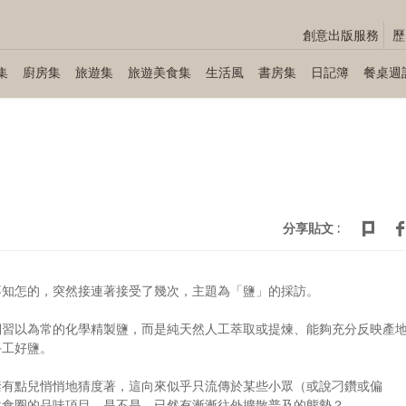
創意出版服務
歷
集
廚房集
旅遊集
旅遊美食集
生活風
書房集
日記簿
餐桌週
分享貼文 :
不知怎的，突然接連著接受了幾次，主題為「鹽」的採訪。
們習以為常的化學精製鹽，而是純天然人工萃取或提煉、能夠充分反映產
手工好鹽。
禁有點兒悄悄地猜度著，這向來似乎只流傳於某些小眾（或說刁鑽或偏
飲食圈的品味項目，是不是，已然有漸漸往外擴散普及的態勢？