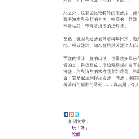
此之外，也有些比較特殊的製鹽法，如
藏著海水與藻類的甘美；韓國的「竹鹽
蒸發結晶，帶有著淡淡的燻烤味。
當然，也因為迷鹽愛鹽者與年日眾，漸
地、極致鹽款、知名鹽坊與製鹽達人倍
而鹽的滋味、鹽的口感，也果然多樣紛
愛的是，與蛋相佐，淡泊素樸裡卻自有
海鹽，則與清甜的水煮蔬菜如蘿蔔、白
合；若是鹹重剽悍如岩鹽、湖鹽，則搭
著清晰的醒脾的透亮……；真真是，令
→相關文章：
玩「鹽」
說醋