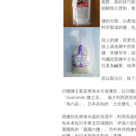
復甦，新的技巧新
能解除公賣制，會
鹽的分類，以產地
料所製成的鹽，也
陸上的鹽，其實也
陸上或地層中所致
鹽、井鹽等等；諸
均屬此類鹽中之名
往更為鹹重、雄渾
若以製法分，除了
日曬鹽主要是將海水引進鹽田，以日曬
「Guerande 鹽之花」、義大利西
「海の晶」、日本高知的「土佐鹽丸」
燒鹽則先將海水盛於容器中，利用高溫
知名者如日本東北宮城縣的「伊達の旨
粟國島的「粟國の鹽」。另外有些燒鹽
好鹽；如日本能登半島的「濱鹽」。