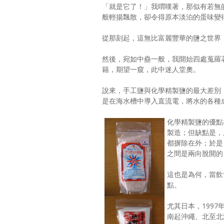
「就是它了！」我喟嘆著，那似有若無
般輕揚飄散，卻令得原本淡泊的蛋味變
從那刻起，這無比富麗豐華的鹽之世界
然後，宛如中蠱一般，我開始四處蒐羅
籍，期望一窺，此中迷人堂奧。
說來，手工鹽與化學精製鹽的最大差別
是在海水槽中導入直流電，將水的各種
化學精製鹽的優點
製造；但缺點是，
都摒除在外；於是
之間是兩向脫開的
這也是為何，當飲
點。
尤其日本，199
南起沖繩、北至北