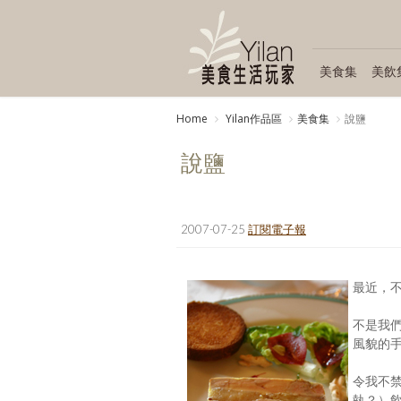
美食集
美飲
Home
Yilan作品區
美食集
說鹽
說鹽
2007-07-25
訂閱電子報
最近，
不是我
風貌的
令我不
執？）