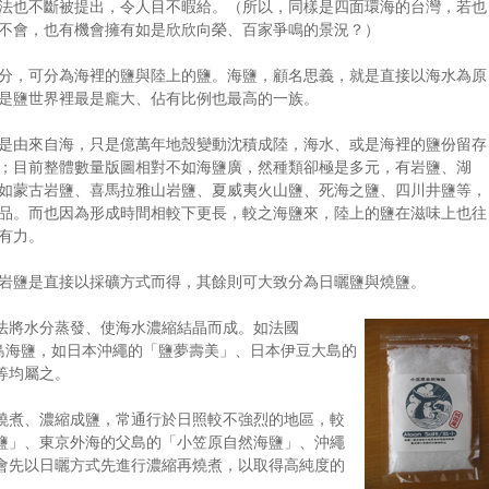
法也不斷被提出，令人目不暇給。（所以，同樣是四面環海的台灣，若也
不會，也有機會擁有如是欣欣向榮、百家爭鳴的景況？）
分，可分為海裡的鹽與陸上的鹽。海鹽，顧名思義，就是直接以海水為原
是鹽世界裡最是龐大、佔有比例也最高的一族。
是由來自海，只是億萬年地殼變動沈積成陸，海水、或是海裡的鹽份留存
；目前整體數量版圖相對不如海鹽廣，然種類卻極是多元，有岩鹽、湖
如蒙古岩鹽、喜馬拉雅山岩鹽、夏威夷火山鹽、死海之鹽、四川井鹽等，
品。而也因為形成時間相較下更長，較之海鹽來，陸上的鹽在滋味上也往
有力。
岩鹽是直接以採礦方式而得，其餘則可大致分為日曬鹽與燒鹽。
法將水分蒸發、使海水濃縮結晶而成。如法國
西里島海鹽，如日本沖繩的「鹽夢壽美」、日本伊豆大島的
等均屬之。
燒煮、濃縮成鹽，常通行於日照較不強烈的地區，較
鹽」、東京外海的父島的「小笠原自然海鹽」、沖繩
會先以日曬方式先進行濃縮再燒煮，以取得高純度的