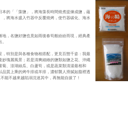
日本的「「藻鹽」，將海藻長時間燒煮提煉成鹽，蘊
」，將海水盛入竹器中反覆燒烤，使竹器碳化、海水
漸地，名鹽好鹽也竟如雨後春筍般紛紛而現，經典產
出。
呈，特別是與各種食物相搭配，更見百態千姿：我最
曼妙瑰麗風景；若是清爽細緻的鹽類如鹽之花、沖繩
蘿蔔、澎湖絲瓜、白蘆筍，或是蔬菜類清湯最相和
以品質上乘的烤牛排或羊排，濃郁襲人滑膩如脂裡透
人不能不越來越陷溺沈迷其中，再無能自拔了！