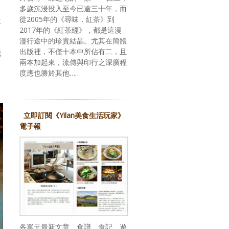
多歲沉浸投入至今已逾三十年，而
從2005年的《尋味．紅茶》到
主
2017年的《紅茶經》，都是這漫
漫行途中的珍貴結晶。尤其在簡體
出版裡，不僅十本中所佔有二，且
我
兩本加起來，流傳與印行之深廣程
，
度應也勝於其他……
口
立即訂閱《Yilan美食生活玩家》
電子報
各單元最新文章、食譜、食記、遊