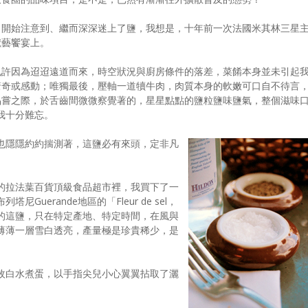
，開始注意到、繼而深深迷上了鹽，我想是，十年前一次法國米其林三星
獻藝饗宴上。
也許因為迢迢遠道而來，時空狀況與廚房條件的落差，菜餚本身並未引起
驚奇或感動；唯獨最後，壓軸一道犢牛肉，肉質本身的軟嫩可口自不待言
品嘗之際，於舌齒間微微察覺著的，星星點點的鹽粒鹽味鹽氣，整個滋味
我十分難忘。
也隱隱約約揣測著，這鹽必有來頭，定非凡
的拉法葉百貨頂級食品超市裡，我買下了一
uerande地區的「Fleur de sel，
的這鹽，只在特定產地、特定時間，在風與
薄薄一層雪白透亮，產量極是珍貴稀少，是
枚白水煮蛋，以手指尖兒小心翼翼拈取了灑