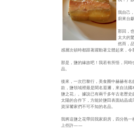
我自己
廚來台
那回，
太大的
然而，
感層次頓時都跟著躍動著立體起來，令
那是，鹽的緣故吧！我若有所悟，同時
品。
後來，一次巴黎行，美食圈中赫赫有名
款，鹽領域裡最是聞名遐邇，來自法國布列塔尼G
鹽之花」。據說已有兩千多年古老歷史
太陽的合作下，方能於鹽田表面結晶成
資深饕家們不可不知的名品。
我將這鹽之花帶回我家廚房，四分熟一
上些許——