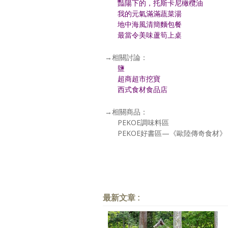
豔陽下的，托斯卡尼橄欖油
我的元氣滿滿蔬菜湯
地中海風清簡麵包餐
最當令美味蘆筍上桌
→相關討論：
鹽
超商超市挖寶
西式食材食品店
→相關商品：
PEKOE調味料區
PEKOE好書區—《歐陸傳奇食材》
最新文章 :