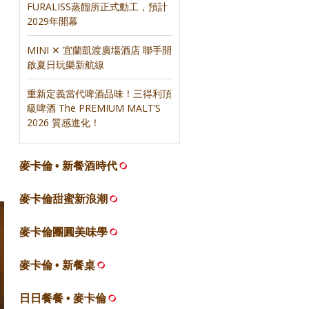
FURALISS蒸餾所正式動工，預計
2029年開幕
MINI ✕ 宜蘭凱渡廣場酒店 聯手開
啟夏日玩樂新航線
重新定義當代啤酒品味！三得利頂
級啤酒 The PREMIUM MALT’S
2026 質感進化！
麥卡倫 • 新餐酒時代
麥卡倫甜蜜新浪潮
麥卡倫團圓美味學
麥卡倫 • 新餐桌
日日餐餐 • 麥卡倫