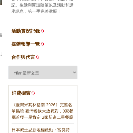
記、生活與閱讀隨筆以及活動和講
座訊息，第一手完整掌握！
活動實況記錄
書
媒體報導一覽
則
合作與代言
。
消費櫥窗
《臺灣米其林指南 2026》完整名
單揭曉 臺灣餐飲大放異彩，9家餐
廳首獲一星肯定 2家新進二星餐廳
，
日本威士忌新地標啟動：富良詩