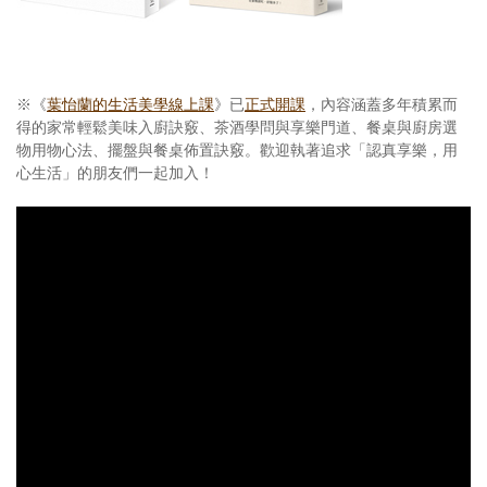
※《
葉怡蘭的生活美學線上課
》已
正式開課
，內容涵蓋多年積累而
得的家常輕鬆美味入廚訣竅、茶酒學問與享樂門道、餐桌與廚房選
物用物心法、擺盤與餐桌佈置訣竅。歡迎執著追求「認真享樂，用
心生活」的朋友們一起加入！