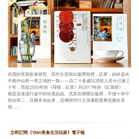
在我的長長飲食研究、寫作生涯與出版歷程裡，紅茶，始終是此
中格外佔有一席之地的一類——自二十多歲沉浸投入至今已逾三
十年，而從2005年的《尋味．紅茶》到2017年的《紅茶經》，
都是這漫漫行途中的珍貴結晶。尤其在簡體出版裡，不僅十本中
所佔有二，且兩本加起來，流傳與印行之深廣程度應也勝於其
他……
立即訂閱《Yilan美食生活玩家》電子報