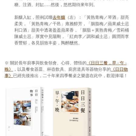
糖、注酒、封缸……然後，悠然期待來年到。
新釀入缸，照例試嚐
去年釀
（左）：「黃熟青梅／琴酒」甜亮
柔美，「黃熟青梅／干邑」雍雅醇芳，「胭脂梅／蘋果威士忌
利口酒」甜美中透著盈盈蘋果香，「胭脂＋黃熟青梅／雪莉桶
陳威士忌」厚實中見陽剛，「紅肉李／調和威士忌」圓潤而李
香豐郁，各見韻致丰姿，陶醉醺然。
※ 關於長年廚事與飲食領會、心得、體悟的
《日日三餐，早 ‧ 午 ‧
晚》
，以及餐食器皿、杯壺飲具、廚房道具等器物分享的
《日日物
事》
已經先後推出，二十年來四季餐桌之樂盡在此中，歡迎捧場！