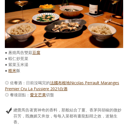
● 蔥燒馬告雙菇
豆腐
● 蝦仁炒莧菜
● 紫菜玉米湯
●
糙米
飯
◎ 佐餐酒：日前沒喝完的
法國布根地Nicolas Perrault Maranges
Premier Cru La Fussiere 2021白酒
◎ 餐後甜點：
愛文芒果
切盤
總覺馬告著實神奇的香料，那般結合了薑、香茅與胡椒的微妙
芬芳，既嫵媚又奔放，每每入菜都有畫龍點睛之效，迷魅生
香。