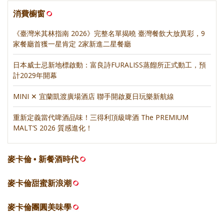
消費櫥窗
《臺灣米其林指南 2026》完整名單揭曉 臺灣餐飲大放異彩，9
家餐廳首獲一星肯定 2家新進二星餐廳
日本威士忌新地標啟動：富良詩FURALISS蒸餾所正式動工，預
計2029年開幕
MINI ✕ 宜蘭凱渡廣場酒店 聯手開啟夏日玩樂新航線
重新定義當代啤酒品味！三得利頂級啤酒 The PREMIUM
MALT’S 2026 質感進化！
麥卡倫 • 新餐酒時代
麥卡倫甜蜜新浪潮
麥卡倫團圓美味學