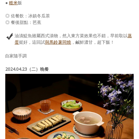
●
糙米
飯
◎ 佐餐飲：冰鎮冬瓜茶
◎ 餐後甜點：芭蕉
油漬鯷魚雖屬西式漬物，然入東方菜效果也不錯，早前取以
蒸
蛋
挺好，這回試
與馬鈴薯同燒
，鹹鮮濃甘，超下飯！
自家隨手調
2024.04.23（二）晚餐