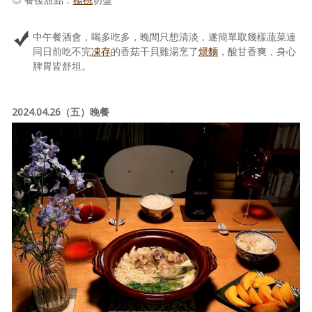
中午餐酒會，喝多吃多，晚間只想清淡，遂簡單取幾樣蔬菜連
同日前吃不完
凍存
的香菇干貝雞湯烹了
煨麵
，酸甘香爽，身心
脾胃皆舒坦。
2024.04.26（五）晚餐