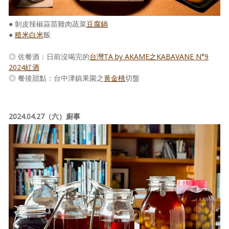
● 剝皮辣椒蒜苗雞肉蔬菜
豆腐鍋
●
糙米
白米
飯
◎ 佐餐酒：日前沒喝完的
台灣TA by AKAME之KABAVANE N°9
2024紅酒
◎ 餐後甜點：台中津鎮果園之
黃金桃
切盤
2024.04.27（六）廚事