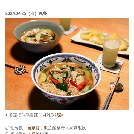
2024.04.25（四）晚餐
● 番茄櫛瓜鴻喜菇干貝雞湯
煨麵
◎ 佐餐飲：
自家隨手調
之酸橘奇異果氣泡飲
◎ 餐後甜點：
楊桃
切盤