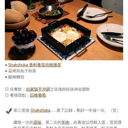
照相簿
影音區
創意出版服務
歷史區
關於Yilan
●
Shakshuka 香料番茄培根燉蛋
個人著作
● 蒜烤烏魚子秋葵
活動實況記錄
● 酸種麵包
媒體報導一覽
◎ 佐餐飲：
自家隨手沖調
之玫瑰肉桂洛神金棗飲
◎ 餐後甜點：
巨峰葡萄
合作與代言
第三度做
Shakshuka
……看了記錄，剛好一年做一次。（笑）
訂閱電子報
繼第一次的
原味
、第二次的
羊肉
，此番改以培根入蛋，習習燻