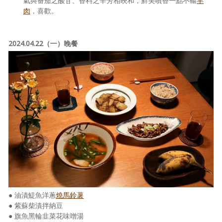
氣與番茄之酸甘、香料之辛芳相映和，鮮美噴香一點不輸
羊
肉
，喜歡。
2024.04.22（一）晚餐
● 油漬鯷魚洋蔥
燒馬鈴薯
● 紫蘇柴漬拌納豆
● 旗魚黑輪韭菜花味噌湯