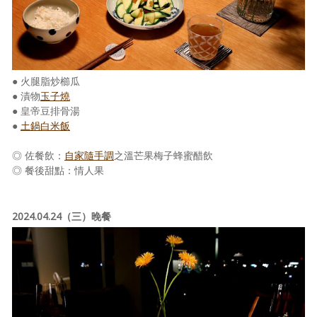
● 火腿脂炒櫛瓜
● 漬物
玉子燒
● 皇帝豆排骨湯
●
土鍋白米飯
◎ 佐餐飲：
自家隨手調
之溫芒果梅子蜂蜜醋飲
◎ 餐後甜點：情人果
2024.04.24（三）晚餐