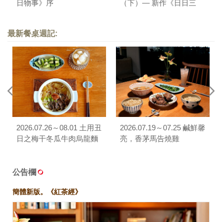
日物事》序
（下）— 新作《日日三
餐，早 ‧ 午 ‧ 晚》序
最新餐桌週記:
2026.07.26～08.01 土用丑
2026.07.19～07.25 鹹鮮馨
日之梅干冬瓜牛肉烏龍麵
亮，香茅馬告燒雞
公告欄
簡體新版。《紅茶經》