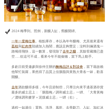
2024 梅季到。照例，新釀入缸，舊釀開罈。
一年一度梅仕事
。檢點庫存，本以為年年釀梅、尤其後來還有
荔枝
與
紅肉李
陸續加入熱鬧，應該足夠豐足；沒料到倆酒鬼一
路喝得飛快，這一數算，發現除了
去年之釀
，其餘窖藏幾已盡
空……欸這可不成，看來今年不能偷懶，當下馬上動手。
多虧日前受邀參與徐仲主辦的
醃梅品評＆對談會
，當下藉故賴
他幫忙裝羅，果然得了品質上佳胭脂與黃熟大青各一缽，歡喜
開釀。
去年
酒款釀得多樣，今年且節制些，只專注向來手邊基酒存貨
最多的威士忌上：「胭脂梅／調和威士忌」一罈、「大青黃梅
／濃味調和麥芽＋泥煤威士忌」一罈（右）。
過程一如過往：置熟、洗淨、風乾、去蒂劃刀、入缸、加紅冰