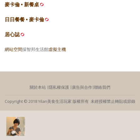
麥卡倫 • 新餐桌
日日餐餐 • 麥卡倫
居心誌
網站空間
採智邦生活館
虛擬主機
關於本站
∣
隱私權保護
∣
廣告與合作
∣
聯絡我們
Copyright © 2018 Yilan美食生活玩家 版權所有 未經授權禁止轉貼或節錄