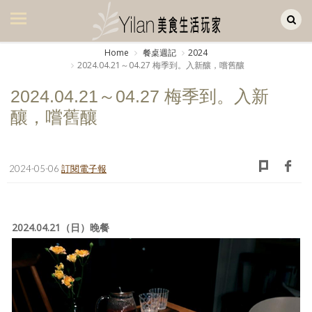
Yilan作品區
美食集
Home
餐桌週記
2024
2024.04.21～04.27 梅季到。入新釀，嚐舊釀
美飲集
2024.04.21～04.27 梅季到。入新
廚房集
釀，嚐舊釀
旅遊集
旅遊美食集
2024-05-06
訂閱電子報
生活風
書房集
2024.04.21（日）晚餐
日記簿
餐桌週記
享樂隨手拍