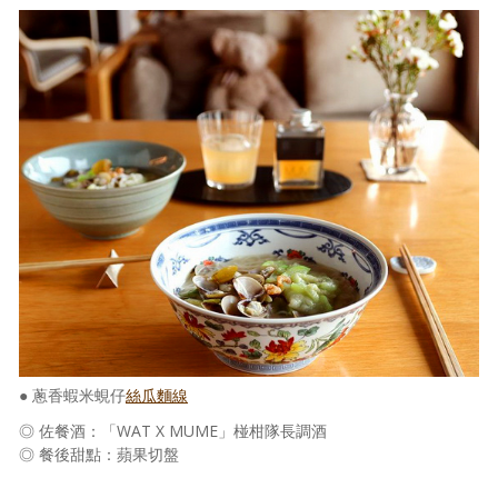
● 蔥香蝦米蜆仔
絲瓜麵線
◎ 佐餐酒：「WAT X MUME」椪柑隊長調酒
◎ 餐後甜點：蘋果切盤