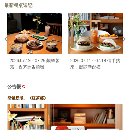
最新餐桌週記:
2026.07.19～07.25 鹹鮮馨
2026.07.11～07.19 信手拈
亮，香茅馬告燒雞
來，饅頭新配搭
公告欄
簡體新版。《紅茶經》