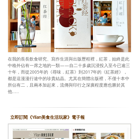
在我的長長飲食研究、寫作生涯與出版歷程裡，紅茶，始終是此
中格外佔有一席之地的一類——自二十多歲沉浸投入至今已逾三
十年，而從2005年的《尋味．紅茶》到2017年的《紅茶經》，
都是這漫漫行途中的珍貴結晶。尤其在簡體出版裡，不僅十本中
所佔有二，且兩本加起來，流傳與印行之深廣程度應也勝於其
他……
立即訂閱《Yilan美食生活玩家》電子報