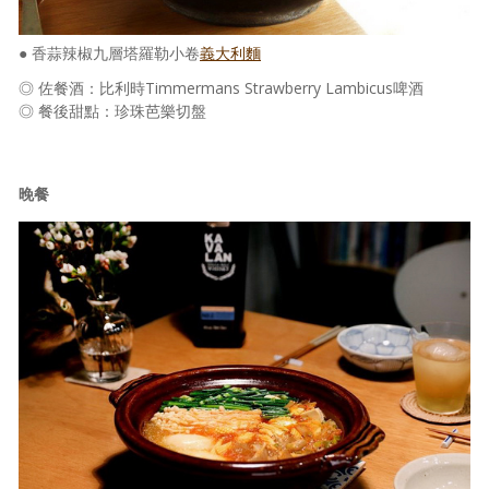
● 香蒜辣椒九層塔羅勒小卷
義大利麵
◎ 佐餐酒：比利時Timmermans Strawberry Lambicus啤酒
◎ 餐後甜點：珍珠芭樂切盤
晚餐