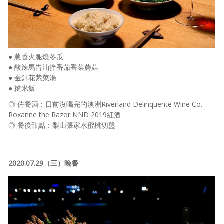
● 蔥香火腿燒冬瓜
● 酸辣馬告油拌番茄香菜蘑菇
● 金針花紫菜湯
● 糙米飯
◎ 佐餐酒：日前沒喝完的澳洲Riverland Delinquente Wine Co.
Roxanne the Razor NND 2019紅酒
◎ 餐後甜點：梨山張家水蜜桃切盤
2020.07.29（三）晚餐