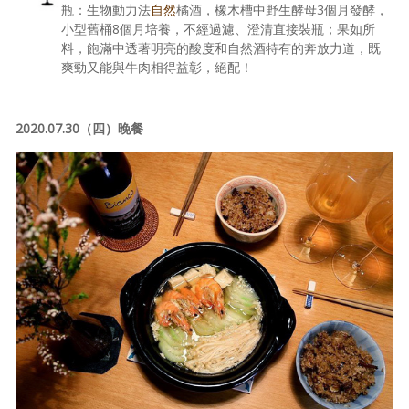
瓶：生物動力法
自然
橘酒，橡木槽中野生酵母3個月發酵，
小型舊桶8個月培養，不經過濾、澄清直接裝瓶；果如所
料，飽滿中透著明亮的酸度和自然酒特有的奔放力道，既
爽勁又能與牛肉相得益彰，絕配！
2020.07.30（四）晚餐