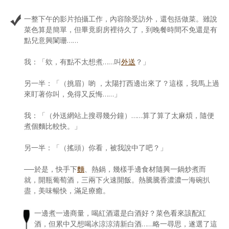
一整下午的影片拍攝工作，內容除受訪外，還包括做菜。雖說
菜色算是簡單，但畢竟廚房裡待久了，到晚餐時間不免還是有
點兒意興闌珊……
我：「欸，有點不太想煮……叫
外送
？」
另一半：「（挑眉）喲 ，太陽打西邊出來了？這樣，我馬上過
來盯著你叫，免得又反悔……」
我：「（外送網站上搜尋幾分鐘）……算了算了太麻煩，隨便
煮個麵比較快。」
另一半：「（搖頭）你看，被我說中了吧？」
──於是，快手下
麵
、熱鍋，幾樣手邊食材隨興一鍋炒煮而
就，開瓶葡萄酒，三兩下火速開飯。熱騰騰香濃濃一海碗扒
盡，美味暢快，滿足療癒。
一邊煮一邊商量，喝紅酒還是白酒好？菜色看來該配紅
酒，但累中又想喝冰涼涼清新白酒……略一尋思，遂選了這