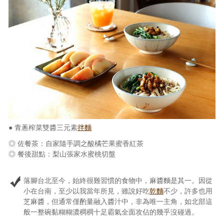
照相簿
影音區
創意出版服務
歷史區
關於Yilan
個人著作
● 青蔥榨菜雙醬三元素
拌麵
活動實況記錄
◎ 佐餐茶：自家隨手調之酸橘芒果蜜香紅茶
◎ 餐後甜點：梨山張家水蜜桃切盤
媒體報導一覽
合作與代言
落腳台北至今，始終很難習慣的食物中，麻醬麵是其一。因從
小在台南，至少以我當年所見，雖說好吃
乾麵
不少，許多也用
訂閱電子報
芝麻醬，但通常僅酌量融入醬汁中，非為唯一主角，如北部這
般一整碗黏糊糊濃稠稠十足霸氣全面攻佔的幾乎沒碰過。