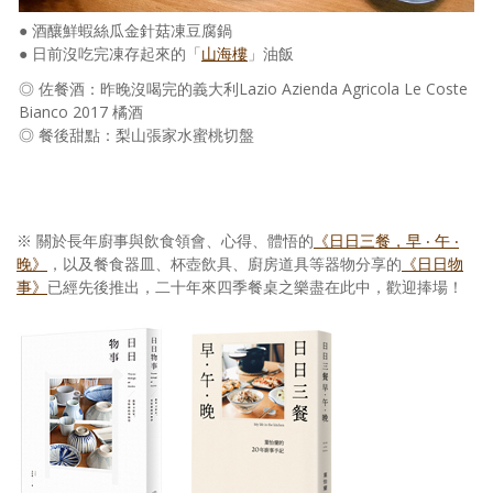
● 酒釀鮮蝦絲瓜金針菇凍豆腐鍋
● 日前沒吃完凍存起來的「
山海樓
」油飯
◎ 佐餐酒：昨晚沒喝完的義大利Lazio Azienda Agricola Le Coste
Bianco 2017 橘酒
◎ 餐後甜點：梨山張家水蜜桃切盤
※ 關於長年廚事與飲食領會、心得、體悟的
《日日三餐，早 ‧ 午 ‧
晚》
，以及餐食器皿、杯壺飲具、廚房道具等器物分享的
《日日物
事》
已經先後推出，二十年來四季餐桌之樂盡在此中，歡迎捧場！