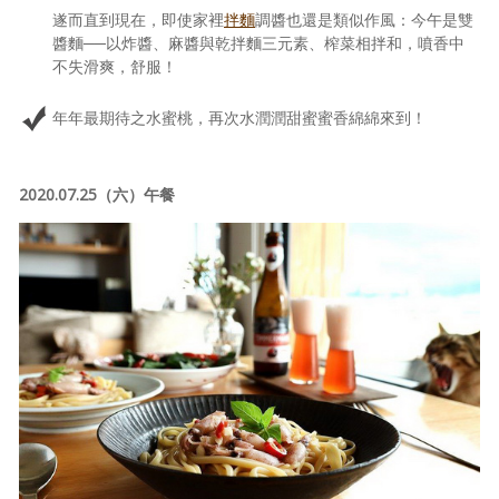
遂而直到現在，即使家裡
拌麵
調醬也還是類似作風：今午是雙
醬麵──以炸醬、麻醬與乾拌麵三元素、榨菜相拌和，噴香中
不失滑爽，舒服！
年年最期待之水蜜桃，再次水潤潤甜蜜蜜香綿綿來到！
2020.07.25（六）午餐