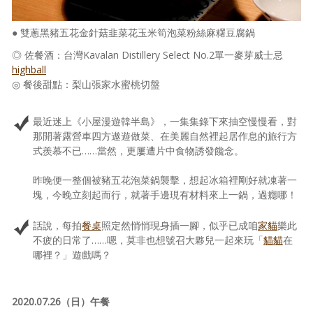
● 雙蔥黑豬五花金針菇韭菜花玉米筍泡菜粉絲麻糬豆腐鍋
◎ 佐餐酒：台灣Kavalan Distillery Select No.2單一麥芽威士忌
highball
◎ 餐後甜點：梨山張家水蜜桃切盤
最近迷上《小屋漫遊韓半島》，一集集錄下來抽空慢慢看，對
那開著露營車四方遨遊做菜、在美麗自然裡起居作息的旅行方
式羨慕不已……當然，更屢遭片中食物誘發饞念。
昨晚便一整個被豬五花泡菜鍋襲擊，想起冰箱裡剛好就凍著一
塊，今晚立刻起而行，就著手邊現有材料來上一鍋，過癮哪！
話說，每拍
餐桌
照定然悄悄現身插一腳，似乎已成咱
家貓
樂此
不疲的日常了……嗯，莫非也想號召大夥兒一起來玩「
貓貓
在
哪裡？」遊戲嗎？
2020.07.26（日）午餐