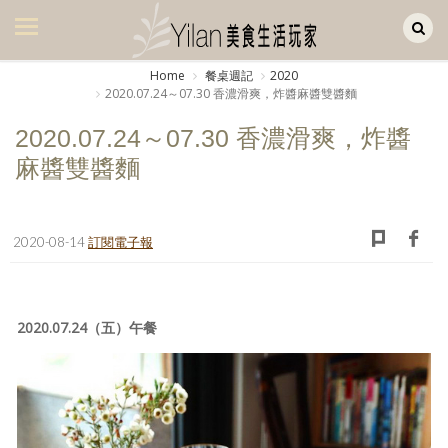
Yilan作品區
美食集
Home
餐桌週記
2020
2020.07.24～07.30 香濃滑爽，炸醬麻醬雙醬麵
美飲集
2020.07.24～07.30 香濃滑爽，炸醬
廚房集
麻醬雙醬麵
旅遊集
旅遊美食集
2020-08-14
訂閱電子報
生活風
書房集
2020.07.24（五）午餐
日記簿
餐桌週記
享樂隨手拍