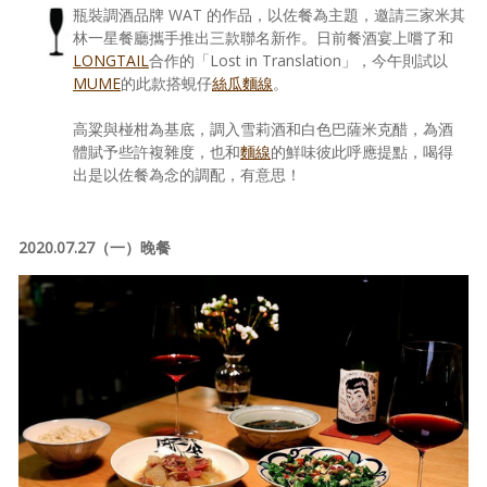
瓶裝調酒品牌 WAT 的作品，以佐餐為主題，邀請三家米其
林一星餐廳攜手推出三款聯名新作。日前餐酒宴上嚐了和
LONGTAIL
合作的「Lost in Translation」，今午則試以
MUME
的此款搭蜆仔
絲瓜麵線
。
高粱與椪柑為基底，調入雪莉酒和白色巴薩米克醋，為酒
體賦予些許複雜度，也和
麵線
的鮮味彼此呼應提點，喝得
出是以佐餐為念的調配，有意思！
2020.07.27（一）晚餐