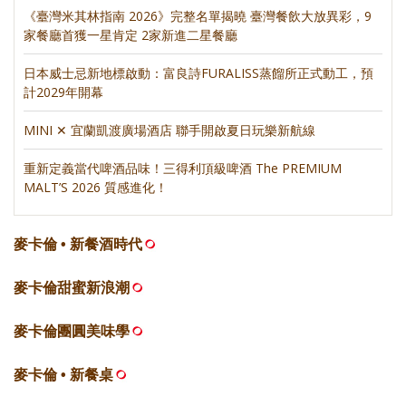
《臺灣米其林指南 2026》完整名單揭曉 臺灣餐飲大放異彩，9
家餐廳首獲一星肯定 2家新進二星餐廳
日本威士忌新地標啟動：富良詩FURALISS蒸餾所正式動工，預
計2029年開幕
MINI ✕ 宜蘭凱渡廣場酒店 聯手開啟夏日玩樂新航線
重新定義當代啤酒品味！三得利頂級啤酒 The PREMIUM
MALT’S 2026 質感進化！
麥卡倫 • 新餐酒時代
麥卡倫甜蜜新浪潮
麥卡倫團圓美味學
麥卡倫 • 新餐桌