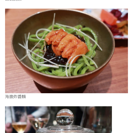
海膽炸醬麵