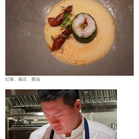
紅喉、豌豆、雞油