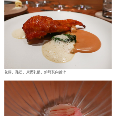
花膠、雞翅、康提乳酪、鮮蚵莫內醬汁