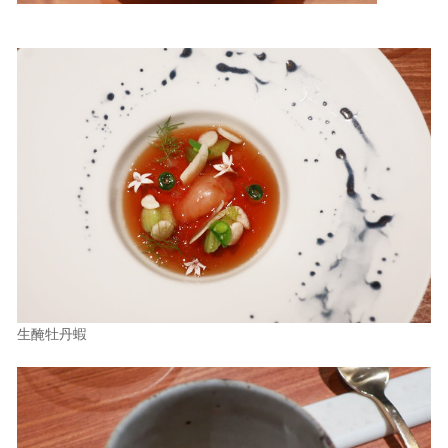
生醃牡丹蝦