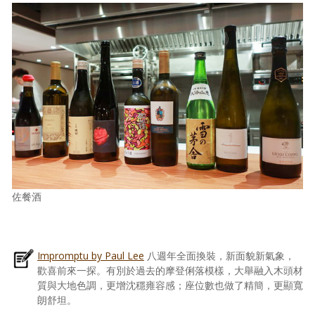
佐餐酒
Impromptu by Paul Lee
八週年全面換裝，新面貌新氣象，
歡喜前來一探。有別於過去的摩登俐落模樣，大舉融入木頭材
質與大地色調，更增沈穩雍容感；座位數也做了精簡，更顯寬
朗舒坦。