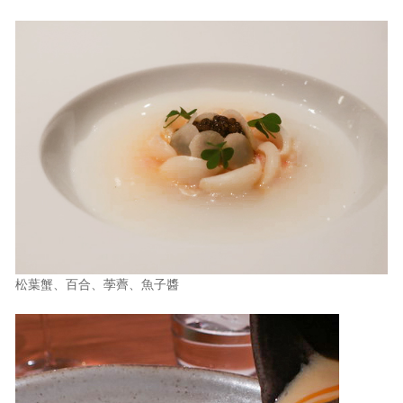
松葉蟹、百合、荸薺、魚子醬