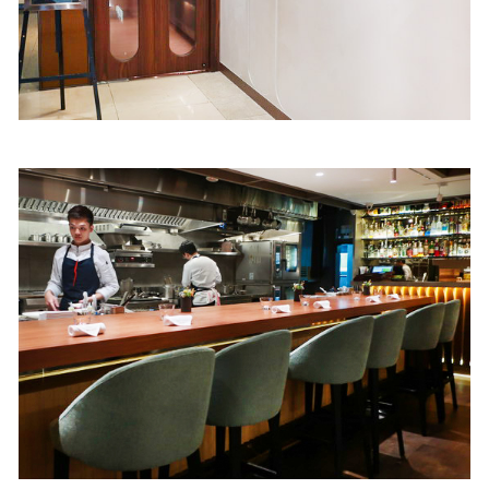
照相簿
影音區
創意出版服務
歷史區
關於Yilan
個人著作
活動實況記錄
媒體報導一覽
合作與代言
訂閱電子報