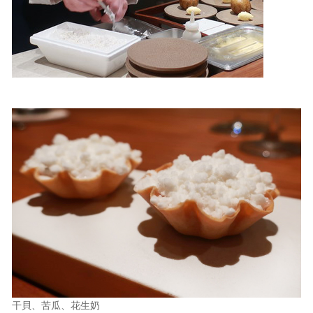
干貝、苦瓜、花生奶