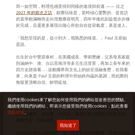
而一如空間，料理也感受得到同樣的進境與前邁 —— 比之
2021 年的前次之訪
，頗覺玩味是，當時傾心驚艷的、從首訪
的直率飽滿轉而走向澄雅雍容明亮，四年半後此刻益發步步臻
於完成，且還更多展現出隨心所欲自在從容氣度，甚是迷人。
「我想呈現的是，從小到大，我熟悉的味道。」Paul 主廚如
是說。
出生於台中豐原眷村，在美國成長、學廚歷練，父系母系家庭
則涵納中、港、台以至南洋等多元生活背景，再加上長年來的
四方走踏張看……這般國界與文化上的紛呈混融食歷，在我看
來，向來是 Paul 主廚的料理中所始終內蘊的基調，而此際則
無疑更清晰自信、鮮明綻放。
比方前菜的生醃沙拉，取材自廣東潮汕與韓國的生醃海鮮技
我們使用cookies來了解您如何使用我們的網站並改善您的體驗。
法，香料豆豉醬油醃牡丹蝦佐蝦頭醃汁凝凍、炭燻油和春蔬，
繼續使用我們的網站，即表示您接受我們使用cookies，點此查看
蝦鮮滑、味則既濃沈又爽亮，好個開場。穿插其後的湯品好喜
隱私政策
。
歡，白蘆筍、羊肚菌、牛奶貝、蒸蛋白配火腿雞爪甲魚高湯，
清醇芳郁，回味綿長。
我知道了
接續的紅喉魚與雞翅則一海一陸連著兩道鑲釀菜：前者魚肉成