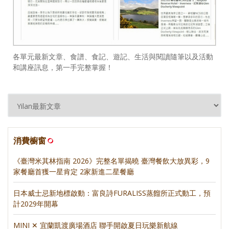
各單元最新文章、食譜、食記、遊記、生活與閱讀隨筆以及活動
和講座訊息，第一手完整掌握！
消費櫥窗
《臺灣米其林指南 2026》完整名單揭曉 臺灣餐飲大放異彩，9
家餐廳首獲一星肯定 2家新進二星餐廳
日本威士忌新地標啟動：富良詩FURALISS蒸餾所正式動工，預
計2029年開幕
MINI ✕ 宜蘭凱渡廣場酒店 聯手開啟夏日玩樂新航線