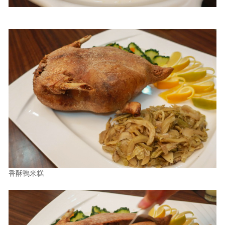
香酥鴨米糕