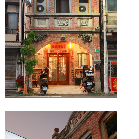
照相簿
影音區
創意出版服務
歷史區
關於Yilan
個人著作
活動實況記錄
媒體報導一覽
合作與代言
訂閱電子報