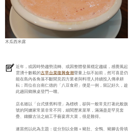
木瓜西米露
近年，或因時勢趨勢流轉、或因整體發展穩定趨緩，感覺風起
雲湧十數載的
古早台菜復興食潮
聲量上似不如前，然可喜是仍
能在島內各角落不斷聞見四方業者與料理人持續投入傳承耕
耘；而位在台南仁德的「八豆食府」便是一例，留記好久，趁
此趟回鄉揪桌登門一嚐。
店名雖以「台式懷舊料理」為標榜，卻與一般常見打著此般旗
號的阿嬤家常菜非常不同，細閱歷來菜單，滿滿盡是罕見套
疊、鑲釀古法之細工手藝宴席大菜，很是難得。
遂當然以此為主題：從分別以全雞＋豬肚、全鴨、豬腳去骨填