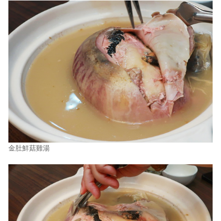
金肚鮮菇雞湯