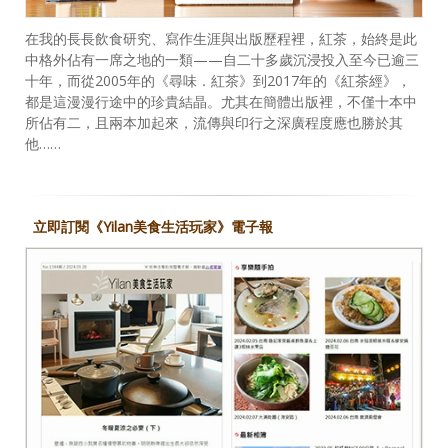
在我的長長飲食研究、寫作生涯與出版歷程裡，紅茶，始終是此
中格外佔有一席之地的一類——自二十多歲沉浸投入至今已逾三
十年，而從2005年的《尋味．紅茶》到2017年的《紅茶經》，
都是這漫漫行途中的珍貴結晶。尤其在簡體出版裡，不僅十本中
所佔有二，且兩本加起來，流傳與印行之深廣程度應也勝於其
他……
立即訂閱《Yilan美食生活玩家》電子報