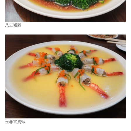
八豆豬腳
玉卷富貴蝦