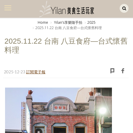
Yilan作品區
美食集
Home
Yilanʼs享樂隨手拍
2025
2025.11.22 台南 八豆食府—台式懷舊料理
美飲集
2025.11.22 台南 八豆食府—台式懷舊
廚房集
料理
旅遊集
旅遊美食集
2025-12-23
訂閱電子報
生活風
書房集
日記簿
餐桌週記
享樂隨手拍