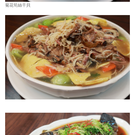
菊花筍絲干貝