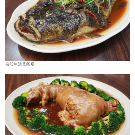
筍殼魚清蒸蔭瓜