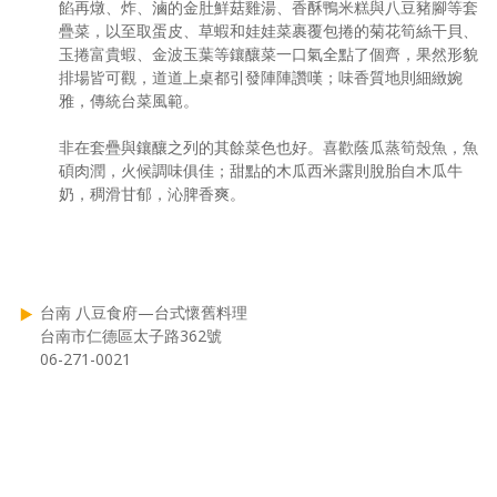
餡再燉、炸、滷的金肚鮮菇雞湯、香酥鴨米糕與八豆豬腳等套
疊菜，以至取蛋皮、草蝦和娃娃菜裹覆包捲的菊花筍絲干貝、
玉捲富貴蝦、金波玉葉等鑲釀菜一口氣全點了個齊，果然形貌
排場皆可觀，道道上桌都引發陣陣讚嘆；味香質地則細緻婉
雅，傳統台菜風範。
非在套疊與鑲釀之列的其餘菜色也好。喜歡蔭瓜蒸筍殼魚，魚
碩肉潤，火候調味俱佳；甜點的木瓜西米露則脫胎自木瓜牛
奶，稠滑甘郁，沁脾香爽。
台南 八豆食府—台式懷舊料理
台南市仁德區太子路362號
06-271-0021