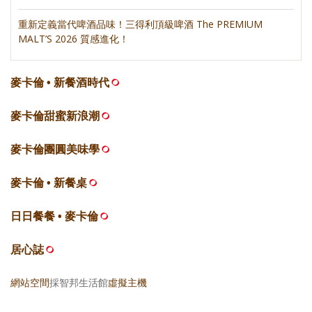
重新定義當代啤酒品味！三得利頂級啤酒 The PREMIUM
MALT’S 2026 質感進化！
麥卡倫 • 新餐酒時代
麥卡倫甜蜜新浪潮
麥卡倫團圓美味學
麥卡倫 • 新餐桌
日日餐餐 • 麥卡倫
居心誌
網站空間
採智邦生活館
虛擬主機