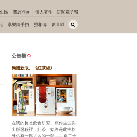
史區
關於Yilan
個人著作
訂閱電子報
記
享樂隨手拍
照相簿
影音區
公告欄
簡體新版。《紅茶經》
在我的長長飲食研究、寫作生涯與
出版歷程裡，紅茶，始終是此中格
外佔有一席之地的一類——自二十