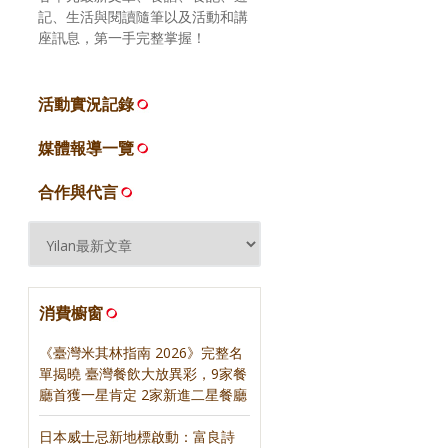
記、生活與閱讀隨筆以及活動和講
座訊息，第一手完整掌握！
活動實況記錄
媒體報導一覽
合作與代言
消費櫥窗
《臺灣米其林指南 2026》完整名
單揭曉 臺灣餐飲大放異彩，9家餐
廳首獲一星肯定 2家新進二星餐廳
日本威士忌新地標啟動：富良詩