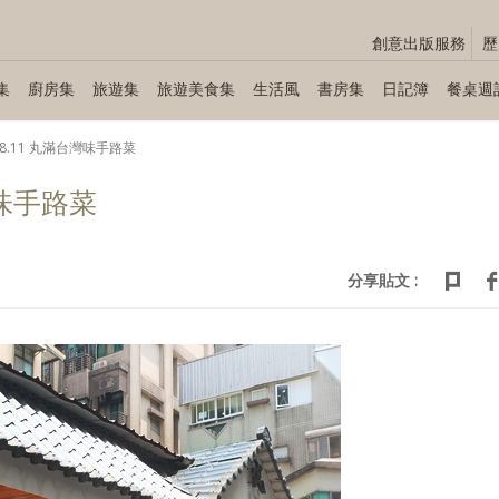
創意出版服務
歷
集
廚房集
旅遊集
旅遊美食集
生活風
書房集
日記簿
餐桌週
.08.11 丸滿台灣味手路菜
灣味手路菜
分享貼文 :