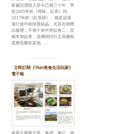
多歲沉浸投入至今已逾三十年，而
從2005年的《尋味．紅茶》到
2017年的《紅茶經》，都是這漫
漫行途中的珍貴結晶。尤其在簡體
出版裡，不僅十本中所佔有二，且
兩本加起來，流傳與印行之深廣程
度應也勝於其他……
立即訂閱《Yilan美食生活玩家》
電子報
各單元最新文章、食譜、食記、遊