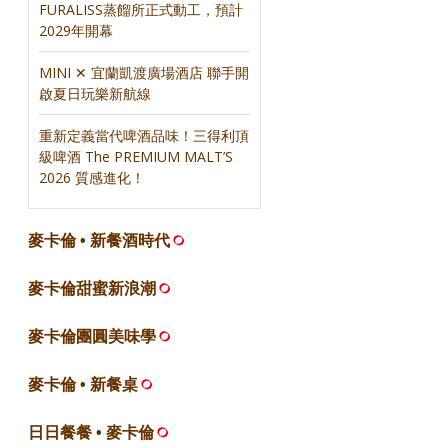
FURALISS蒸餾所正式動工，預計
2029年開幕
MINI ✕ 宜蘭凱渡廣場酒店 聯手開
啟夏日玩樂新航線
重新定義當代啤酒品味！三得利頂
級啤酒 The PREMIUM MALT’S
2026 質感進化！
麥卡倫 • 新餐酒時代
麥卡倫甜蜜新浪潮
麥卡倫團圓美味學
麥卡倫 • 新餐桌
日日餐餐 • 麥卡倫