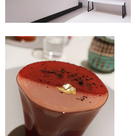
照相簿
影音區
創意出版服務
歷史區
關於Yilan
個人著作
活動實況記錄
媒體報導一覽
合作與代言
訂閱電子報