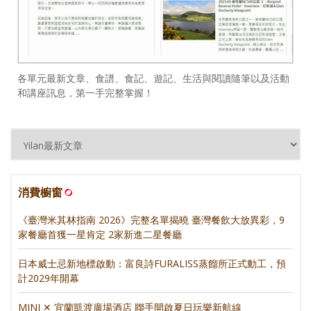
各單元最新文章、食譜、食記、遊記、生活與閱讀隨筆以及活動
和講座訊息，第一手完整掌握！
消費櫥窗
《臺灣米其林指南 2026》完整名單揭曉 臺灣餐飲大放異彩，9
家餐廳首獲一星肯定 2家新進二星餐廳
日本威士忌新地標啟動：富良詩FURALISS蒸餾所正式動工，預
計2029年開幕
MINI ✕ 宜蘭凱渡廣場酒店 聯手開啟夏日玩樂新航線