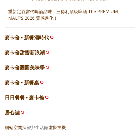
重新定義當代啤酒品味！三得利頂級啤酒 The PREMIUM
MALT’S 2026 質感進化！
麥卡倫 • 新餐酒時代
麥卡倫甜蜜新浪潮
麥卡倫團圓美味學
麥卡倫 • 新餐桌
日日餐餐 • 麥卡倫
居心誌
網站空間
採智邦生活館
虛擬主機