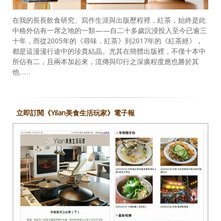
在我的長長飲食研究、寫作生涯與出版歷程裡，紅茶，始終是此
中格外佔有一席之地的一類——自二十多歲沉浸投入至今已逾三
十年，而從2005年的《尋味．紅茶》到2017年的《紅茶經》，
都是這漫漫行途中的珍貴結晶。尤其在簡體出版裡，不僅十本中
所佔有二，且兩本加起來，流傳與印行之深廣程度應也勝於其
他……
立即訂閱《Yilan美食生活玩家》電子報