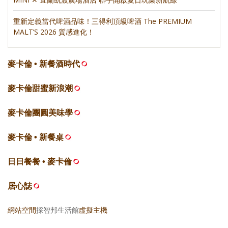
重新定義當代啤酒品味！三得利頂級啤酒 The PREMIUM
MALT’S 2026 質感進化！
麥卡倫 • 新餐酒時代
麥卡倫甜蜜新浪潮
麥卡倫團圓美味學
麥卡倫 • 新餐桌
日日餐餐 • 麥卡倫
居心誌
網站空間
採智邦生活館
虛擬主機