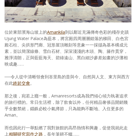
位於東部濱海山坡上的
Amankila
則以鄰近充滿傳奇色彩的殘存史蹟
Ujung Water Palace為藍本，將宮殿四周層層錯落的梯田、白色宮
殿石柱、尖拱形門廊、冠形屋頂雕刻等意象一一採擷為基本構成元
素，並以簡潔線條、雪白石材、深深淺淺的木頭、陶、籐作貫穿，
雅淨清朗，正與藍藍海天、碧綠遠山、黑白細沙參差如畫的沙灘相
映成趣……
──令人從中清晰領會到峇里島的昔與今、自然與人文、東方與西方
在此
終於交會
。
那之後，宛若上癮一般，Amanresorts成為我們傾心傾力執著追求
的旅行標的。常日生活裡，除了飲食以外，任何精品奢侈品開銷幾
乎全數禁絕，錙銖必較小氣撙節，只為能夠不斷地、入住更多的
Aman。
而也因此行一舉點燃了我對旅館的高昂熱情和興趣，促使我就此走
上
相關研究寫作之路
，長年筆耕不輟……