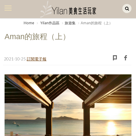
Yilan作品區
美食集
Home
Yilan作品區
旅遊集
Aman的旅程（上）
美飲集
Aman的旅程（上）
廚房集
旅遊集
2021-10-25
訂閱電子報
旅遊美食集
生活風
書房集
日記簿
餐桌週記
享樂隨手拍