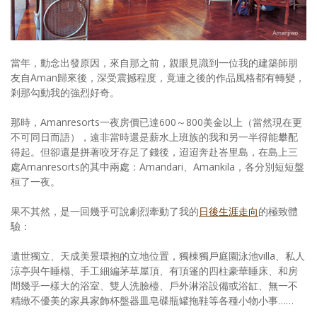
當年，動念出發原因，來自那之前，親眼見識到一位我的建築師朋
友自Aman歸來後，深受震撼程度，竟連之後的作品風格都有轉變，
剎那勾動我的強烈好奇。
那時，Amanresorts一夜房價已達600～800美金以上（當然現在更
不可同日而語），遠非當時還是薪水上班族的我和另一半得能攀配
得起。但卻還是拼著咬牙存足了錢後，迢迢奔赴峇里島，在島上三
處Amanresorts的其中兩處：Amandari、Amankila，各分別短短盤
桓了一夜。
果不其然，是一回幾乎可說劇烈牽動了我的
日後生涯走向
的極致體
驗：
遺世獨立、天成美景環抱的立地位置，獨棟獨戶庭園泳池villa、私人
涼亭與午睡榻、手工細編茅草屋頂、有頂篷的四柱豪華睡床、和房
間幾乎一樣大的浴室、雙人洗臉檯、戶外淋浴設備或浴缸、無一不
精緻不優美的家具家飾杯盤器皿皂碟瓶罐拖鞋等各種小物小事……