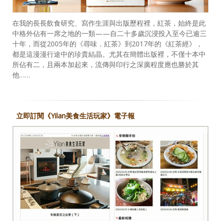
在我的長長飲食研究、寫作生涯與出版歷程裡，紅茶，始終是此
中格外佔有一席之地的一類——自二十多歲沉浸投入至今已逾三
十年，而從2005年的《尋味．紅茶》到2017年的《紅茶經》，
都是這漫漫行途中的珍貴結晶。尤其在簡體出版裡，不僅十本中
所佔有二，且兩本加起來，流傳與印行之深廣程度應也勝於其
他……
立即訂閱《Yilan美食生活玩家》電子報