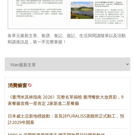
各單元最新文章、食譜、食記、遊記、生活與閱讀隨筆以及活動
和講座訊息，第一手完整掌握！
消費櫥窗
《臺灣米其林指南 2026》完整名單揭曉 臺灣餐飲大放異彩，9
家餐廳首獲一星肯定 2家新進二星餐廳
日本威士忌新地標啟動：富良詩FURALISS蒸餾所正式動工，預
計2029年開幕
MINI ✕ 宜蘭凱渡廣場酒店 聯手開啟夏日玩樂新航線