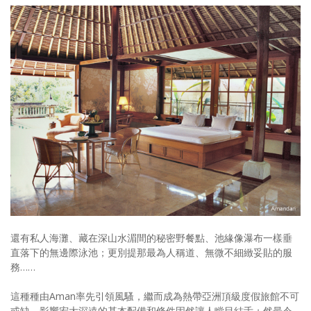
還有私人海灘、藏在深山水湄間的秘密野餐點、池緣像瀑布一樣垂
直落下的無邊際泳池；更別提那最為人稱道、無微不細緻妥貼的服
務……
這種種由Aman率先引領風騷，繼而成為熱帶亞洲頂級度假旅館不可
或缺、影響宏大深遠的基本配備和條件固然讓人瞠目結舌；然最令