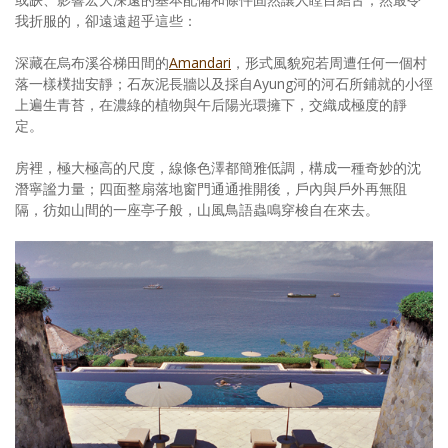
我折服的，卻遠遠超乎這些：
深藏在烏布溪谷梯田間的
Amandari
，形式風貌宛若周遭任何一個村
落一樣樸拙安靜；石灰泥長牆以及採自Ayung河的河石所鋪就的小徑
上遍生青苔，在濃綠的植物與午后陽光環擁下，交織成極度的靜
定。
房裡，極大極高的尺度，線條色澤都簡雅低調，構成一種奇妙的沈
潛寧謐力量；四面整扇落地窗門通通推開後，戶內與戶外再無阻
隔，彷如山間的一座亭子般，山風鳥語蟲鳴穿梭自在來去。