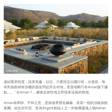
連結緊密程度，說來有趣，以往，只要排定出國行程，出發前，每
有對旅館稍有涉獵的朋友問起所去何地，若當地剛巧有Aman旗下據
點……「去Aman？」總會反射性地立即得來這樣的猜測。
Aman為寧靜、平和之意，是旅遊界聲名赫赫、首屈一指的頂級旅館
集團。由生於印尼、曾為Regent創始人之一的集團靈魂人物Adrian