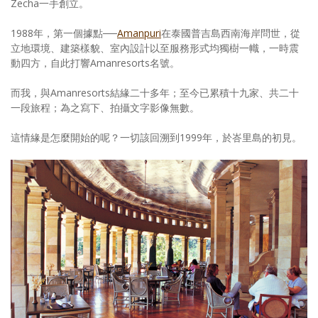
Zecha一手創立。
1988年，第一個據點──
Amanpuri
在泰國普吉島西南海岸問世，從
立地環境、建築樣貌、室內設計以至服務形式均獨樹一幟，一時震
動四方，自此打響Amanresorts名號。
而我，與Amanresorts結緣二十多年；至今已累積十九家、共二十
一段旅程；為之寫下、拍攝文字影像無數。
這情緣是怎麼開始的呢？一切該回溯到1999年，於峇里島的初見。