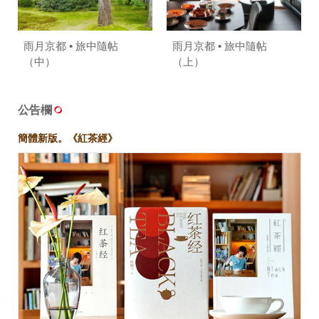
雨月京都 • 旅中隨帖
雨月京都 • 旅中隨帖
（中）
（上）
公告欄
簡體新版。《紅茶經》