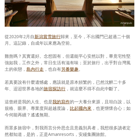
照相簿
影音區
創意出版服務
從2020年2月自
新潟賞雪旅行
歸來，至今，不出國門已超過二十個
月。這記錄，自成年以來應為空前。
歷史區
難熬嗎？其實還好。念想固有，但還能平心安然以對，畢竟宅性堅
關於Yilan
強如我，工作之外，常日生活有滋有味；至於旅行，出乎對台灣風
土的依戀，
島內行走
，也自有
另番樂趣
。
個人著作
若真要說有什麼遺憾處，應該就是原本頻繁的，已然沈醉二十多
活動實況記錄
年、迢迢世界各地的
旅宿探訪行
，就這麼不得不自此中斷了。
媒體報導一覽
這曾經是我的人生、也是
我的寫作
的一大養分來源，且坦白說，以
規格、眼界、專業度與超越度論，
比起國內來
，也更愜懷合心；如
合作與代言
今何能再續？遙遙無期。
訂閱電子報
而眾多旅宿中，對我而言分外思念且意義別具者，我想很多讀者定
然都知道，是的，正是Amanresorts，安縵集團旅館。