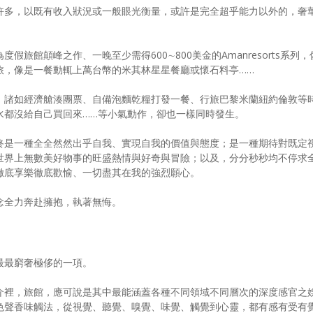
許多，以既有收入狀況或一般眼光衡量，或許是完全超乎能力以外的，奢
旅館顛峰之作、一晚至少需得600∼800美金的Amanresorts系列，
旅，像是一餐動輒上萬台幣的米其林星星餐廳或懷石料亭……
，諸如經濟艙湊團票、自備泡麵乾糧打發一餐、行旅巴黎米蘭紐約倫敦等
水都沒給自己買回來……等小氣動作，卻也一樣同時發生。
終是一種全全然然出乎自我、實現自我的價值與態度；是一種期待對既定
世界上無數美好物事的旺盛熱情與好奇與冒險；以及，分分秒秒均不停求
徹底享樂徹底歡愉、一切盡其在我的強烈願心。
念全力奔赴擁抱，執著無悔。
最最窮奢極侈的一項。
介裡，旅館，應可說是其中最能涵蓋各種不同領域不同層次的深度感官之
色聲香味觸法，從視覺、聽覺、嗅覺、味覺、觸覺到心靈，都有感有受有