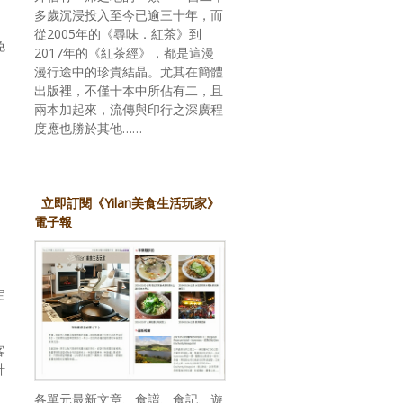
多歲沉浸投入至今已逾三十年，而
從2005年的《尋味．紅茶》到
免
2017年的《紅茶經》，都是這漫
漫行途中的珍貴結晶。尤其在簡體
出版裡，不僅十本中所佔有二，且
兩本加起來，流傳與印行之深廣程
度應也勝於其他……
立即訂閱《Yilan美食生活玩家》
電子報
定
客
計
各單元最新文章、食譜、食記、遊