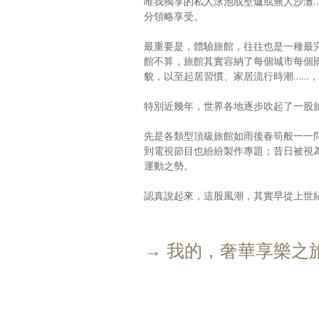
唯我獨享的私人泳池或壁爐或無人沙灘
分領略享受。
最重要是，體驗旅館，往往也是一種最
館不算，旅館其實容納了每個城市每個
貌，以至起居習慣、家居流行時潮……
特別近幾年，世界各地逐步吹起了一股
先是各類型頂級旅館如雨後春筍般一一
到電視節目也紛紛製作專題；昔日被視
運動之勢。
認真說起來，這股風潮，其實早從上世
→ 我的，奢華享樂之旅