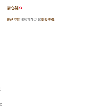
居心誌
網站空間
採智邦生活館
虛擬主機
切
處