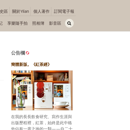
史區
關於Yilan
個人著作
訂閱電子報
記
享樂隨手拍
照相簿
影音區
公告欄
簡體新版。《紅茶經》
在我的長長飲食研究、寫作生涯與
出版歷程裡，紅茶，始終是此中格
外佔有一席之地的一類——自二十