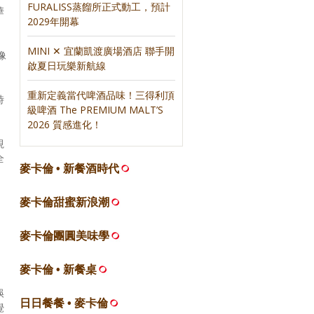
FURALISS蒸餾所正式動工，預計
華
2029年開幕
MINI ✕ 宜蘭凱渡廣場酒店 聯手開
像
啟夏日玩樂新航線
重新定義當代啤酒品味！三得利頂
時
級啤酒 The PREMIUM MALT’S
2026 質感進化！
視
全
麥卡倫 • 新餐酒時代
麥卡倫甜蜜新浪潮
麥卡倫團圓美味學
麥卡倫 • 新餐桌
娛
日日餐餐 • 麥卡倫
覺