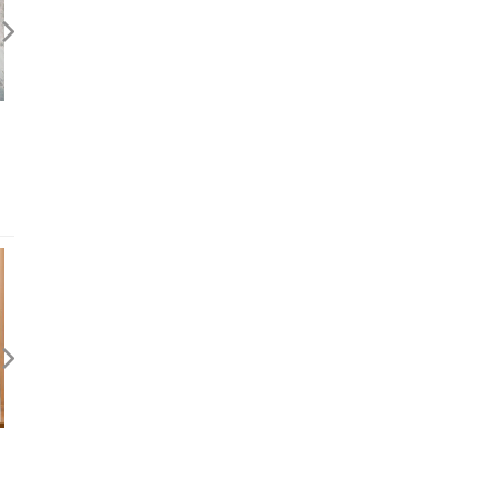
等待，老鋪旅館
逃出總統套房
回應期待？關於，《台灣米其林
旅行的力量 — 近來幾本書
指南 2026》
後記