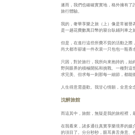
遂而，我們也確確實實地，格外擁有了
旅行體驗。
我的，奢華享樂之旅（上）像是常被譽為度假
是一趟花費數萬日幣的寢台臥鋪列車之
但是，在進行這些所費不貲的活動之際
尚大都市卻連一件衣裳一只包包一瓶香
只因，對於旅行，我所向來抱持的，始
野與眼界的積極開拓和挑戰、一種對這
求完美、但求每一剎那每一細節，都能
人生得意需盡歡。我甘心情願，全意全
沈醉旅館
而這其中，旅館，無疑是我的旅程裡，
在我看來，諸多通往真實享樂境界的媒
的項目了。分分秒秒，眼耳鼻舌身意、