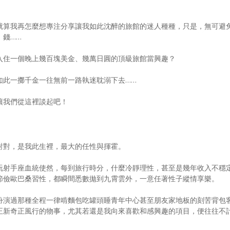
就算我再怎麼想專注分享讓我如此沈醉的旅館的迷人種種，只是，無可避
，錢……
入住一個晚上幾百塊美金、幾萬日圓的頂級旅館當興趣？
如此一擲千金一往無前一路執迷耽溺下去……
讓我們從這裡談起吧！
對對，是我此生裡，最大的任性與揮霍。
玩射手座血統使然，每到旅行時分，什麼冷靜理性，甚至是幾年收入不穩
節儉歐巴桑習性，都瞬間悉數拋到九霄雲外，一意任著性子縱情享樂。
扮演過那種全程一律啃麵包吃罐頭睡青年中心甚至朋友家地板的刻苦背包
正新奇正風行的物事，尤其若還是我向來喜歡和感興趣的項目，便往往不