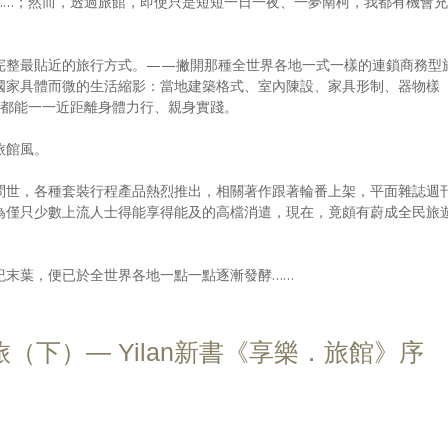
……；然而，透過旅館，即使只是短短一日一夜、一夢南柯，我都有機會充
完整最貼近的旅行方式。——撇開那種全世界各地一式一樣的連鎖商務型
國家具體而微的生活縮影：當地建築格式、室內陳設、家具形制、器物樣
，都能一一近距離身體力行、親身實踐。
旅館風。
問世，各種套裝行程產品熱烈推出，相關著作跟著輪番上架，平面雜誌週
為僅只少數上流人士得能享得能及的高檔消遣，現在，竟頗有蔚成全民旅
紀末葉，便已於全世界各地一點一點逐漸發酵……
（下）— Yilan新書《享樂．旅館》序