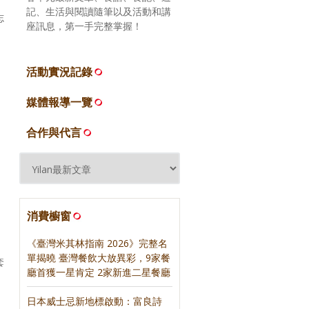
記、生活與閱讀隨筆以及活動和講
志
座訊息，第一手完整掌握！
活動實況記錄
媒體報導一覽
合作與代言
消費櫥窗
《臺灣米其林指南 2026》完整名
單揭曉 臺灣餐飲大放異彩，9家餐
套
廳首獲一星肯定 2家新進二星餐廳
日本威士忌新地標啟動：富良詩