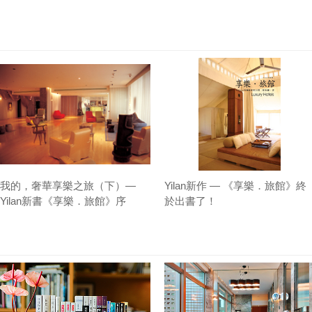
我的，奢華享樂之旅（下）—
Yilan新作 — 《享樂．旅館》終
Yilan新書《享樂．旅館》序
於出書了！