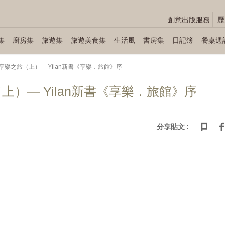
創意出版服務
歷
集
廚房集
旅遊集
旅遊美食集
生活風
書房集
日記簿
餐桌週
享樂之旅（上）— Yilan新書《享樂．旅館》序
）— Yilan新書《享樂．旅館》序
分享貼文 :