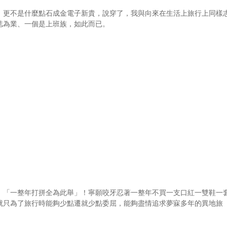
，更不是什麼點石成金電子新貴，說穿了，我與向來在生活上旅行上同樣
誌為業、一個是上班族，如此而已。
：「一整年打拼全為此舉」！寧願咬牙忍著一整年不買一支口紅一雙鞋一
就只為了旅行時能夠少點遷就少點委屈，能夠盡情追求夢寐多年的異地旅