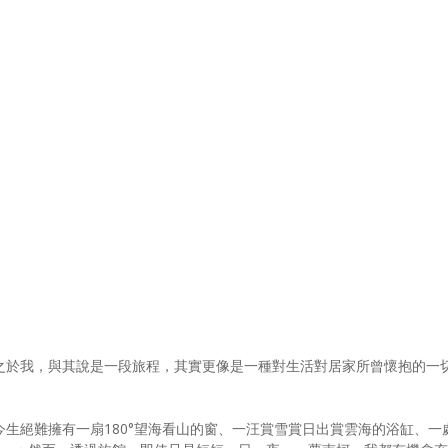
之於我，與其說是一段旅程，其實更像是一種對生活對居家所曾懷抱的一
生絕難擁有一扇180°望海看山的窗、一汪賞雪賞日出賞雲海的浴缸、一