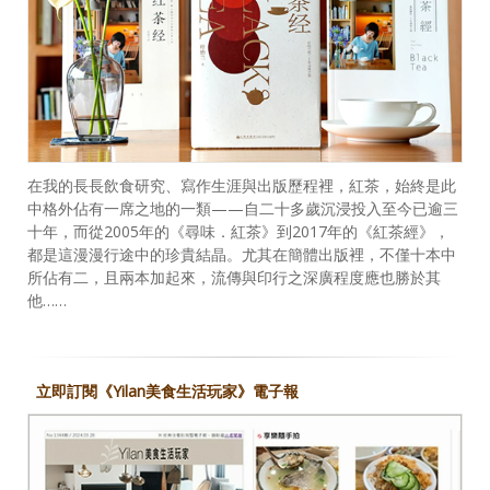
在我的長長飲食研究、寫作生涯與出版歷程裡，紅茶，始終是此
中格外佔有一席之地的一類——自二十多歲沉浸投入至今已逾三
十年，而從2005年的《尋味．紅茶》到2017年的《紅茶經》，
都是這漫漫行途中的珍貴結晶。尤其在簡體出版裡，不僅十本中
所佔有二，且兩本加起來，流傳與印行之深廣程度應也勝於其
他……
立即訂閱《Yilan美食生活玩家》電子報