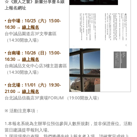
☆《旅人之窗》新書分享會＆線
上報名網址
• 台中場：10/25（六）15:00-
16:30 →
線上報名
台中誠品園道店3F文學書區
（14:30開放入場）
• 台南場：10/26（日）15:00-
16:30 →
線上報名
台南誠品文化中心店3樓主題書區
（14:30開放入場）
• 台北場：11/01（六）19:30-
21:00 →
線上報名
台北誠品信義店3F廣場FORUM （19:00開放入場）
※ 活動注意事項：
1.本報名系統為主辦單位預估參與人數所規劃，並非保證座位。活動
當日建議提早報到入場。
2. 因現場席位有限，我們將優先線上報名者入場。請確實完成線上