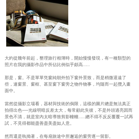
照相簿
影音區
創意出版服務
歷史區
大約從幾年前起，整理旅行相簿時，開始慢慢發現，有一種類型的
關於Yilan
照片在我的攝影作品中所佔比例似乎頗高……
個人著作
那是，窗。不是單單凭窗純朝外拍下窗外景致，而是稍微退遠了
活動實況記錄
些，連窗景、窗框、甚至窗下窗旁之物件物事，均隨而一起攬入畫
面中。
媒體報導一覽
當然從攝影立場看，器材與技術的侷限，這樣的圖片總是無法真正
合作與代言
拍得出色──光線明暗反差太大，每常顧此失彼，不是外頭過亮因而
景色不清，就是室內太暗導致剪影幢幢……總不得不反反覆覆一試再
訂閱電子報
試，不見得都能盡善盡美盡如人意。
然而還是執拗著，在每扇旅途中所邂逅的窗旁逐一留影。