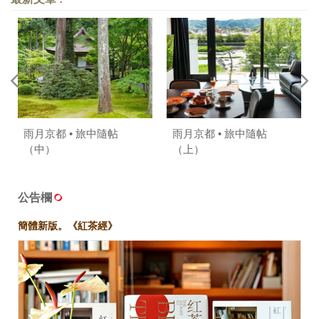
雨月京都 • 旅中隨帖
雨月京都 • 旅中隨帖
（中）
（上）
公告欄
簡體新版。《紅茶經》