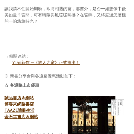
讓我禁不住開始期盼，即將相遇的窗，那窗外，是否一如想像中優
美如畫？窗間，可有晴陽與風暖暖照拂？在窗畔，又將度過怎麼樣
的一晌悠悠時光？
→相關連結：
Yilan新作 ─《旅人之窗》正式推出！
※ 新書分享會與各通路優惠活動如下：
☆ 各通路上市優惠
誠品書店
＆網站
博客來網路書店
TAAZE讀冊生活
金石堂書店＆網站