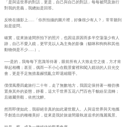
「是與這世界的對話，更是，自己與自己的對話」每每被問及旅行
對我的意義，我總如是回答。
反映在攝影上……「你所拍攝的圖片裡，好像很少有人？」常常聽到
如是提問。
確實，從來旅途間所拍下的照片，也因這原因而多半空蕩蕩少有人
跡，自己不愛入鏡，更罕見以人為主角的影像（貓咪和狗狗和其他
動物倒是不少……）。
──是的，我每每下意識等待著，眼前所有人大致走空之後，方才肯
舉起相機；甚至，偶而一不小心在觀景窗裡和闖入鏡頭的人目光交
會，更是手足無措羞赧慌亂立即退縮罷手。
僕僕風塵四處旅行二十年，走了無數地方，我固定保持著一種彷彿
置身其外的姿態，靜看，這大千世界五花八門百色千貌紛呈流轉；
且雖屬旁觀，依然沈醉。
然而即便如此，我卻絕非真的如此避世厭人。人與這世界與天地攜
手創造出的種種美好，從來是我於旅途間最執迷追求的瑰麗風景。
於是，窗，成為一種絕佳的觀看角度。