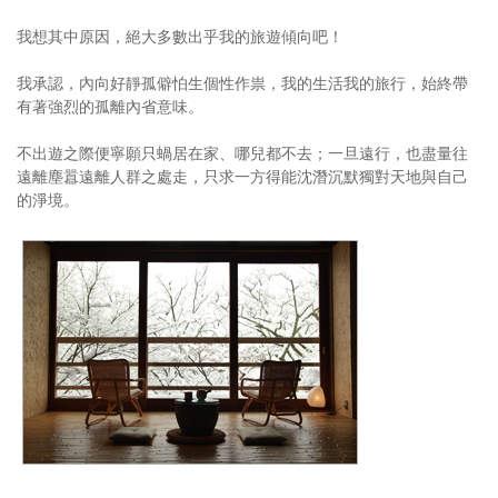
我想其中原因，絕大多數出乎我的旅遊傾向吧！
我承認，內向好靜孤僻怕生個性作祟，我的生活我的旅行，始終帶
有著強烈的孤離內省意味。
不出遊之際便寧願只蝸居在家、哪兒都不去；一旦遠行，也盡量往
遠離塵囂遠離人群之處走，只求一方得能沈潛沉默獨對天地與自己
的淨境。