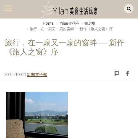
Yilan作品區
美食集
Home
Yilan作品區
書房集
旅行，在一扇又一扇的窗畔 — 新作《旅人之窗》序
美飲集
旅行，在一扇又一扇的窗畔 — 新作
廚房集
《旅人之窗》序
旅遊集
旅遊美食集
2014-10-03
訂閱電子報
生活風
書房集
日記簿
餐桌週記
享樂隨手拍