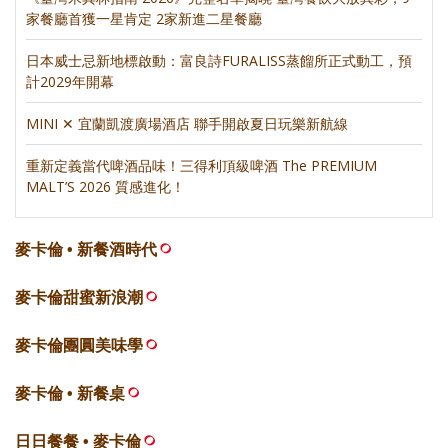
家餐廳首獲一星肯定 2家新進二星餐廳
日本威士忌新地標啟動：富良詩FURALISS蒸餾所正式動工，預
計2029年開幕
MINI ✕ 宜蘭凱渡廣場酒店 聯手開啟夏日玩樂新航線
重新定義當代啤酒品味！三得利頂級啤酒 The PREMIUM
MALT’S 2026 質感進化！
麥卡倫 • 新餐酒時代
麥卡倫甜蜜新浪潮
麥卡倫團圓美味學
麥卡倫 • 新餐桌
日日餐餐 • 麥卡倫