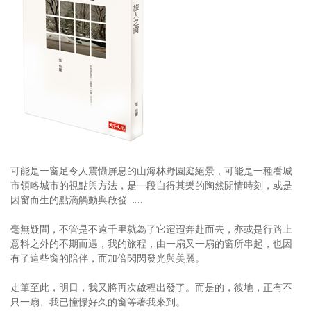
可能是一窗足令人震懾屏息的山海林野園庭絕景，可能是一種看城
市領略城市的視點與方法，是一段自得其樂的陶然閒情時刻，或是
因窗而生的點滴觸動與啟發……
毫無疑問，不管是不遠千里就為了它迢迢奔赴而去，亦或是行路上
意料之外的不期而遇，我的旅程，由一扇又一扇的窗所串起，也因
有了這些窗的陪伴，而加倍閃閃發光與美麗。
走筆至此，明日，我又將再次啟程出發了。而是的，彼地，正有不
只一扇、我已憧憬好久的窗等著我來到。