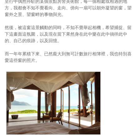
至行中偶然停駐的某個景點房舍美術館，每一個相處或相遇的地
方，我都會不知不覺看向、走向、傍向一扇可以朝外凝望的窗，望
窗外之景、望窗畔的事物與光。
然後，被這窗這景觸動的同時，不知不覺舉起相機，希望捕捉、留
下這畫面這氛圍，以及現在當下果然身在此中樂在此中徜徉此中
的、自己的痕跡，以及回憶。
而一年年累積下來、已然龐大到無可計數旅行相簿裡，我也特別喜
愛這些窗的照片。