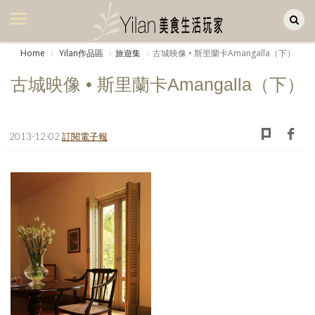
Yilan作品區
美食集
Home
Yilan作品區
旅遊集
古城映像 • 斯里蘭卡Amangalla（下）
美飲集
古城映像 • 斯里蘭卡Amangalla（下）
廚房集
旅遊集
2013-12-02
訂閱電子報
旅遊美食集
生活風
書房集
日記簿
餐桌週記
享樂隨手拍