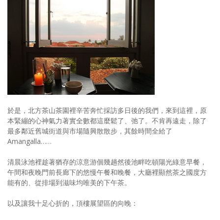
於是，北方茶山茶園裡辛苦奔忙採訪多日後的我們，來到這裡，原
本緊繃的心神氣力著實全數都這麼鬆了、弛了。不肯再遠走，除了
最多鄰近舊城街道與市場隨興散散步，其餘時間全給了
Amangalla……
清晨泳池裡趁著猶存的涼意游個幾趟然後池畔吃頓陽光綠意早餐，
午間和夜晚門前長廊下的悠慢午餐和晚餐，大廳裡顯然茶之國度方
能有的、從排場到滋味均唯美的下午茶。
以及讓我十足心折的，頂樓展望區的向晚：