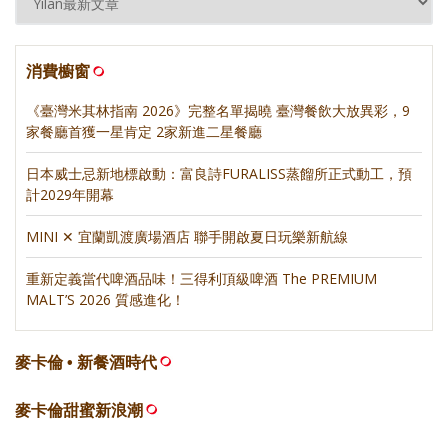
消費櫥窗
《臺灣米其林指南 2026》完整名單揭曉 臺灣餐飲大放異彩，9
家餐廳首獲一星肯定 2家新進二星餐廳
日本威士忌新地標啟動：富良詩FURALISS蒸餾所正式動工，預
計2029年開幕
MINI ✕ 宜蘭凱渡廣場酒店 聯手開啟夏日玩樂新航線
重新定義當代啤酒品味！三得利頂級啤酒 The PREMIUM
MALT’S 2026 質感進化！
麥卡倫 • 新餐酒時代
麥卡倫甜蜜新浪潮