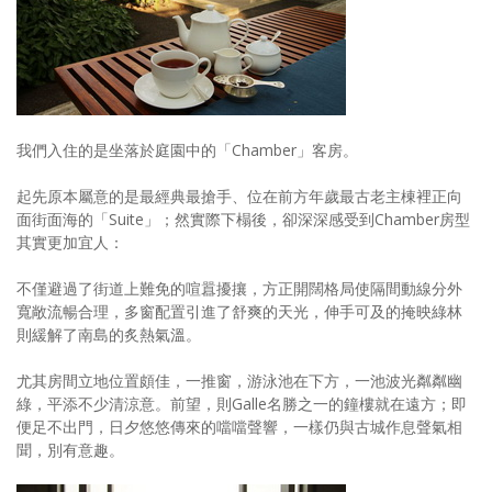
我們入住的是坐落於庭園中的「Chamber」客房。
起先原本屬意的是最經典最搶手、位在前方年歲最古老主棟裡正向
面街面海的「Suite」；然實際下榻後，卻深深感受到Chamber房型
其實更加宜人：
不僅避過了街道上難免的喧囂擾攘，方正開闊格局使隔間動線分外
寬敞流暢合理，多窗配置引進了舒爽的天光，伸手可及的掩映綠林
則緩解了南島的炙熱氣溫。
尤其房間立地位置頗佳，一推窗，游泳池在下方，一池波光粼粼幽
綠，平添不少清涼意。前望，則Galle名勝之一的鐘樓就在遠方；即
便足不出門，日夕悠悠傳來的噹噹聲響，一樣仍與古城作息聲氣相
聞，別有意趣。