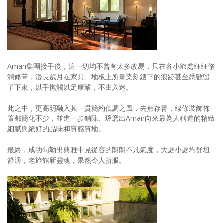
Aman集團接手後，這一切均不曾有太多改易，只在各小節處細細修
潤修葺，漫長歲月在家具、地板上所暈染刻鏤下的痕跡甚至悉數留
了下來，以手撫觸以足摩挲，不由入迷。
此之中，更高明融入其一貫簡約低調之風，去蕪存菁，線條裝飾佈
置都簡化不少，並進一步鋪陳、琢磨出Aman向來最為人稱道的精緻
細膩與絕好的品味和質感質地。
最終，成功勾勒出典雅中見從容的朗朗不凡氣度，大處小處均舒坦
舒適，老旅館新靈魂，果然令人折服。