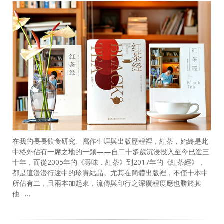
在我的長長飲食研究、寫作生涯與出版歷程裡，紅茶，始終是此
中格外佔有一席之地的一類——自二十多歲沉浸投入至今已逾三
十年，而從2005年的《尋味．紅茶》到2017年的《紅茶經》，
都是這漫漫行途中的珍貴結晶。尤其在簡體出版裡，不僅十本中
所佔有二，且兩本加起來，流傳與印行之深廣程度應也勝於其
他……