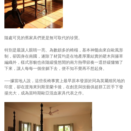
照相簿
影音區
創意出版服務
隨處可見的舊家具們更是無可取代的珍寶。
歷史區
特別是最讓人眼睛一亮、為數頗多的椅榻，基本神髓由來自歐風形
關於Yilan
制，卻因身在南國，遂除了材質均是在地產厚重結實的硬木與籐草
編織外，樣式形貌也依隨緩慢悠閒的南方熱帶節奏一逕舒緩慵懶了
個人著作
下來，讓人每每一個坐躺下去，便不知不覺再不想起身。
活動實況記錄
──據當地人說，這些長椅事實上最早原本發源於同為英屬殖民地的
印度，卻在渡海來到斯里蘭卡後，在創意與技藝俱超群工匠手下發
媒體報導一覽
揚光大，成為當時期歐亞混血家具代表之作。
合作與代言
訂閱電子報