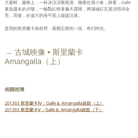
大窗畔，藤椅上，一杯冰涼涼雞尾酒、幾碟佐酒小食，靜看，Galle
素負盛名的夕陽，一輪豔紅映著遍天霞暉，將滿城紅瓦屋頂照得金
亮，而後，於遠方的海平面上緩緩沉落。
是我的斯里蘭卡旅程裡，最難忘懷的一段，奇幻時光。
→ 古城映像 • 斯里蘭卡
Amangalla（上）
相關相簿
201303 斯里蘭卡Ⅳ：Galle＆ Amangalla旅館（上）
201303 斯里蘭卡Ⅴ：Galle＆ Amangalla旅館（下）