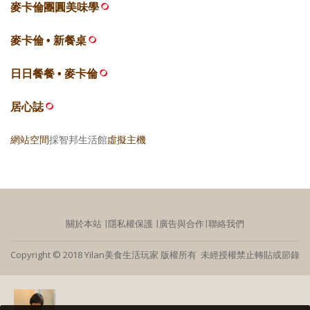
麥卡倫團圓美味學
麥卡倫 • 新餐桌
日日餐餐 • 麥卡倫
居心誌
網站空間
採智邦生活館
虛擬主機
關於本站
∣
隱私權保護
∣
廣告與合作
∣
聯絡我們
Copyright © 2018 Yilan美食生活玩家 版權所有 未經授權禁止轉貼或節錄